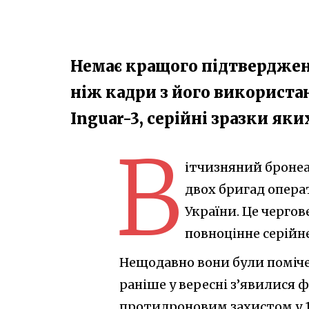
Немає кращого підтверджен
ніж кадри з його використан
Inguar-3, серійні зразки як
В
ітчизняний бронеа
двох бригад опера
України. Це чергов
повноцінне серійн
Нещодавно вони були помічен
раніше у вересні з’явилис
протидроновим захистом у 1