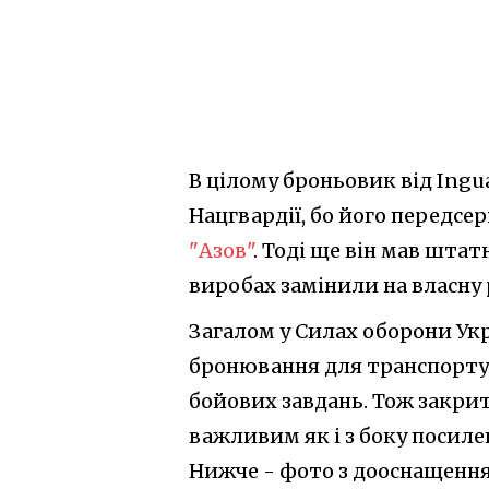
В цілому броньовик від Ingu
Нацгвардії, бо його передсе
"Азов"
. Тоді ще він мав штат
виробах замінили на власну 
Загалом у Силах оборони Укр
бронювання для транспортув
бойових завдань. Тож закри
важливим як і з боку посиле
Нижче - фото з дооснащення