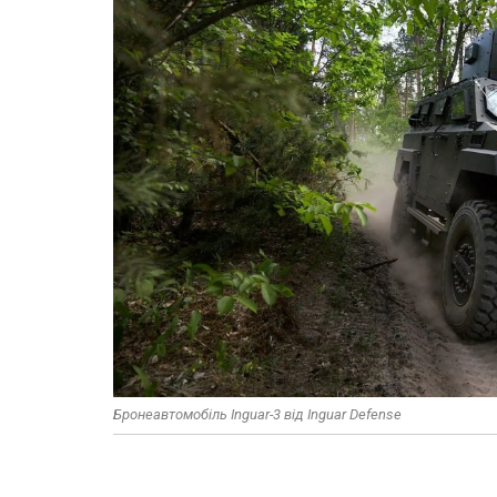
Бронеавтомобіль Inguar-3 від Inguar Defense​