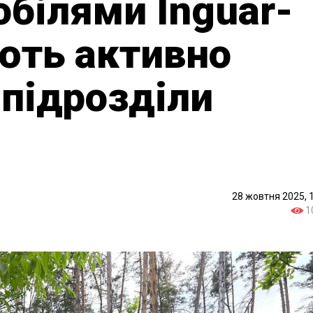
білями Inguar-
ють активно
підрозділи
28 жовтня 2025, 
1