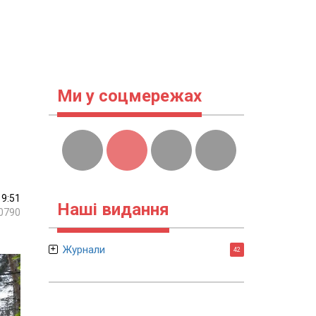
Ми у соцмережах
19:51
Наші видання
0790
Журнали
42