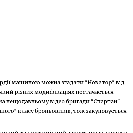
рдії машиною можна згадати "Новатор" від
 який різних модифікаціях постачається
на нещодавньому відео бригади "Спартан".
шого" класу броньовиків, тож закуповується
тичний та протимінний захист, що відповідає