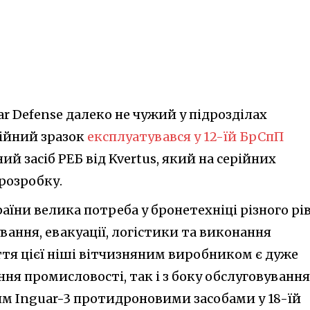
ar Defense далеко не чужий у підрозділах
рійний зразок
експлуатувався у 12-їй БрСпП
ний засіб РЕБ від Kvertus, який на серійних
розробку.
аїни велика потреба у бронетехніці різного рі
ання, евакуації, логістики та виконання
ття цієї ніші вітчизняним виробником є дуже
ння промисловості, так і з боку обслуговування
м Inguar-3 протидроновими засобами у 18-їй