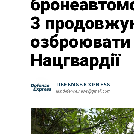
бронеавтомо
3 продовжу
озброювати 
Нацгвардії
DEFENSE EXPRESS
ukr.defense.news@gmail.com