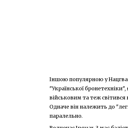
Іншою популярною у Нацгва
"Української бронетехніки",
військовим та теж світився 
Одначе він належить до "лег
паралельно.
Водночас Inguar-3 має баліс