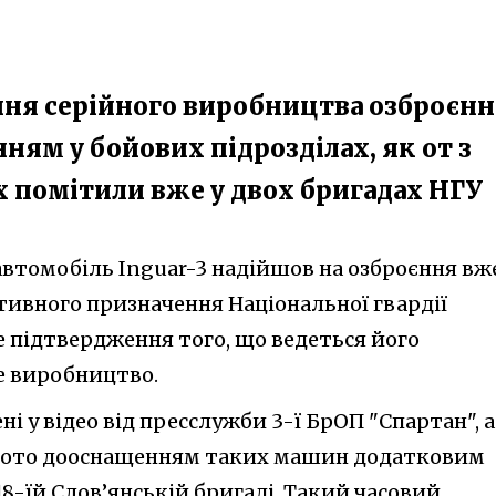
ня серійного виробництва озброєн
ням у бойових підрозділах, як от з
их помітили вже у двох бригадах НГУ
втомобіль Inguar-3 надійшов на озброєння вж
тивного призначення Національної гвардії
е підтвердження того, що ведеться його
е виробництво.
і у відео від пресслужби 3-ї БрОП "Спартан", а
я фото дооснащенням таких машин додатковим
8-їй Слов’янській бригаді. Такий часовий