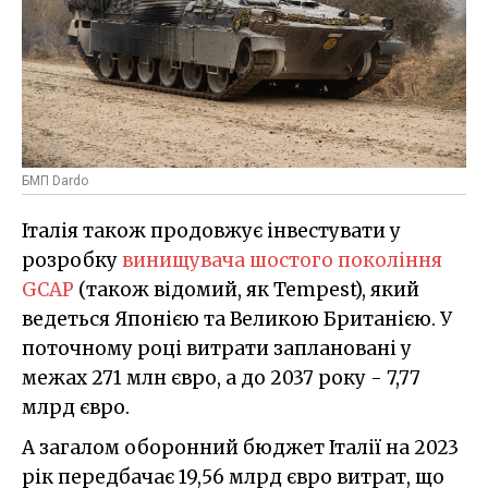
БМП Dardo
Італія також продовжує інвестувати у
розробку
винищувача шостого покоління
GCAP
(також відомий, як Tempest), який
ведеться Японією та Великою Британією. У
поточному році витрати заплановані у
межах 271 млн євро, а до 2037 року - 7,77
млрд євро.
А загалом оборонний бюджет Італії на 2023
рік передбачає 19,56 млрд євро витрат, що