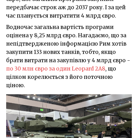
передбачає строк аж до 2037 року. І за цей
час планується витратити 4 млрд євро.
Водночас загальна вартість програми
оцінена у 8,25 млрд євро. Нагадаємо, що за
непідтвердженою інформацією Рим хотів
закупити 133 нових танків, тобто, якщо
брати витрати на закупівлю у 4 млрд євро -
по 30 млн євро за один Leopard 2A8
, що
цілком корелюється з його поточною
ціною.