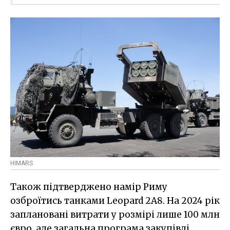
HIMARS
Також підтверджено намір Риму
озброїтись танками Leopard 2A8. На 2024 рік
заплановані витрати у розмірі лише 100 млн
євро, але загальна програма закупівлі