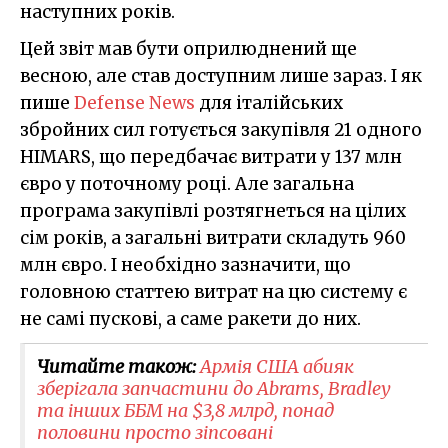
наступних років.
Цей звіт мав бути оприлюднений ще
весною, але став доступним лише зараз. І як
пише
Defense News
для італійських
збройних сил готується закупівля 21 одного
HIMARS, що передбачає витрати у 137 млн
євро у поточному році. Але загальна
програма закупівлі розтягнеться на цілих
сім років, а загальні витрати складуть 960
млн євро. І необхідно зазначити, що
головною статтею витрат на цю систему є
не самі пускові, а саме ракети до них.
Читайте також:
Армія США абияк
зберігала запчастини до Abrams, Bradley
та інших ББМ на $3,8 млрд, понад
половини просто зіпсовані