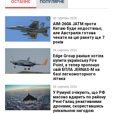
ОСТАННЄ
ПОПУЛЯРНЕ
06 серпень 2026
AIM-260A JATM проти
Китаю буде недостаньо,
але Австралія готова
чекати на цю ракету ще 7
років
06 серпень 2026
Edge Group раніше хотіла
купити українську Fire
Point, а тепер пропонує
свій БПЛА JERNAS-M на
базі легкомоторного
літака
06 серпень 2026
У Румунії очікують, що РФ
масово вдарить по району
Рені-Галац реактивними
дронами, скориставшись
унікальною нагодою