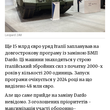
Leopard 2A8
Ще 15 млрд євро уряд Італії запланував на
довгострокову програму із заміною БМП
Dardo. Ці машини знаходяться у строю
італійський збройних сил з початку 2000-х
років у кількості 200 одиниць. Запуск
програми очікується у 2024 році на що
виділено 48 млн євро.
Але що саме прийде на заміну Dardo
невідомо. З оголошених пріоритетів -
максимізація участі оборонно-