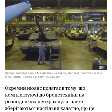
Процес виготовлення M1 Abrams на заводі General Dynamics в Лімі,
ілюстративне фото з відкритих джерел
Окремий нюанс полягає в тому, що
комплектуючі до бронетехніки на
розподільчих центрах дуже часто
зберігаються настільки халатно, що це