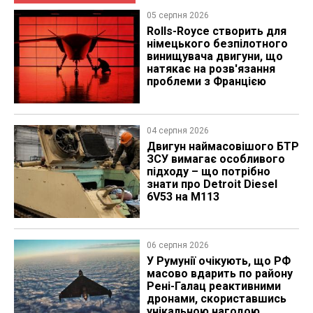
05 серпня 2026
Rolls-Royce створить для
німецького безпілотного
винищувача двигуни, що
натякає на розв'язання
проблеми з Францією
04 серпня 2026
​Двигун наймасовішого БТР
ЗСУ вимагає особливого
підходу – що потрібно
знати про Detroit Diesel
6V53 на M113
06 серпня 2026
У Румунії очікують, що РФ
масово вдарить по району
Рені-Галац реактивними
дронами, скориставшись
унікальною нагодою