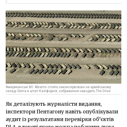
Американські M1 Abrams стоять законсервовані на армійському
складі Sierra в штаті Каліфорнія, зображення наводить The Drive
Як деталізують журналісти видання,
інспектори Пентагону навіть опублікували
аудит із результатами перевірки об’єктів
DLA, в тексті якого можна побачити дуже