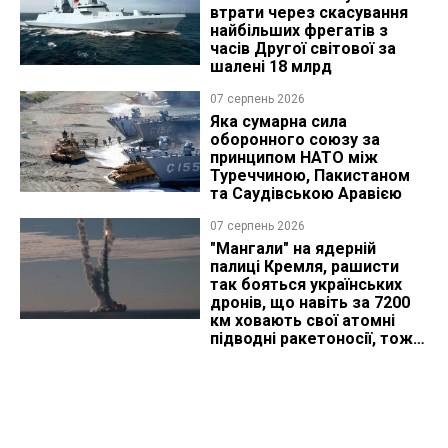
втрати через скасування
найбільших фрегатів з
часів Другої світової за
шалені 18 млрд
07 серпень 2026
Яка сумарна сила
оборонного союзу за
принципом НАТО між
Туреччиною, Пакистаном
та Саудівською Аравією
07 серпень 2026
"Мангали" на ядерній
палиці Кремля, рашисти
так бояться українських
дронів, що навіть за 7200
км ховають свої атомні
підводні ракетоносії, тож
що видно з космосу