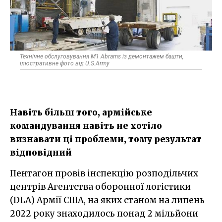
Технічне обслуговування M1 Abrams із демонтажем башти,
ілюстративне фото від U.S.Army
Навіть більш того, армійське
командування навіть не хотіло
визнавати ці проблеми, тому результат
відповідний
Пентагон провів інспекцію розподільчих
центрів Агентства оборонної логістики
(DLA) Армії США, на яких станом на липень
2022 року знаходилось понад 2 мільйони