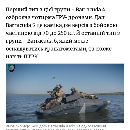
Перший тип з цієї групи - Barracuda 4
озброєна чотирма FPV-дронами. Далі
Barracuda 5 це камікадзе версія з бойовою
частиною від 70 до 250 кг. Й останній тип з
групи - Barracuda 6, який може
оснащуватись гранатометами, та схоже
навіть ПТРК.
Ймовірно морський дрон Barracuda 9 або 6 з одноразовими