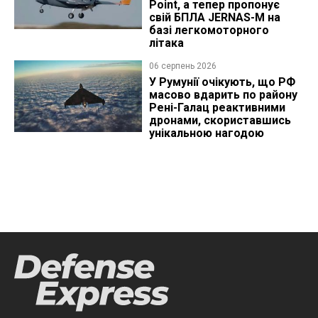
Point, а тепер пропонує
свій БПЛА JERNAS-M на
базі легкомоторного
літака
06 серпень 2026
У Румунії очікують, що РФ
масово вдарить по району
Рені-Галац реактивними
дронами, скориставшись
унікальною нагодою