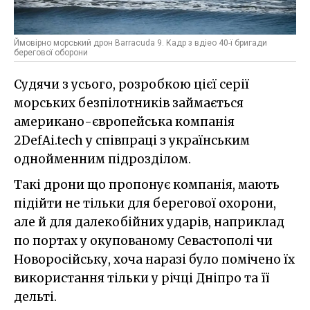
Ймовірно морський дрон Barracuda 9. Кадр з вдіео 40-ї бригади
берегової оборони
Судячи з усього, розробкою цієї серії
морських безпілотників займається
американо-європейська компанія
2DefAi.tech у співпраці з українським
однойменним підрозділом.
Такі дрони що пропонує компанія, мають
підійти не тільки для берегової охорони,
але й для далекобійних ударів, наприклад
по портах у окупованому Севастополі чи
Новоросійську, хоча наразі було помічено їх
використання тільки у річці Дніпро та її
дельті.