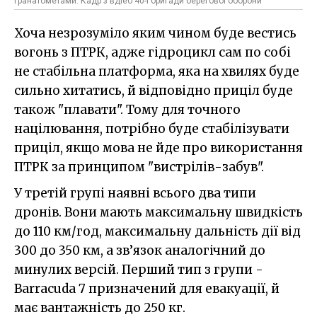
гранатометами. Кадр з вдіео 40-ї бригади берегової оборони
Хоча незрозуміло яким чином буде вестись
вогонь з ПТРК, адже гідроцикл сам по собі
не стабільна платформа, яка на хвилях буде
сильно хитатись, й відповідно приціл буде
також "плавати". Тому для точного
націлювання, потрібно буде стабілізувати
приціл, якщо мова не йде про використання
ПТРК за принципом "вистрілів-забув".
У третій групі наявні всього два типи
дронів. Вони мають максимальну швидкість
до 110 км/год, максимальну дальність дії від
300 до 350 км, а зв’язок аналогічний до
минулих версій. Перший тип з групи -
Barracuda 7 призначений для евакуації, й
має вантажність до 250 кг.