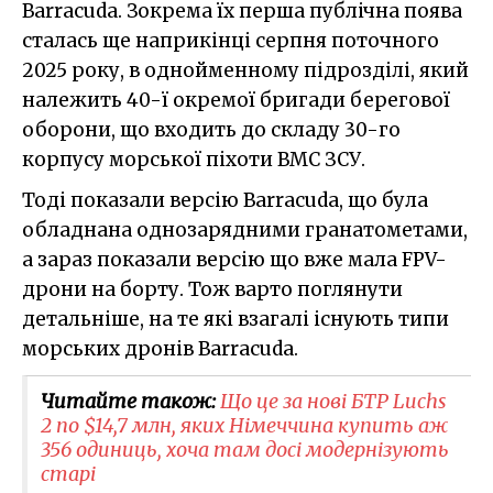
Barracuda. Зокрема їх перша публічна поява
сталась ще наприкінці серпня поточного
2025 року, в однойменному підрозділі, який
належить 40-ї окремої бригади берегової
оборони, що входить до складу 30-го
корпусу морської піхоти ВМС ЗСУ.
Тоді показали версію Barracuda, що була
обладнана однозарядними гранатометами,
а зараз показали версію що вже мала FPV-
дрони на борту. Тож варто поглянути
детальніше, на те які взагалі існують типи
морських дронів Barracuda.
Читайте також:
Що це за нові БТР Luchs
2 по $14,7 млн, яких Німеччина купить аж
356 одиниць, хоча там досі модернізують
старі