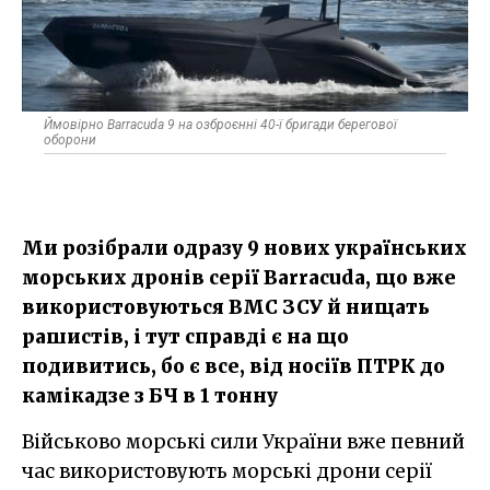
Ймовірно Barracuda 9 на озброєнні 40-ї бригади берегової
оборони
Ми розібрали одразу 9 нових українських
морських дронів серії Barracuda, що вже
використовуються ВМС ЗСУ й нищать
рашистів, і тут справді є на що
подивитись, бо є все, від носіїв ПТРК до
камікадзе з БЧ в 1 тонну
Військово морські сили України вже певний
час використовують морські дрони серії