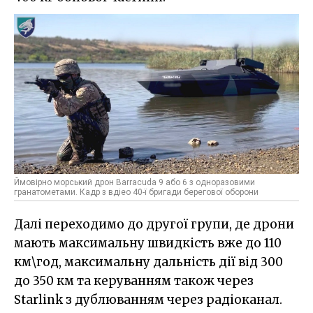
Ймовірно морський дрон Barracuda 9 або 6 з одноразовими
гранатометами. Кадр з вдіео 40-ї бригади берегової оборони
Далі переходимо до другої групи, де дрони
мають максимальну швидкість вже до 110
км\год, максимальну дальність дії від 300
до 350 км та керуванням також через
Starlink з дублюванням через радіоканал.