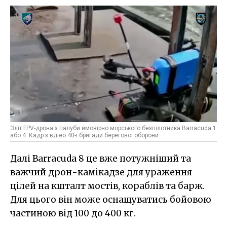
Зліт FPV-дрона з палуби ймовірно морського безпілотника Barracuda 1
або 4. Кадр з вдіео 40-ї бригади берегової оборони
Далі Barracuda 8 це вже потужніший та
важчий дрон-камікадзе для ураження
цілей на кшталт мостів, кораблів та барж.
Для цього він може оснащуватись бойовою
частиною від 100 до 400 кг.