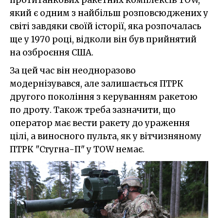
протитанкових ракетних комплексів TOW,
який є одним з найбільш розповсюджених у
світі завдяки своїй історії, яка розпочалась
ще у 1970 році, відколи він був прийнятий
на озброєння США.
За цей час він неодноразово
модернізувався, але залишається ПТРК
другого покоління з керуванням ракетою
по дроту. Також треба зазначити, що
оператор має вести ракету до ураження
цілі, а виносного пульта, як у вітчизняному
ПТРК "Стугна-П" у TOW немає.