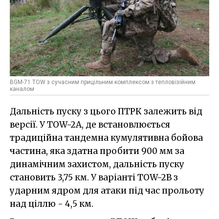
BGM-71 TOW з сучасним прицільним комплексом з тепловізійним
каналом
Дальність пуску з цього ПТРК залежить від
версії. У TOW-2A, де встановлюється
традиційна тандемна кумулятивна бойова
частина, яка здатна пробити 900 мм за
динамічним захистом, дальність пуску
становить 3,75 км. У варіанті TOW-2B з
ударним ядром для атаки під час прольоту
над ціллю - 4,5 км.