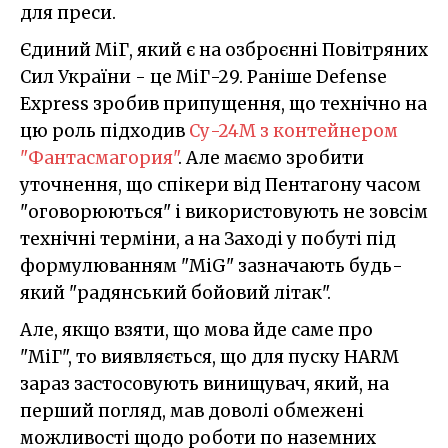
для преси.
Єдиний МіГ, який є на озброєнні Повітряних
Сил України - це МіГ-29. Раніше Defense
Express зробив припущення, що технічно на
цю роль підходив
Су-24М з контейнером
"Фантасмагория"
. Але маємо зробити
уточнення, що спікери від Пентагону часом
"оговорюються" і використовують не зовсім
технічні терміни, а на Заході у побуті під
формулюванням "MiG" зазначають будь-
який "радянський бойовий літак".
Але, якщо взяти, що мова йде саме про
"МіГ", то виявляється, що для пуску HARM
зараз застосовують винищувач, який, на
перший погляд, мав доволі обмежені
можливості щодо роботи по наземних