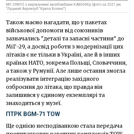
МіГ-29МУ2 з керованими авіабомбами КАБ500Кр (фото за 2021 рік
"Луцький Аероклуб "Крила Волині")
Також маємо нагадати, що у пакетах
військової допомоги від союзників
зазначались "деталі та запасні частини" до
МіГ-29, а досвід роботи з модернізації цих
літаків є не тільки в Україні, але й в інших
країнах НАТО, зокрема Польщі, Словаччини,
а також у Румунії. Але лише остання змогла
реалізувати інтеграцію західного
озброєння до літака, що правда він
залишився у єдиному екземплярі та
знаходиться у музеї.
ПТРК BGM-71 TOW
Ще однією несподіванкою стала передача