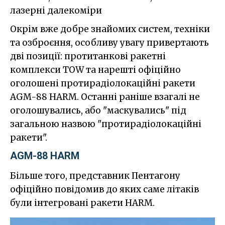
лазерні далекоміри
Окрім вже добре знайомих систем, техніки
та озброєння, особливу увагу привертають
дві позиції: протитанкові ракетні
комплекси TOW та нарешті офіційно
оголошені протирадіолокаційні ракети
AGM-88 HARM. Останні раніше взагалі не
оголошувались, або "маскувались" під
загальною назвою "протирадіолокаційні
ракети".
AGM-88 HARM
Більше того, представник Пентагону
офіційно повідомив до яких саме літаків
були інтегровані ракети HARM.