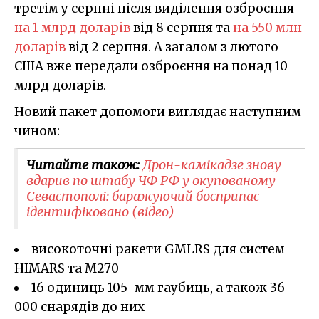
третім у серпні після виділення озброєння
на 1 млрд доларів
від 8 серпня та
на 550 млн
доларів
від 2 серпня. А загалом з лютого
США вже передали озброєння на понад 10
млрд доларів.
Новий пакет допомоги виглядає наступним
чином:
Читайте також:
Дрон-камікадзе знову
вдарив по штабу ЧФ РФ у окупованому
Севастополі: баражуючий боєприпас
ідентифіковано (відео)
високоточні ракети GMLRS для систем
HIMARS та M270
16 одиниць 105-мм гаубиць, а також 36
000 снарядів до них