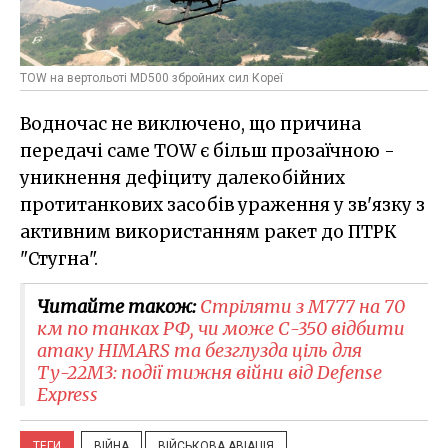
TOW на вертольоті MD500 збройних сил Кореї
Водночас не виключено, що причина
передачі саме TOW є більш прозаїчною -
уникнення дефіциту далекобійних
протитанкових засобів ураження у зв'язку з
активним використанням ракет до ПТРК
"Стугна".
Читайте також:
Стріляти з M777 на 70
км по танках РФ, чи може С-350 відбити
атаку HIMARS та безглузда ціль для
Ту-22М3: події тижня війни від Defense
Express
ТЕГИ
ВІЙНА
ВІЙСЬКОВА АВІАЦІЯ