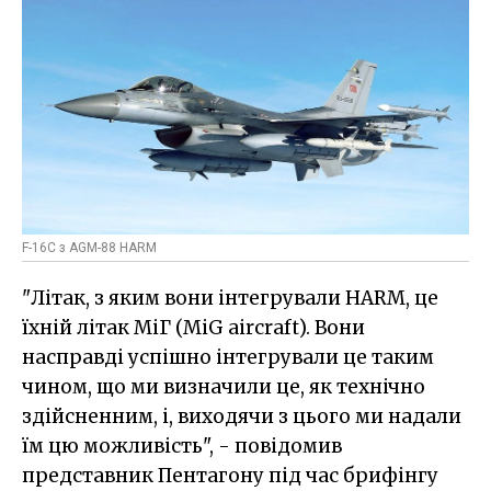
F-16C з AGM-88 HARM
"Літак, з яким вони інтегрували HARM, це
їхній літак МіГ (MiG aircraft). Вони
насправді успішно інтегрували це таким
чином, що ми визначили це, як технічно
здійсненним, і, виходячи з цього ми надали
їм цю можливість", - повідомив
представник Пентагону під час брифінгу