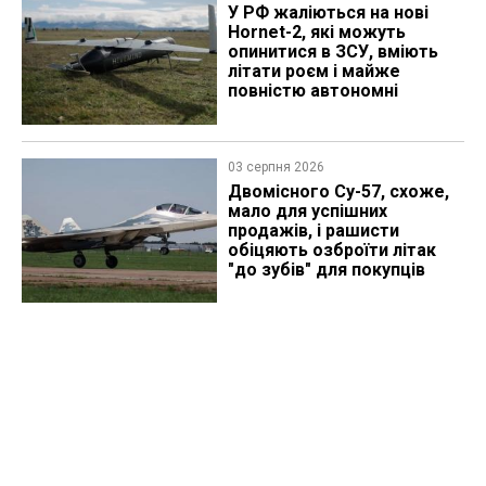
У РФ жаліються на нові
Hornet-2, які можуть
опинитися в ЗСУ, вміють
літати роєм і майже
повністю автономні
03 серпня 2026
Двомісного Су-57, схоже,
мало для успішних
продажів, і рашисти
обіцяють озброїти літак
"до зубів" для покупців