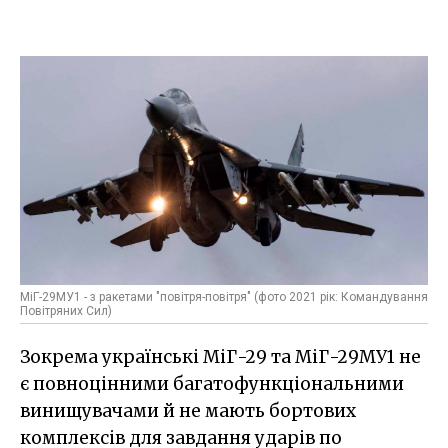
МіГ-29МУ1 - з ракетами "повітря-повітря" (фото 2021 рік: Командування
Повітряних Сил)
Зокрема українські МіГ-29 та МіГ-29МУ1 не
є повноцінними багатофункціональними
винищувачами й не мають бортових
комплексів для завдання ударів по