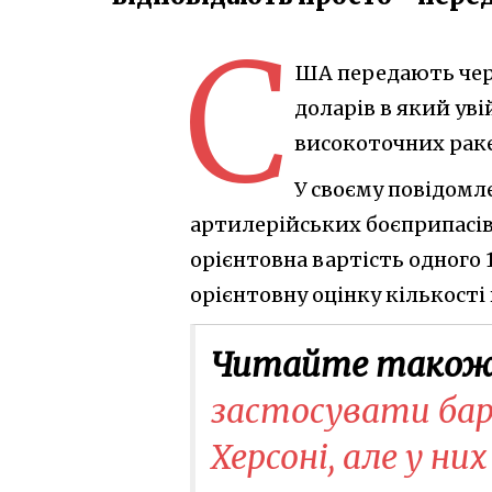
С
ША передають чер
доларів в який ув
високоточних рак
У своєму повідомл
артилерійських боєприпасів 
орієнтовна вартість одного
орієнтовну оцінку кількост
Читайте також
застосувати бар
Херсоні, але у них