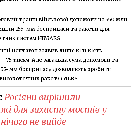
говий транш військової допомоги на 550 млн
ійшли 155-мм боєприпаси та ракети для
етних систем HIMARS.
енні Пентагон заявив лише кількість
- 75 тисяч. Але загальна сума допомоги та
 155-мм боєприпасу дозволяють зробити
і високоточних ракет GMLRS.
:
Росіяни вирішили
жі для захисту мостів у
 нічого не вийде