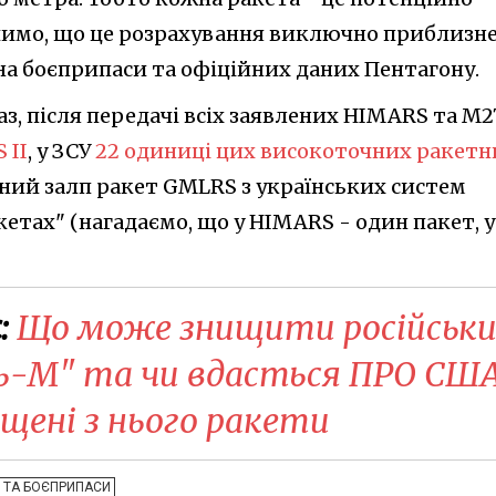
чимо, що це розрахування виключно приблизне
на боєприпаси та офіційних даних Пентагону.
з, після передачі всіх заявлених HIMARS та M2
 II
, у ЗСУ
22 одиниці цих високоточних ракетн
ьний залп ракет GMLRS з українських систем
кетах" (нагадаємо, що у HIMARS - один пакет, у
:
Що може знищити російськ
ь-М" та чи вдасться ПРО СШ
щені з нього ракети
 ТА БОЄПРИПАСИ