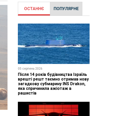
ОСТАННЄ
ПОПУЛЯРНЕ
05 серпень 2026
Після 14 років будівництва Ізраїль
врешті решт таємно отримав нову
загадкову субмарину INS Drakon,
яка спричинила ажіотаж в
рашистів