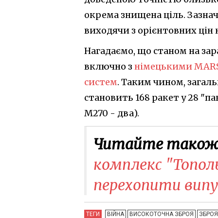
окрема знищена ціль. Зазна
виходячи з орієнтовних цін 
Нагадаємо, що станом на зара
включно з
німецькими MARS
систем
. Таким чином, загал
становить 168 ракет у 28 "па
M270 - два).
Читайте також
комплекс "Топол
перехопити випу
ТЕГИ
ВІЙНА
ВИСОКОТОЧНА ЗБРОЯ
ЗБРОЯ