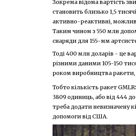
Зокрема відома вартість зв
становить близько 1,5 тисяч
активно-реактивні, можливо 
Таким чином з 550 млн допо
снаряди для 155-мм артсист
Тоді 400 млн доларів - це в
різними даними 105-150 тисяч
роком виробництва ракети, т
Тобто кількість ракет GMLR
3809 одиниць, або від 444 до 
треба додати невизначену кі
допомоги від США.