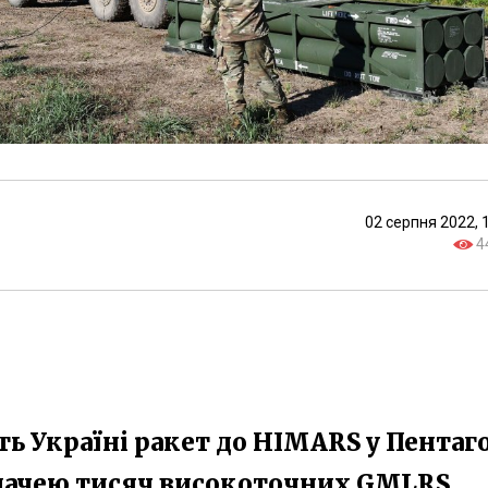
02 серпня 2022, 
4
ить Україні ракет до HIMARS у Пентаг
едачею тисяч високоточних GMLRS