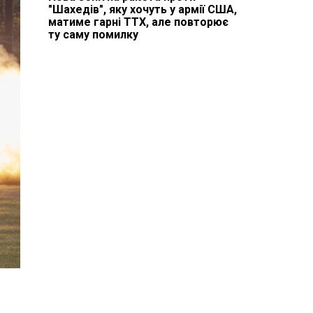
"Шахедів", яку хочуть у армії США,
матиме гарні ТТХ, але повторює
ту саму помилку