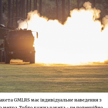
акета GMLRS має індивідуальне наведення з
 метра. Тобто кожна ракета - це потенційно