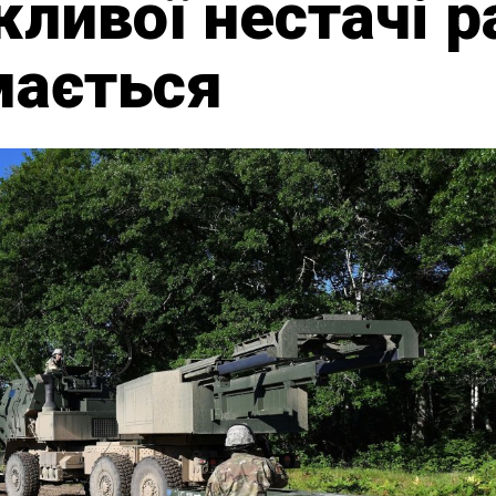
ливої нестачі р
мається