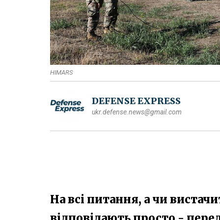
HIMARS
DEFENSE EXPRESS
ukr.defense.news@gmail.com
На всі питання, а чи вистач
відповідають просто - пер