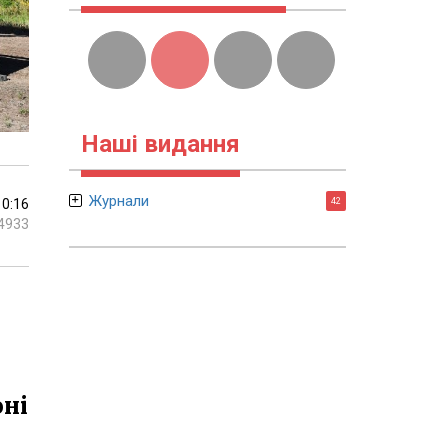
Наші видання
Журнали
10:16
42
4933
оні