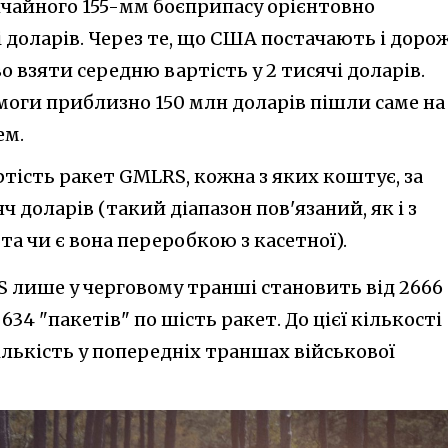
ичайного 155-мм боєприпасу орієнтовно
і доларів. Через те, що США постачають і доро
взяти середню вартість у 2 тисячі доларів.
моги приблизно 150 млн доларів пішли саме на
ем.
артість ракет GMLRS, кожна з яких коштує, за
 доларів (такий діапазон пов'язаний, як і з
а чи є вона переробкою з касетної).
S лише у черговому транші становить від 2666
634 "пакетів" по шість ракет. До цієї кількості
лькість у попередніх траншах військової