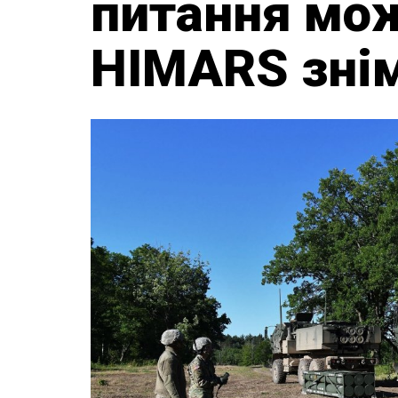
питання мож
HIMARS зні