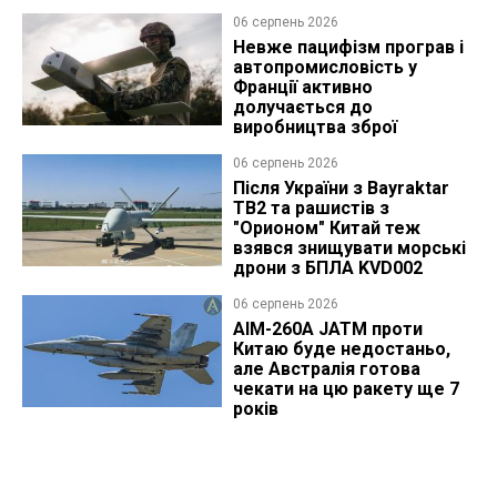
06 серпень 2026
Невже пацифізм програв і
автопромисловість у
Франції активно
долучається до
виробництва зброї
06 серпень 2026
Після України з Bayraktar
TB2 та рашистів з
"Орионом" Китай теж
взявся знищувати морські
дрони з БПЛА KVD002
06 серпень 2026
AIM-260A JATM проти
Китаю буде недостаньо,
але Австралія готова
чекати на цю ракету ще 7
років