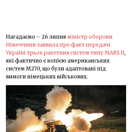
Нагадаємо – 26 липня
міністр оборони
Німеччини заявила про факт передачі
Україні трьох ракетних систем типу MARS II
,
які фактично є копією американських
систем M270, що були адаптовані під
вимоги німецьких військових.