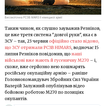
Високоточна РСЗВ MARS II німецької армії
Таким чином, як слушно зауважив Резніков,
це вже третя система "довгої руки", яка є в
ЗСУ – так, 23 червня
офіційно стало відомо,
що ЗСУ отримали РСЗВ HIMARS
, водночас 15
липня Резніков повідомив, що
наші
військові вже мають й гусеничну M270
– і,
схоже, вже серйозно нею кошмарять
російську окупаційну армію – раніше
Головнокомандувач Збройних Сил України
Валерій Залужний опублікував відео
бойовою роботою M270 по позиціях
окупантів.