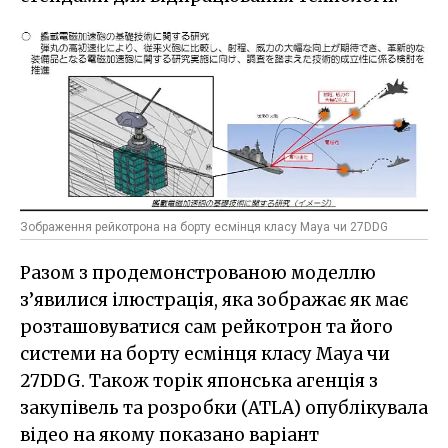
Зображення рейкотрона на борту есмінця класу Maya чи 27DDG
Разом з продемонстрованою моделлю
з’явилися ілюстрація, яка зображає як має
розташовуватися сам рейкотрон та його
системи на борту есмінця класу Maya чи
27DDG. Також торік японська агенція з
закупівель та розробки (ATLA) опублікувала
відео на якому показано варіант