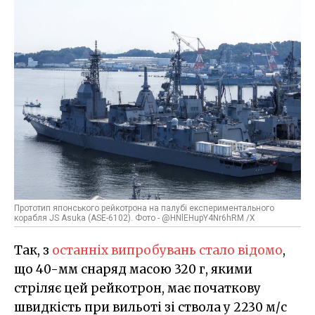
Прототип японського рейкотрона на палубі експериментального
корабля JS Asuka (ASE-6102). Фото - @HNlEHupY4Nr6hRM /X
Так, з
останніх випробувань стало відомо
,
що 40-мм снаряд масою 320 г, якими
стріляє цей рейкотрон, має початкову
швидкість при вильоті зі ствола у 2230 м/с