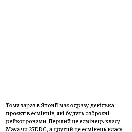
Тому зараз в Японії має одразу декілька
проєктів есмінців, які будуть озброєні
рейкотронами. Перший це есмінець класу
Maya чи 27DDG, а другий це есмінець класу