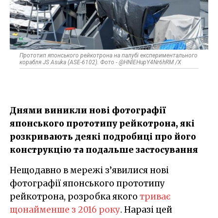
Прототип японського рейкотрона на палубі експериментального
корабля JS Asuka (ASE-6102). Фото - @HNlEHupY4Nr6hRM /X
Днями виникли нові фотографії
японського прототипу рейкотрона, які
розкривають деякі подробиці про його
конструкцію та подальше застосування
Нещодавно в мережі з’явилися нові
фотографії японського прототипу
рейкотрона, розробка якого
триває
щонайменше з 2016 року
. Наразі цей