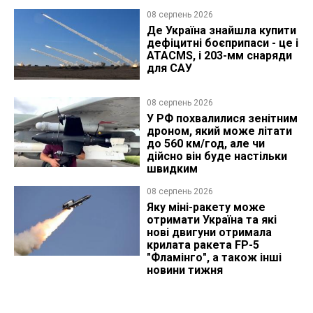
08 серпень 2026
Де Україна знайшла купити
дефіцитні боєприпаси - це і
ATACMS, і 203-мм снаряди
для САУ
08 серпень 2026
У РФ похвалилися зенітним
дроном, який може літати
до 560 км/год, але чи
дійсно він буде настільки
швидким
08 серпень 2026
Яку міні-ракету може
отримати Україна та які
нові двигуни отримала
крилата ракета FP-5
"Фламінго", а також інші
новини тижня