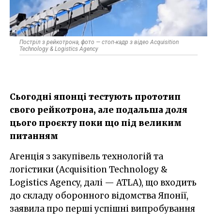
Постріл з рейкотрона, фото — cтоп-кадр з відео Acquisition
Technology & Logistics Agency
Сьогодні японці тестують прототип
свого рейкотрона, але подальша доля
цього проєкту поки що під великим
питанням
Агенція з закупівель технологій та
логістики (Acquisition Technology &
Logistics Agency, далі — ATLA), що входить
до складу оборонного відомства Японії,
заявила про перші успішні випробування