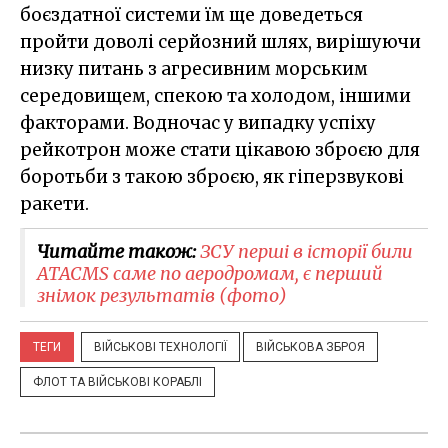
боєздатної системи їм ще доведеться
пройти доволі серйозний шлях, вирішуючи
низку питань з агресивним морським
середовищем, спекою та холодом, іншими
факторами. Водночас у випадку успіху
рейкотрон може стати цікавою зброєю для
боротьби з такою зброєю, як гіперзвукові
ракети.
Читайте також:
ЗСУ перші в історії били
ATACMS саме по аеродромам, є перший
знімок результатів (фото)
ТЕГИ
ВІЙСЬКОВІ ТЕХНОЛОГІЇ
ВІЙСЬКОВА ЗБРОЯ
ФЛОТ ТА ВІЙСЬКОВІ КОРАБЛІ