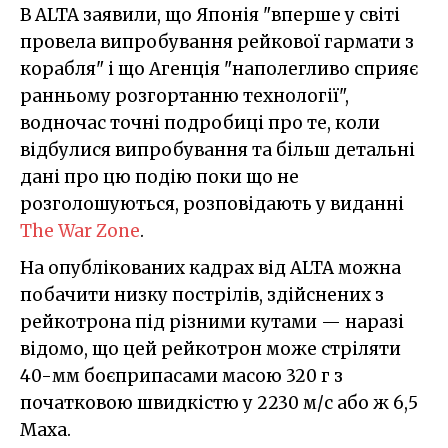
В ALTA заявили, що Японія "вперше у світі
провела випробування рейкової гармати з
корабля" і що Агенція "наполегливо сприяє
ранньому розгортанню технології",
водночас точні подробиці про те, коли
відбулися випробування та більш детальні
дані про цю подію поки що не
розголошуються, розповідають у виданні
The War Zone
.
На опублікованих кадрах від ALTA можна
побачити низку пострілів, здійснених з
рейкотрона під різними кутами — наразі
відомо, що цей рейкотрон може стріляти
40-мм боєприпасами масою 320 г з
початковою швидкістю у 2230 м/c або ж 6,5
Маха.