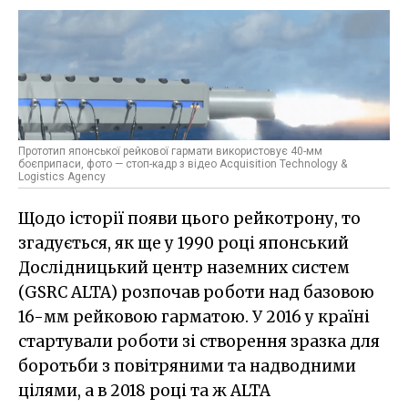
Прототип японської рейкової гармати використовує 40-мм
боєприпаси, фото — стоп-кадр з відео Acquisition Technology &
Logistics Agency
Щодо історії появи цього рейкотрону, то
згадується, як ще у 1990 році японський
Дослідницький центр наземних систем
(GSRC ALTA) розпочав роботи над базовою
16-мм рейковою гарматою. У 2016 у країні
стартували роботи зі створення зразка для
боротьби з повітряними та надводними
цілями, а в 2018 році та ж ALTA