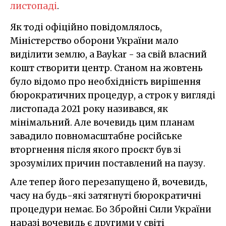
листопаді
.
Як тоді офіційно повідомлялось,
Міністерство оборони України мало
виділити землю, а Baykar - за свій власний
кошт створити центр. Станом на жовтень
було відомо про необхідність вирішення
бюрократичних процедур, а строк у вигляді
листопада 2021 року називався, як
мінімальний. Але вочевидь цим планам
завадило повномасштабне російське
вторгнення після якого проєкт був зі
зрозумілих причин поставлений на паузу.
Але тепер його перезапущено й, вочевидь,
часу на будь-які затягнуті бюрократичні
процедури немає. Бо Збройні Сили України
наразі вочевидь є другими у світі