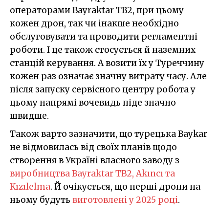
операторами Bayraktar TB2, при цьому
кожен дрон, так чи інакше необхідно
обслуговувати та проводити регламентні
роботи. І це також стосується й наземних
станцій керування. А возити їх у Туреччину
кожен раз означає значну витрату часу. Але
після запуску сервісного центру робота у
цьому напрямі вочевидь піде значно
швидше.
Також варто зазначити, що турецька Baykar
не відмовилась від своїх планів щодо
створення в Україні власного заводу з
виробництва Bayraktar TB2, Akıncı та
Kızılelma
. Й очікується, що перші дрони на
ньому будуть
виготовлені у 2025 році
.