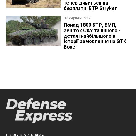
тепер дивиться на
безплатні БТР Stryker
07 серпень 2026
Понад 1800 БТР, БМП,
зеніток САУ та іншого -
деталі найбільшого в
історії замовлення на GTK
Boxer
ПОСЛУГИ & РЕКЛАМА