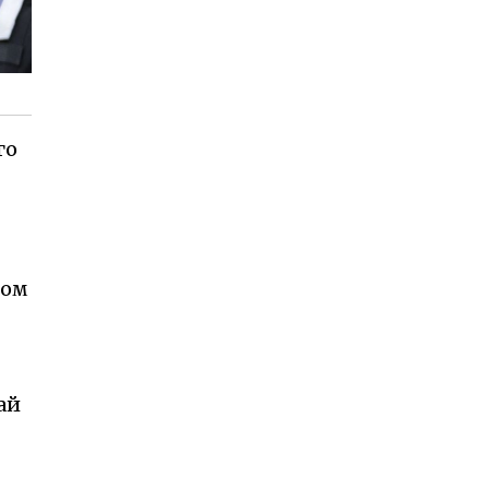
го
бом
ай