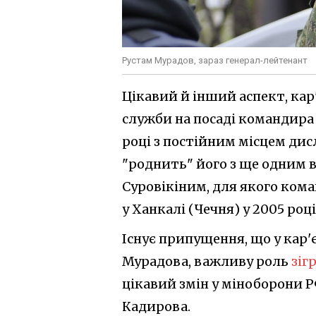
Рустам Мурадов, зараз генерал-лейтенант
Цікавий й інший аспект, кар
служби на посаді командира 
році з постійним місцем дис
"роднить" його з ще одним 
Суровікіним, для якого кома
у Ханкалі (Чечня) у 2005 ро
Існує припущення, що у кар'
Мурадова, важливу роль
зіг
цікавий змін у міноборони Р
Кадирова.