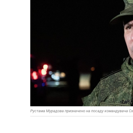
Рустама Мурадова призначено на посаду командувача Сх