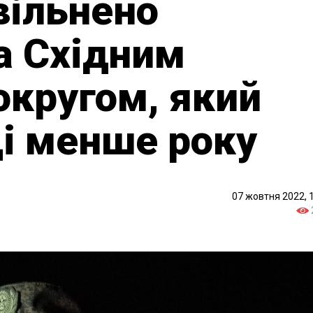
вільнено
а Східним
округом, який
ді менше року
07 жовтня 2022, 