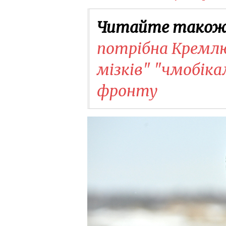
Читайте також
потрібна Кремлю
мізків" "чмобіка
фронту