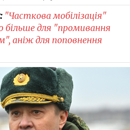
:
"Часткова мобілізація"
 більше для "промивання
м", аніж для поповнення