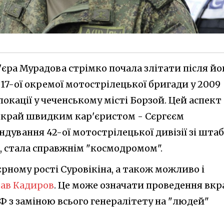
'єра Мурадова стрімко почала злітати після йо
17-ої окремої мотострілецької бригади у 2009
локації у чеченському місті Борзой. Цей аспект
вкрай швидким кар'єристом - Сєргєєм
ндування 42-ої мотострілецької дивізії зі шта
ці, стала справжнім "космодромом".
єрному рості Суровікіна, а також можливо і
рав Кадиров
. Це може означати проведення вкр
Ф з заміною всього генералітету на "людей"