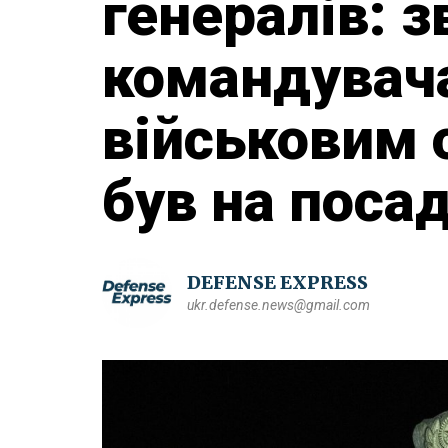
генералів: з
командувач
військовим 
був на поса
DEFENSE EXPRESS
ukr.defense.news@gmail.com