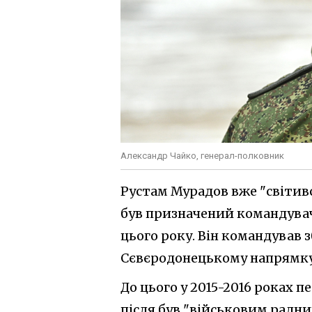
Александр Чайко, генерал-полковник
Рустам Мурадов вже "світивс
був призначений командува
цього року. Він командував 
Сєвєродонецькому напрямку
До цього у 2015-2016 роках п
після був "військовим радни