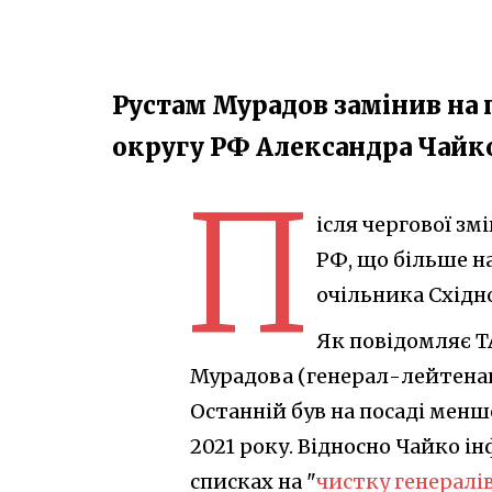
Рустам Мурадов замінив на 
округу РФ Александра Чайк
П
ісля чергової з
РФ, що більше н
очільника Східн
Як повідомляє Т
Мурадова (генерал-лейтенант
Останній був на посаді менш
2021 року. Відносно Чайко ін
списках на "
чистку генералі