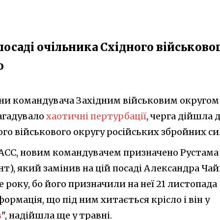
посаді очільника Східного військово
о
міни командувача Західним військовим округом
агадувало
хаотичні пертурбації
, черга дійшла 
ого військового округу російських збройних си
АСС, новим командувачем призначено Рустама
), який замінив на цій посаді Александра Чай
е року, бо його призначили на неї 21 листопада
формація, що під ним хитається крісло і він у
в
", надійшла ще у травні.