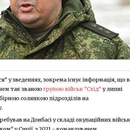
я" у зведеннях, зокрема існує інформація, що в
чем так званою
групою військ "Схід"
у липні
збірною солянкою підрозділів на
.
еребував на Донбасі у складі окупаційних військ
ком" у Сирії, з 2021 - командувачем