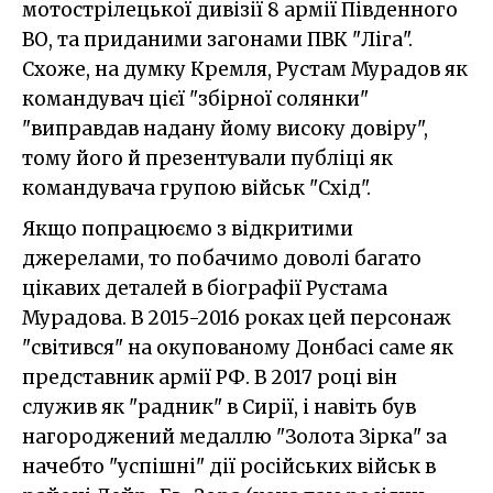
мотострілецької дивізії 8 армії Південного
ВО, та приданими загонами ПВК "Ліга".
Схоже, на думку Кремля, Рустам Мурадов як
командувач цієї "збірної солянки"
"виправдав надану йому високу довіру",
тому його й презентували публіці як
командувача групою військ "Схід".
Якщо попрацюємо з відкритими
джерелами, то побачимо доволі багато
цікавих деталей в біографії Рустама
Мурадова. В 2015-2016 роках цей персонаж
"світився" на окупованому Донбасі саме як
представник армії РФ. В 2017 році він
служив як "радник" в Сирії, і навіть був
нагороджений медаллю "Золота Зірка" за
начебто "успішні" дії російських військ в