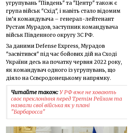
угрупувань "Південь" та "Центр" також є
група військ "Схід", і навіть стало відомим
ім’я командувача – генерал-лейтенант
Рустам Мурадов, заступник командувача
військ Південного округу ЗС РФ.
За даними Defense Express, Мурадов
"засвітився" під час бойових дій на Сході
України десь на початку червня 2022 року,
як командувач одного із угрупувань, що
діяло на Сєвєродонецькому напрямку.
Читайте також:
У РФ вже не ховають
своє преклоніння перед Третім Рейхом та
назвали свої війська як у плані
"Барбаросса"