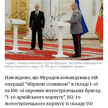
Зправа - генерал-лейтенант Рустам Мурадов, заступник командувача
військ Південного округу ЗС РФ, фото з відкритих джерел
Нам відомо, що Мурадов командував у тій
операції "збірною солянкою" в складі 1-ої
та 100-ої окремих мотострілецьких бригад
"1-го армійського корпусу", 102-го
мотострілецького корпусу зі складу 150