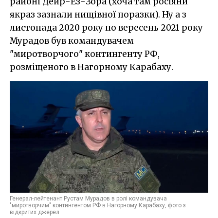
районі Дейр-Ез-Зора (хоча там росіяни
якраз зазнали нищівної поразки). Ну а з
листопада 2020 року по вересень 2021 року
Мурадов був командувачем
"миротворчого" контингенту РФ,
розміщеного в Нагорному Карабаху.
Генерал-лейтенант Рустам Мурадов в ролі командувача
"миротворчим" контингентом РФ в Нагорному Карабаху, фото з
відкритих джерел