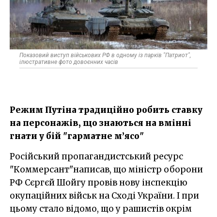
Показовий виступ військових РФ в одному із парків "Патриот",
ілюстративне фото довоєнних часів
Режим Путіна традиційно робить ставку
на персонажів, що знаються на вмінні
гнати у бій "гарматне м’ясо"
Російський пропагандистський ресурс
"Коммерсант"написав, що міністр оборони
РФ Сєргєй Шойгу провів нову інспекцію
окупаційних військ на Сході України. І при
цьому стало відомо, що у рашистів окрім