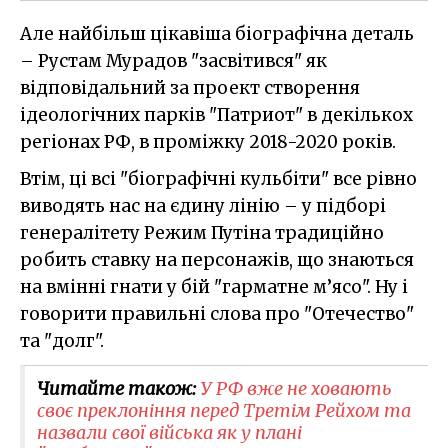
Але найбільш цікавіша біографічна деталь
– Рустам Мурадов "засвітився" як
відповідальний за проект створення
ідеологічних парків "Патриот" в декількох
регіонах РФ, в проміжку 2018-2020 років.
Втім, ці всі "біографічні кульбіти" все рівно
виводять нас на єдину лінію – у підборі
генералітету Режим Путіна традиційно
робить ставку на персонажів, що знаються
на вмінні гнати у бій "гарматне м’ясо". Ну і
говорити правильні слова про "Отечество"
та "долг".
Читайте також:
У РФ вже не ховають
своє преклоніння перед Третім Рейхом та
назвали свої війська як у плані