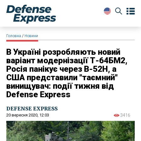
Головна
Новини
В Україні розробляють новий
варіант модернізації Т-64БМ2,
Росія панікує через В-52H, а
США представили "таємний"
винищувач: події тижня від
Defense Express
DEFENSE EXPRESS
20 вересня 2020, 12:03
3416