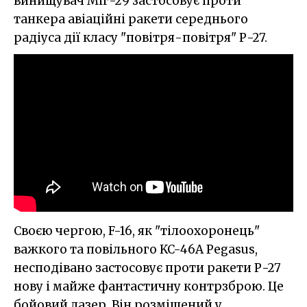
винищувач Міг-29 застосовує проти
танкера авіаційні ракети середнього
радіуса дії класу "повітря-повітря" Р-27.
Своєю чергою, F-16, як "тілоохоронець"
важкого та повільного KC-46A Pegasus,
несподівано застосовує проти ракети Р-27
нову і майже фантастичну контрзброю. Це
бойовий лазер. Він розміщений у