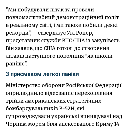
"Ми побудували літак та провели
повномасштабний демонстраційний політ
в реальному світі, і ми також побили деякі
рекорди", – стверджує Уіл Ропер,
представник служби ВПС США із закупівель.
Він заявив, що США готові до створення
літаків наступного покоління "як ніколи
раніше".
З присмаком легкої паніки
Міністерство оборони Російської Федерації
оприлюднило відеозапис перехоплення
трійки американських стратегічних
бомбардувальників B-52H, які
супроводжували українські винищувачі над
Чорним морем біля анексованого Криму 14