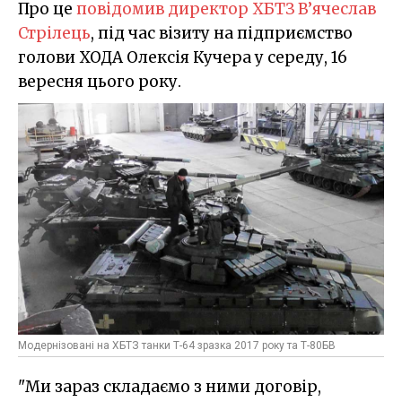
Про це
повідомив директор ХБТЗ В’ячеслав
Стрілець
, під час візиту на підприємство
голови ХОДА Олексія Кучера у середу, 16
вересня цього року.
Модернізовані на ХБТЗ танки Т-64 зразка 2017 року та Т-80БВ
"Ми зараз складаємо з ними договір,