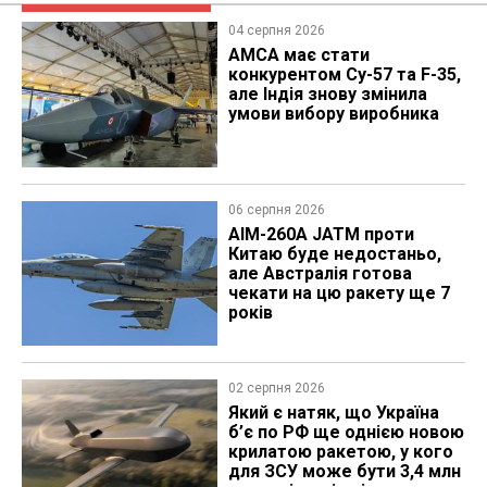
04 серпня 2026
AMCA має стати
конкурентом Су-57 та F-35,
але Індія знову змінила
умови вибору виробника
06 серпня 2026
AIM-260A JATM проти
Китаю буде недостаньо,
але Австралія готова
чекати на цю ракету ще 7
років
02 серпня 2026
Який є натяк, що Україна
б’є по РФ ще однією новою
крилатою ракетою, у кого
для ЗСУ може бути 3,4 млн