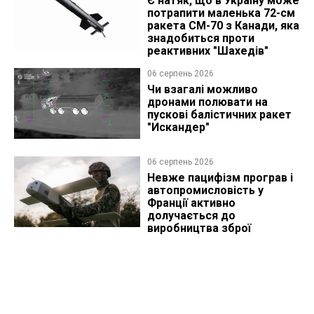
Є натяк, що в Україну може
потрапити маленька 72-см
ракета CM-70 з Канади, яка
знадобиться проти
реактивних "Шахедів"
06 серпень 2026
Чи взагалі можливо
дронами полювати на
пускові балістичних ракет
"Искандер"
06 серпень 2026
Невже пацифізм програв і
автопромисловість у
Франції активно
долучається до
виробництва зброї