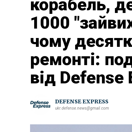
корабель, д
1000 "зайвих
чому десят
ремонті: под
від Defense 
DEFENSE EXPRESS
ukr.defense.news@gmail.com