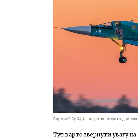
Ворожий Су-34, ілюстративне фото довоєнн
Тут варто звернути увагу н