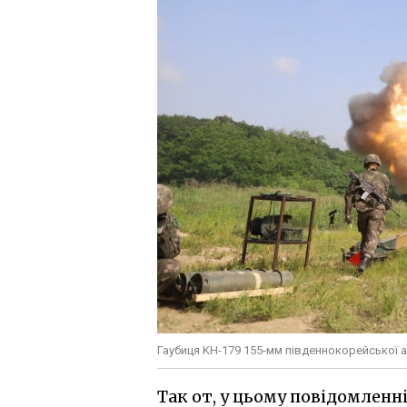
Гаубиця KH-179 155-мм південнокорейської ар
Так от, у цьому повідомленн