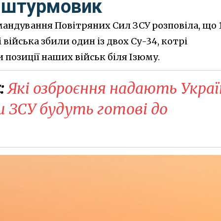
к штурмовик
андування Повітряних Сил ЗСУ розповіла, що 
війська збили один із двох Су-34, котрі
позиції наших військ біля Ізюму.
:
Які озброєння надають Украї
и ЗСУ будуть готові до