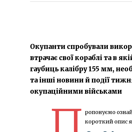
Окупанти спробували викор
втрачає свої кораблі та в як
гаубиць калібру 155 мм, нео
та інші новини й події тиж
окупаційними військами
П
ропонуємо ознай
короткий опис як