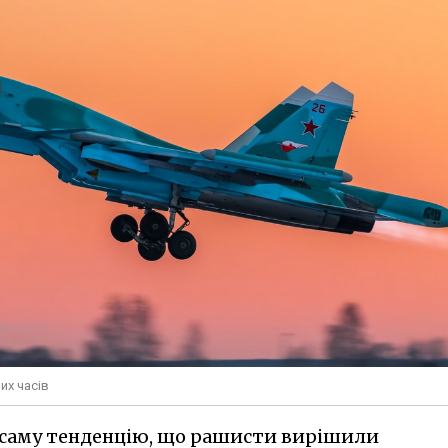
их часів
а саму тенденцію, що рашисти вирішили