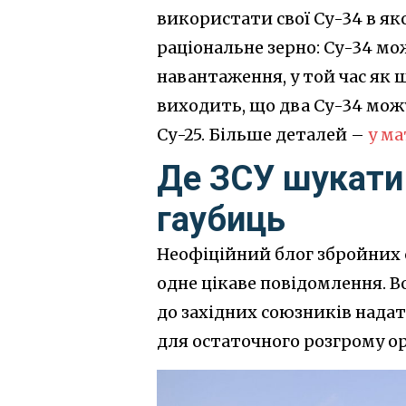
використати свої Су-34 в яко
раціональне зерно: Су-34 мо
навантаження, у той час як 
виходить, що два Су-34 мож
Су-25. Більше деталей –
у ма
Де ЗСУ шукати
гаубиць
Неофіційний блог збройних 
одне цікаве повідомлення. Во
до західних союзників надат
для остаточного розгрому ор