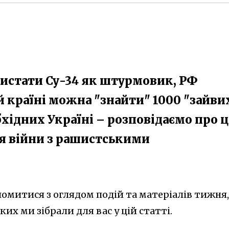
истати Су-34 як штурмовик, РФ
ій країні можна "знайти" 1000 "зайви
бхідних Україні – розповідаємо про ц
ня війни з рашистськими
омитися з оглядом подій та матеріалів тижня,
их ми зібрали для вас у цій статті.