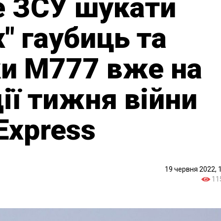
е ЗСУ шукати
" гаубиць та
ки M777 вже на
ії тижня війни
Express
19 червня 2022, 
11