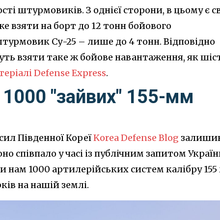
сті штурмовиків. З однієї сторони, в цьому є с
же взяти на борт до 12 тонн бойового
штурмовик Су-25 – лише до 4 тонн. Відповідно
уть взяти таке ж бойове навантаження, як шіс
теріалі Defense Express
.
 1000 "зайвих" 155-мм
сил Південної Кореї
Korea Defense Blog
залиши
но співпало у часі із публічним запитом Украї
и нам 1000 артилерійських систем калібру 155
ків на нашій землі.