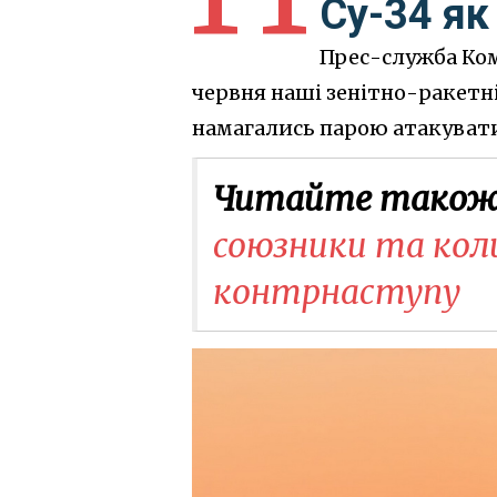
Су-34 я
Прес-служба Ком
червня наші зенітно-ракетні 
намагались парою атакувати 
Читайте також
союзники та кол
контрнаступу