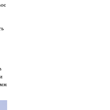
воє
ть
в
ни
 мм