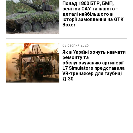
Понад 1800 БТР, БМП,
зеніток САУ та іншого -
деталі найбільшого в
історії замовлення на GTK
Boxer
03 серпня 2026
Як в Україні хочуть навчати
ремонту та
обслуговуванню артилерії -
L7 Simulators представила
VR-тренажер для гаубиці
Д-30