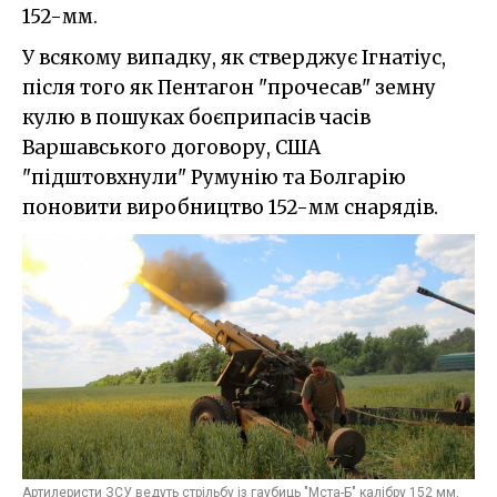
152-мм.
У всякому випадку, як стверджує Ігнатіус,
після того як Пентагон "прочесав" земну
кулю в пошуках боєприпасів часів
Варшавського договору, США
"підштовхнули" Румунію та Болгарію
поновити виробництво 152-мм снарядів.
Артилеристи ЗСУ ведуть стрільбу із гаубиць "Мста-Б" калібру 152 мм,