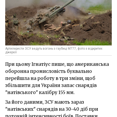
Артилеристи ЗСУ ведуть вогонь з гаубиці M777, фото з відкритих
джерел
При цьому Ігнатіус пише, що американська
оборонна промисловість буквально
перейшла на роботу в три зміни, щоб
збільшити для України запас снарядів
"натівського" калібру 155 мм.
За його даними, ЗСУ мають зараз
"натівських" снарядів на 30-40 діб при
поточній інтенсивності боїв. Поставки