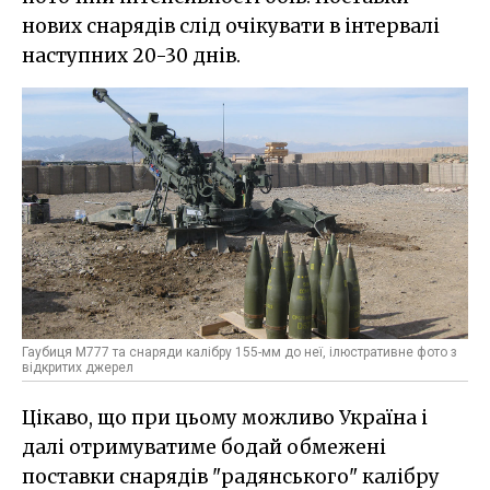
нових снарядів слід очікувати в інтервалі
наступних 20-30 днів.
Гаубиця M777 та снаряди калібру 155-мм до неї, ілюстративне фото з
відкритих джерел
Цікаво, що при цьому можливо Україна і
далі отримуватиме бодай обмежені
поставки снарядів "радянського" калібру