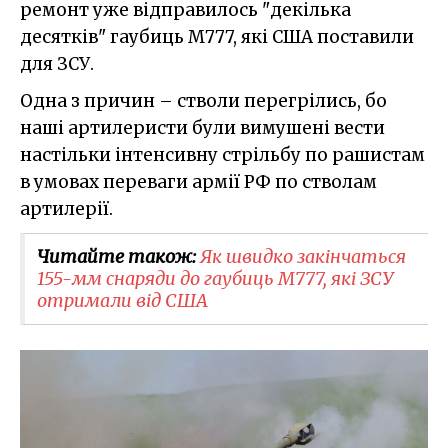
ремонт уже відправилось "декілька
десятків" гаубиць M777, які США поставили
для ЗСУ.
Одна з причин – стволи перегрілись, бо
наші артилеристи були вимушені вести
настільки інтенсивну стрільбу по рашистам
в умовах переваги армії РФ по стволам
артилерії.
Читайте також:
Як швидко закінчаться
155-мм снаряди до гаубиць M777, які ЗСУ
отримали від США