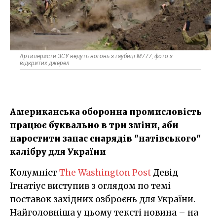
Артилеристи ЗСУ ведуть вогонь з гаубиці M777, фото з
відкритих джерел
Американська оборонна промисловість
працює буквально в три зміни, аби
наростити запас снарядів "натівського"
калібру для України
Колумніст
The Washington Post
Девід
Ігнатіус виступив з оглядом по темі
поставок західних озброєнь для України.
Найголовніша у цьому тексті новина – на