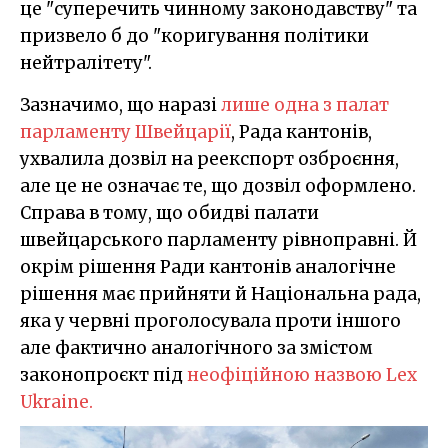
це "суперечить чинному законодавству" та
призвело б до "коригування політики
нейтралітету".
Зазначимо, що наразі
лише одна з палат
парламенту Швейцарії
, Рада кантонів,
ухвалила дозвіл на реекспорт озброєння,
але це не означає те, що дозвіл оформлено.
Справа в тому
, що обидві палати
швейцарського парламенту рівноправні. Й
окрім рішення Ради кантонів аналогічне
рішення має прийняти й Національна рада,
яка у червні проголосувала проти
іншого
але
фактично аналогічного за змістом
законопроєкт під
неофіційною назвою Lex
Ukraine.