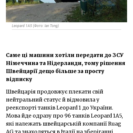
Leopard 1A5 (Фото: Ian Tong)
Саме ці машини хотіли передати до ЗСУ
Німеччина та Нідерланди, тому рішення
Швейцарії дещо більше за просту
відписку
Швейцарія продовжує плекати свій
нейтральний статус й відмовила у
реекспорті танків Leopard 1 до України.
Мова йде одразу про 96 танків Leopard 1A5,
які належать швейцарській компанії Ruag
AG та знаходяться в Італії на зберіганні.