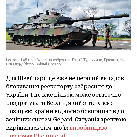
Leopard 1A5 перебуває на озброєнні: Греції, Туреччини, Бразилії, Чилі,
Еквадору (Фото: Gabriel Orosco)
Для Швейцарії це вже не перший випадок
блокування реекспорту озброєння до
України. І це вже цілком може остаточно
роздратувати Берлін, який зіткнувся з
позицією країни відносно боєприпасів до
зенітних систем Gepard. Ситуація зрештою
вирішилась тим, що їх
виробництво
розпочав Rheinmetall
.