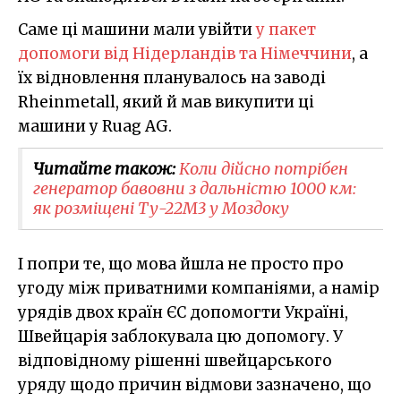
Саме ці машини мали увійти
у пакет
допомоги від Нідерландів та Німеччини
, а
їх відновлення планувалось на заводі
Rheinmetall, який й мав викупити ці
машини у Ruag AG.
Читайте також:
Коли дійсно потрібен
генератор бавовни з дальністю 1000 км:
як розміщені Ту-22М3 у Моздоку
І попри те, що мова йшла не просто про
угоду між приватними компаніями, а намір
урядів двох країн ЄС допомогти Україні,
Швейцарія заблокувала цю допомогу. У
відповідному рішенні швейцарського
уряду щодо причин відмови зазначено, що