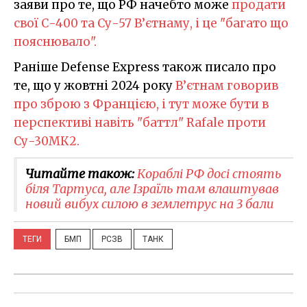
заяви про те, що РФ начебто може
продати
свої С-400 та Су-57 В’єтнаму, і це "багато що
пояснювало".
Раніше Defense Express також писало про
те, що у жовтні 2024 року
В’єтнам говорив
про зброю з Францією, і тут може бути в
перспективі навіть "баттл" Rafale проти
Су-30МК2.
Читайте також:
Кораблі РФ досі стоять
біля Тартуса, але Ізраїль там влаштував
новий вибух силою в землетрус на 3 бали
ТЕГИ
БМП
РСЗВ
ТАНК