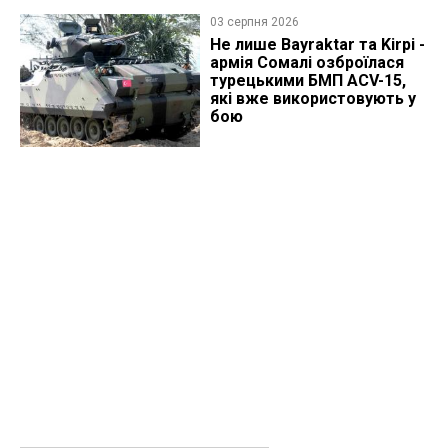
03 серпня 2026
Не лише Bayraktar та Kirpi -
армія Сомалі озброїлася
турецькими БМП ACV-15,
які вже використовують у
бою