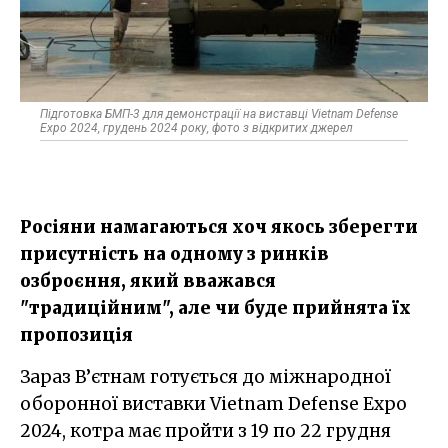
Підготовка БМП-3 для демонстрації на виставці Vietnam Defense
Expo 2024, грудень 2024 року, фото з відкритих джерел
Росіяни намагаються хоч якось зберегти
присутність на одному з ринків
озброєння, який вважався
"традиційним", але чи буде прийнята їх
пропозиція
Зараз В’єтнам готується до міжнародної
оборонної виставки Vietnam Defense Expo
2024, котра має пройти з 19 по 22 грудня