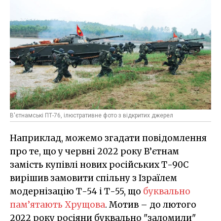
В'єтнамські ПТ-76, ілюстративне фото з відкритих джерел
Наприклад, можемо згадати повідомлення
про те, що у червні 2022 року В’єтнам
замість купівлі нових російських Т-90С
вирішив замовити спільну з Ізраїлем
модернізацію Т-54 і Т-55, що
буквально
пам’ятають Хрущова
. Мотив – до лютого
2022 року росіяни буквально "заломили"