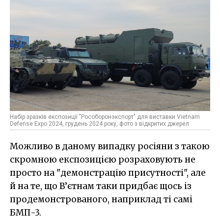
Набір зразків експозиції "Рособоронэкспорт" для виставки Vietnam
Defense Expo 2024, грудень 2024 року, фото з відкритих джерел
Можливо в даному випадку росіяни з такою
скромною експозицією розраховують не
просто на "демонстрацію присутності", але
й на те, що В’єтнам таки придбає щось із
продемонстрованого, наприклад ті самі
БМП-3.