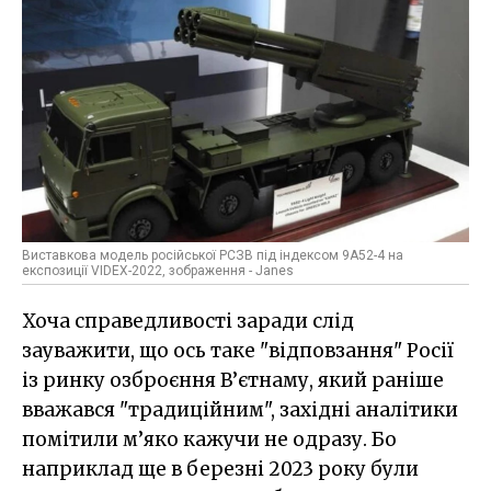
Виставкова модель російської РСЗВ під індексом 9А52-4 на
експозиції VIDEX-2022, зображення - Janes
Хоча справедливості заради слід
зауважити, що ось таке "відповзання" Росії
із ринку озброєння В’єтнаму, який раніше
вважався "традиційним", західні аналітики
помітили м’яко кажучи не одразу. Бо
наприклад ще в березні 2023 року були