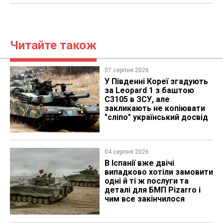
Читайте також
07 серпня 2026
У Південні Кореї згадують
за Leopard 1 з баштою
C3105 в ЗСУ, але
закликають не копіювати
"сліпо" український досвід
04 серпня 2026
В Іспанії вже двічі
випадково хотіли замовити
одні й ті ж послуги та
деталі для БМП Pizarro і
чим все закінчилося