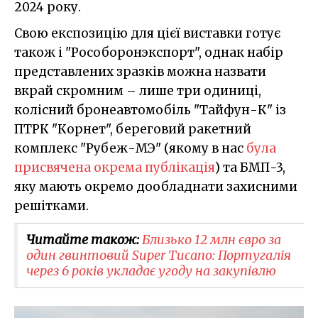
2024 року.
Свою експозицію для цієї виставки готує
також і "Рособоронэкспорт", однак набір
представлених зразків можна назвати
вкрай скромним – лише три одиниці,
колісний бронеавтомобіль "Тайфун-К" із
ПТРК "Корнет", береговий ракетний
комплекс "Рубеж-МЭ" (якому в нас
була
присвячена окрема публікація
) та БМП-3,
яку мають окремо дообладнати захисними
решітками.
Читайте також:
Близько 12 млн євро за
один гвинтовий Super Tucano: Португалія
через 6 років укладає угоду на закупівлю