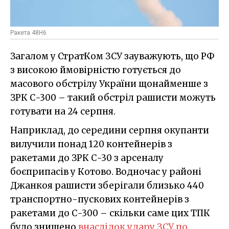
Ракета 48Н6
Загалом у СтратКом ЗСУ зауважують, що РФ
з високою ймовірністю готується до
масового обстрілу України щонайменше з
ЗРК С-300 – такий обстріл рашисти можуть
готувати на 24 серпня.
Наприклад, до середини серпня окупанти
вилучили понад 120 контейнерів з
ракетами до ЗРК С-30 з арсеналу
боєприпасів у Котово. Водночас у районі
Джанкоя рашисти зберігали близько 440
транспортно-пускових контейнерів з
ракетами до С-300 – скільки саме цих ТПК
було знищено
внаслідок удару ЗСУ по