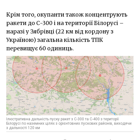
Крім того, окупанти також концентрують
ракети до С-300 і на території Білорусі –
наразі у Зябрівці (22 км від кордону з
Україною) загальна кількість ТПК
перевищує 60 одиниць.
Ілюстративна дальність пуску ракет з С-300 та С-400 з території
Білорусі по наземних цілях з орієнтовних пускових районів, виходячи
з дальності 120 км