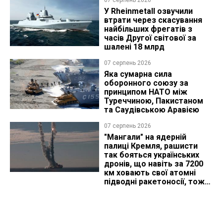
У Rheinmetall озвучили
втрати через скасування
найбільших фрегатів з
часів Другої світової за
шалені 18 млрд
07 серпень 2026
Яка сумарна сила
оборонного союзу за
принципом НАТО між
Туреччиною, Пакистаном
та Саудівською Аравією
07 серпень 2026
"Мангали" на ядерній
палиці Кремля, рашисти
так бояться українських
дронів, що навіть за 7200
км ховають свої атомні
підводні ракетоносії, тож
що видно з космосу