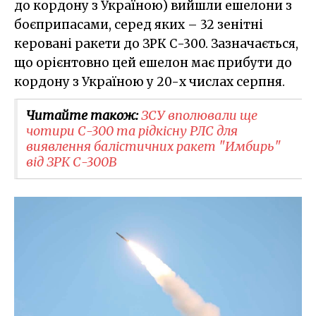
до кордону з Україною) вийшли ешелони з
боєприпасами, серед яких – 32 зенітні
керовані ракети до ЗРК С-300. Зазначається,
що орієнтовно цей ешелон має прибути до
кордону з Україною у 20-х числах серпня.
Читайте також:
ЗСУ вполювали ще
чотири С-300 та рідкісну РЛС для
виявлення балістичних ракет "Имбирь"
від ЗРК С-300В