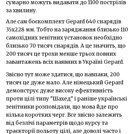
сумарно можуть видавати до 1100 пострілів
за хвилину.
Але сам боєкомплект Gepard 640 снарядів
35х228 мм. Тобто на заряджання близько 110
самохідних зенітних установок необхідно
близько 70 тисяч снарядів. А це значить, що
200 тисяч це трохи менше трьох повних
завантажень всіх наявних в Україні Gepard.
Звісно тут може здатися, що навпаки, 200
тисяч це дуже мало. Але німецький Gepard
демонструє дуже високу ефективність
проти цілі типу "Шахед" і раніше українські
зенітники розповідали, що мова йде про
кілька коротких черг. Все звісно залежить
від безлічі параметрів щодо курсу та
траєкторії польоту цілі, але доволі часто і