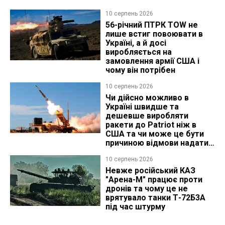
10 серпень 2026
56-річний ПТРК TOW не
лише встиг повоювати в
Україні, а й досі
виробляється на
замовлення армії США і
чому він потрібен
10 серпень 2026
Чи дійсно можливо в
Україні швидше та
дешевше виробляти
ракети до Patriot ніж в
США та чи може це бути
причиною відмови надати
ліцензію
10 серпень 2026
Невже російський КАЗ
"Арена-М" працює проти
дронів та чому це не
врятувало танки Т-72Б3А
під час штурму