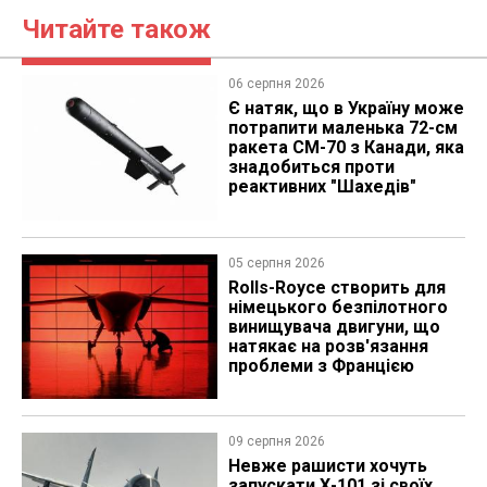
Читайте також
06 серпня 2026
Є натяк, що в Україну може
потрапити маленька 72-см
ракета CM-70 з Канади, яка
знадобиться проти
реактивних "Шахедів"
05 серпня 2026
Rolls-Royce створить для
німецького безпілотного
винищувача двигуни, що
натякає на розв'язання
проблеми з Францією
09 серпня 2026
Невже рашисти хочуть
запускати Х-101 зі своїх