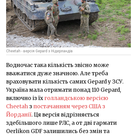
Cheetah - версія Gepard з Нідерландів
Водночас така кількість звісно може
вважатися дуже значною. Але треба
враховувати кількість самих Gepard у ЗСУ.
Україна мала отримати понад 110 Gepard,
включно із їх
голландською версією
Cheetah
з
постачанням через США з
Йорданії
. Ця версія відрізняється
здебільшого лише РЛС, а от дві гармати
Oerlikon GDF залишились без змін та