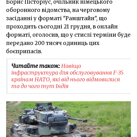
Борис Пісторіус, очільник німецького
оборонного відомства, на черговому
засіданні у форматі "Рамштайн", що
проходить сьогодні 21 грудня, в онлайн
форматі, оголосив, що у стислі терміни буде
передано 200 тисяч одиниць цих
боєприпасів.
Читайте також:
Навіщо
інфраструктура для обслуговування F-35
країнам НАТО, які від нього відмовилися
та до чого тут Індія