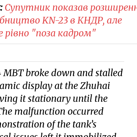
:
Супутник показав розширен
обництво KN-23 в КНДР, але
 рівно "поза кадром"
4 MBT broke down and stalled
amic display at the Zhuhai
ving it stationary until the
The malfunction occurred
onstration of the tank’s
cal issues left it immobilized