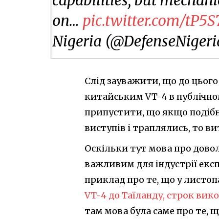
on…
pic.twitter.com/tP5
Nigeria (@DefenseNiger
Слід зауважити, що до цього
китайським VT-4 в публічном
припустити, що якщо подібн
виступів і траплялись, то ви
Оскільки тут мова про дово
важливим для індустрії експ
приклад про те, що у листоп
VT-4 до Таїланду, строк вик
там мова була саме про те, щ