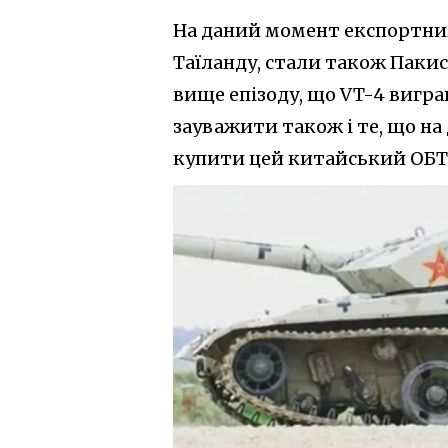
На даний момент експортни
Таїланду, стали також Пакис
вище епізоду, що VT-4 вигра
зауважити також і те, що н
купити цей китайський ОБТ