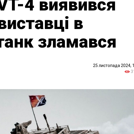
VT-4 виявився
виставці в
танк зламався
25 листопада 2024, 
3