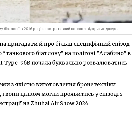
у біатлоні" в 2016 році, ілюстративний колаж з відкритих джерел
а пригадати й про більш специфічний епізод
о "танкового біатлону" на полігоні "Алабино" в
БТ Type-96B почала буквально розвалюватись
леми з якістю виготовлення бронетехніки
і вони цілком могли проявитись у епізоді з
трації на Zhuhai Air Show 2024.