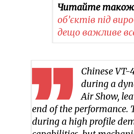
Читайте також
об’єктів під вир
дещо важливе все
Chinese VT-
during a dyn
Air Show, lea
end of the performance. 
during a high profile dem
capabilities, but mechani