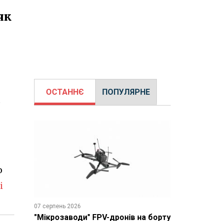
як
ОСТАННЄ
ПОПУЛЯРНЕ
о
о
і
07 серпень 2026
"Мікрозаводи" FPV-дронів на борту