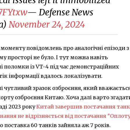
S7FYtxw
— Defense News
ia)
November 24, 2024
 моменту повідомлень про аналогічні епізоди з
у просторі не було. І тут можна навіть
і поломки із VT-4 під час демонстраційних
тік інформації вдалось локалізувати.
лі чутливий зразок озброєння, який вважаєтьс
орту озброєння Китаю. Хоча далі варто згадат
аді 2023 року
Китай завершив постачання танк
онання не відрізняється від постачання "Оплоту
о поставка 60 танків зайняла аж 7 років.