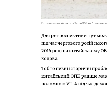
Поломка китайського Type-96B на "танковом
Для ретроспективи тут можн
під час чергового російськог
2016 році на китайському О
ходова.
Тобто певні історичні проб
китайський ОПК раніше мав, 
поломкою VT-4 під час демонс