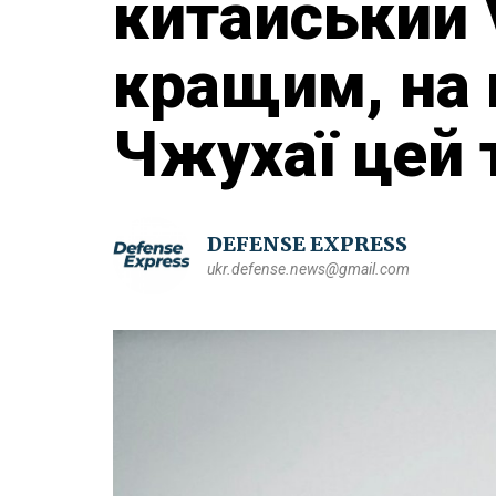
китайський 
кращим, на 
Чжухаї цей 
DEFENSE EXPRESS
ukr.defense.news@gmail.com