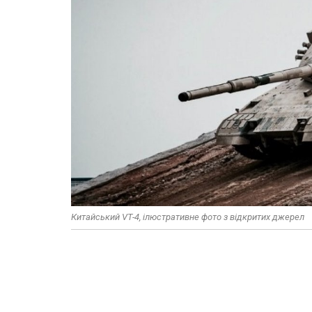
Китайський VT-4, ілюстративне фото з відкритих джерел