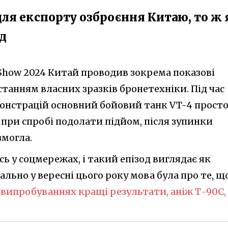
для експорту озброєння Китаю, то ж 
д
 Show 2024 Китай проводив зокрема показові
станням власних зразків бронетехніки. Під час
емонстрацій основний бойовий танк VT-4 прост
 при спробі подолати підйом, після зупинки
змогла.
сь у соцмережах, і такий епізод виглядає як
ально у вересні цього року мова була про те, щ
випробуваннях кращі результати, аніж Т-90С, 