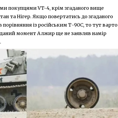
ми покупцями VT-4, крім згаданого вище
тан та Нігер. Якщо повертатись до згаданого
в порівняння із російським Т-90С, то тут варто
а даний момент Алжир ще не заявляв намір
.