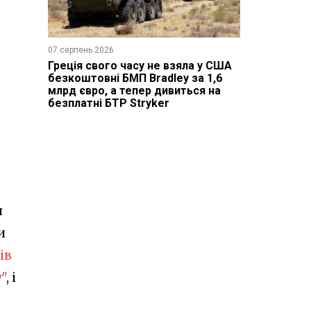
07 серпень 2026
Греція свого часу не взяла у США
безкоштовні БМП Bradley за 1,6
млрд євро, а тепер дивиться на
безплатні БТР Stryker
я
и
ів
"
, і