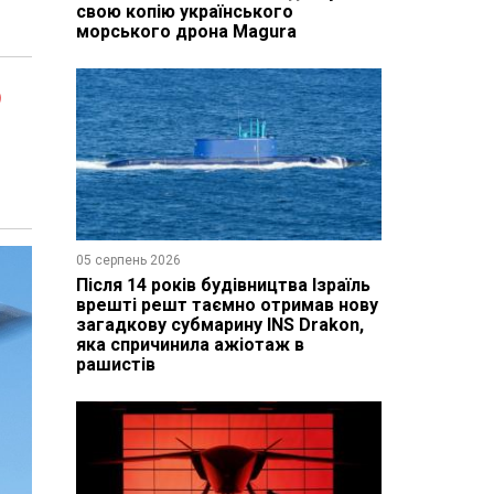
свою копію українського
морського дрона Magura
о
05 серпень 2026
Після 14 років будівництва Ізраїль
врешті решт таємно отримав нову
загадкову субмарину INS Drakon,
яка спричинила ажіотаж в
рашистів