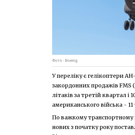
Фото - Boeing
У переліку є гелікоптери AH-
закордонних продажів FMS (For
літаків за третій квартал і 
американського війська - 11 
По важкому транспортному г
нових з початку року поставл