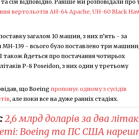
та сім відповідно. Раніше ми розповідали про т
ння вертольотів AH-64 Apache, UH-60 Black Ha
оставку загалом 10 машин, з них п’ять - за
 MH-139 - всього було поставлено три машини,
. І також йдеться про постачання чотирьох
таків P-8 Poseidon, з них один у третьому
овідав, що Boeing
пропонує одному з сусідів
тів
, але поки все на дуже ранніх стадіях.
:
2,6 млрд доларів за два літак
реті: Boeing та ПС США нареш