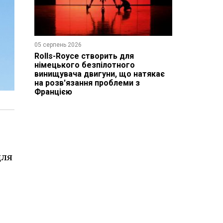
05 серпень 2026
Rolls-Royce створить для
німецького безпілотного
винищувача двигуни, що натякає
на розв'язання проблеми з
Францією
для