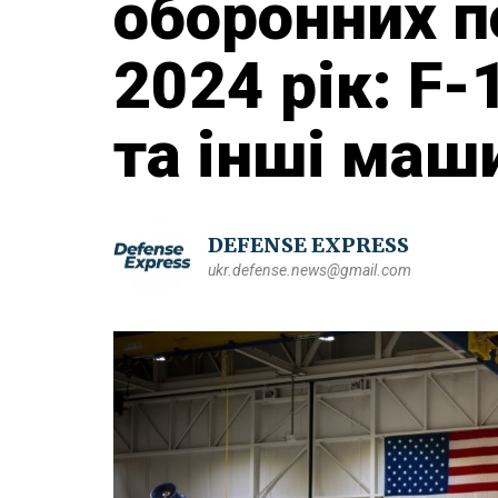
оборонних п
2024 рік: F-
та інші маш
DEFENSE EXPRESS
ukr.defense.news@gmail.com