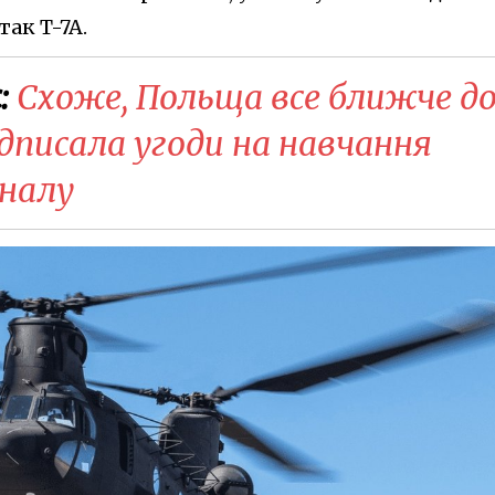
ак T-7A.
:
Схоже, Польща все ближче д
ідписала угоди на навчання
оналу