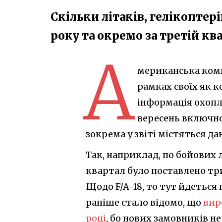
Скільки літаків, гелікоптер
року та окремо за третій кв
А
мериканська комп
рамках своїх як к
інформація охопл
вересень включно)
зокрема у звіті містяться да
Так, наприклад, по бойових 
квартал було поставлено три 
Щодо F/A-18, то тут йдеться 
раніше стало відомо, що
вир
році
, бо нових замовників не