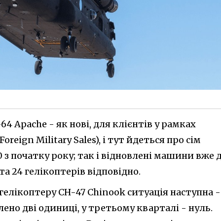
64 Apache - як нові, для клієнтів у рамках
eign Military Sales), і тут йдеться про сім
10 з початку року; так і відновлені машини вже 
та 24 гелікоптерів відповідно.
елікоптеру CH-47 Chinook ситуація наступна -
ено дві одиниці, у третьому кварталі - нуль.