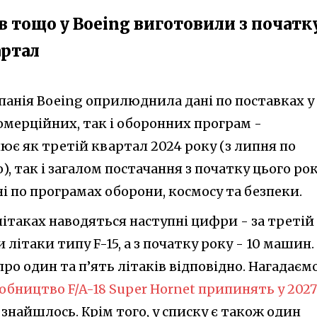
ів тощо у Boeing виготовили з початк
артал
анія Boeing оприлюднила дані по поставках у
омерційних, так і оборонних програм -
ює як третій квартал 2024 року (з липня по
, так і загалом постачання з початку цього рок
ні по програмах оборони, космосу та безпеки.
літаках наводяться наступні цифри - за третій
літаки типу F-15, а з початку року - 10 машин.
про один та п’ять літаків відповідно. Нагадаємо
обництво F/A-18 Super Hornet припинять у 2027
 знайшлось. Крім того, у списку є також один