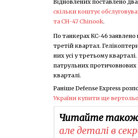
Відновлених поставлено два 
скільки коштує обслуговува
та CH-47 Chinook
.
По танкерах KC-46 заявлено п
третій квартал. Гелікоптери
них усі у третьому кварталі
патрульних протичовнових лі
кварталі.
Раніше Defense Express розп
України купити ще вертольо
Читайте також
але деталі в сек