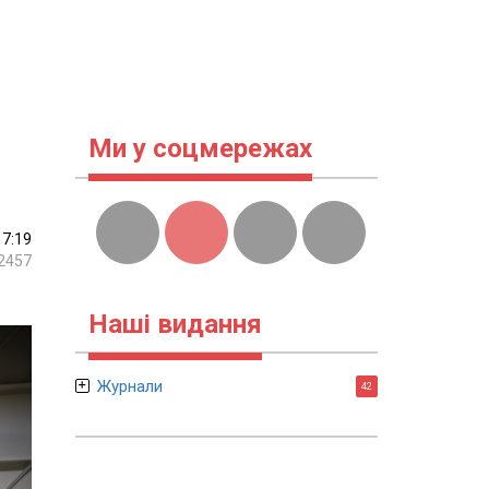
Ми у соцмережах
17:19
2457
Наші видання
Журнали
42