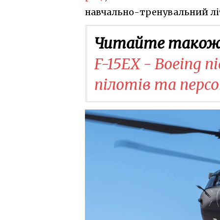
навчально-тренувальний літ
Читайте також
F-15EX - Boeing п
пілотів та перс