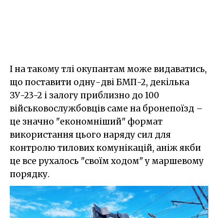
І на такому тлі окупантам може видаватись,
що поставити одну-дві БМП-2, декілька
ЗУ-23-2 і залогу приблизно до 100
військовослужбовців саме на бронепоїзд –
це значно "економніший" формат
використання цього наряду сил для
контролю тилових комунікацій, аніж якби
це все рухалось "своїм ходом" у маршевому
порядку.