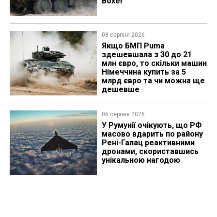
Boxer
08 серпня 2026
Якщо БМП Puma
здешевшала з 30 до 21
млн євро, то скільки машин
Німеччина купить за 5
млрд євро та чи можна ще
дешевше
06 серпня 2026
У Румунії очікують, що РФ
масово вдарить по району
Рені-Галац реактивними
дронами, скориставшись
унікальною нагодою