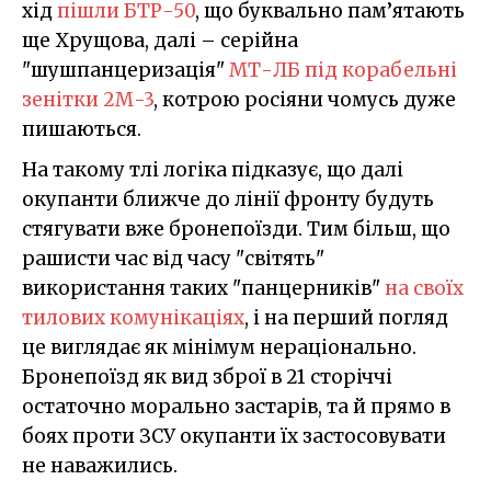
хід
пішли БТР-50
, що буквально пам’ятають
ще Хрущова, далі – серійна
"шушпанцеризація"
МТ-ЛБ під корабельні
зенітки 2М-3
, котрою росіяни чомусь дуже
пишаються.
На такому тлі логіка підказує, що далі
окупанти ближче до лінії фронту будуть
стягувати вже бронепоїзди. Тим більш, що
рашисти час від часу "світять"
використання таких "панцерників"
на своїх
тилових комунікаціях
, і на перший погляд
це виглядає як мінімум нераціонально.
Бронепоїзд як вид зброї в 21 сторіччі
остаточно морально застарів, та й прямо в
боях проти ЗСУ окупанти їх застосовувати
не наважились.