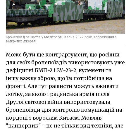
Бронепоїзд рашистів у Мелітополі, весна 2022 року, зображення з
відкритих джерел
Може бути ще контраргумент, що росіяни
для своїх бронепоїздів використовують уже
дефіцитні БМП-2 і ЗУ-23-2, кулемети та
іншу важку зброю, що їм потрібніша на
фронті. Але тут рашисти можуть вживати
логіку, за якою і радянська армія після
Другої світової війни використовувала
бронепоїзди для контролю комунікацій на
кордоні з ворожим Китаєм. Мовляв,
"панцерник" - це не тільки вид техніки, але