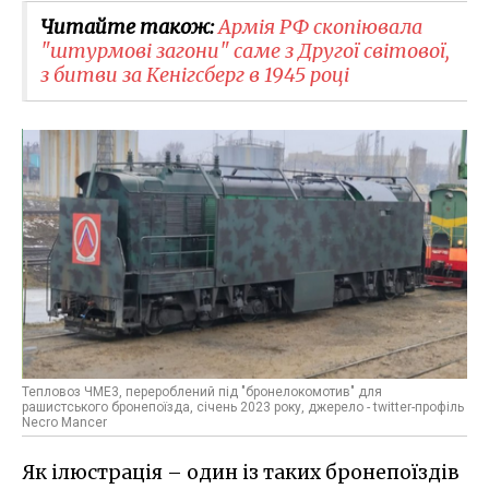
Читайте також:
Армія РФ скопіювала
"штурмові загони" саме з Другої світової,
з битви за Кенігсберг в 1945 році
Тепловоз ЧМЕ3, перероблений під "бронелокомотив" для
рашистського бронепоїзда, січень 2023 року, джерело - twitter-профіль
Necro Mancer
Як ілюстрація – один із таких бронепоїздів