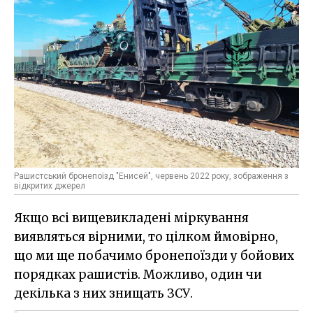
Рашистський бронепоїзд "Енисей", червень 2022 року, зображення з
відкритих джерел
Якщо всі вищевикладені міркування
виявляться вірними, то цілком ймовірно,
що ми ще побачимо бронепоїзди у бойових
порядках рашистів. Можливо, один чи
декілька з них знищать ЗСУ.