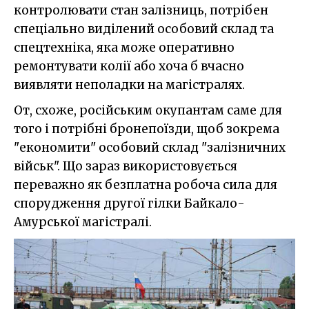
контролювати стан залізниць, потрібен
спеціально виділений особовий склад та
спецтехніка, яка може оперативно
ремонтувати колії або хоча б вчасно
виявляти неполадки на магістралях.
От, схоже, російським окупантам саме для
того і потрібні бронепоїзди, щоб зокрема
"економити" особовий склад "залізничних
військ". Що зараз використовується
переважно як безплатна робоча сила для
спорудження другої гілки Байкало-
Амурської магістралі.