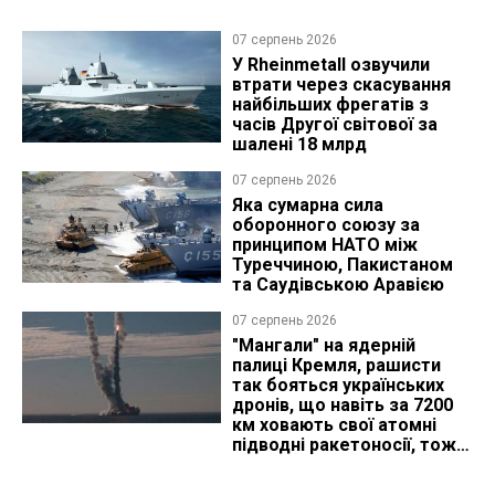
07 серпень 2026
У Rheinmetall озвучили
втрати через скасування
найбільших фрегатів з
часів Другої світової за
шалені 18 млрд
07 серпень 2026
Яка сумарна сила
оборонного союзу за
принципом НАТО між
Туреччиною, Пакистаном
та Саудівською Аравією
07 серпень 2026
"Мангали" на ядерній
палиці Кремля, рашисти
так бояться українських
дронів, що навіть за 7200
км ховають свої атомні
підводні ракетоносії, тож
що видно з космосу