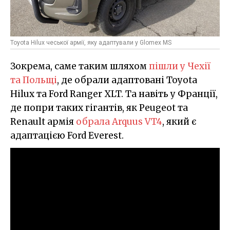
Toyota Hilux чеської армії, яку адаптували у Glomex MS
Зокрема, саме таким шляхом
пішли у Чехії
та Польщі
, де обрали адаптовані Toyota
Hilux та Ford Ranger XLT. Та навіть у Франції,
де попри таких гігантів, як Peugeot та
Renault армія
обрала Arquus VT4
, який є
адаптацією Ford Everest.