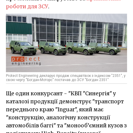
роботи для ЗСУ
.
Protect Engineering декларує продаж спецавтівок з індексом "2351", у
свою чергу "Богдан-Моторс" постачав до ЗСУ "Богдан 2351"
Ще один конкурсант - "КВП "Синергія" у
каталозі продукції демонструє "транспорт
переднього краю "Inguar", який має
"конструкцію, аналогічну конструкції
автомобілів баггі" та "монооб’ємний кузов з