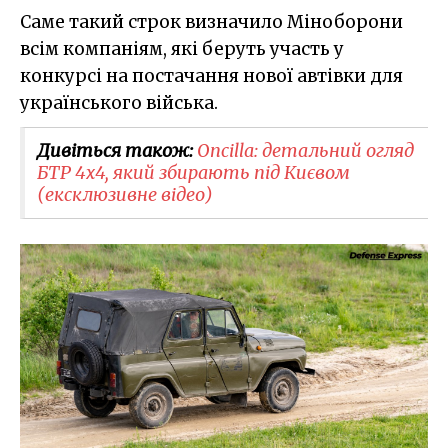
Саме такий строк визначило Міноборони
всім компаніям, які беруть участь у
конкурсі на постачання нової автівки для
українського війська.
Дивіться також:
Oncilla: детальний огляд
БТР 4х4, який збирають під Києвом
(ексклюзивне відео)