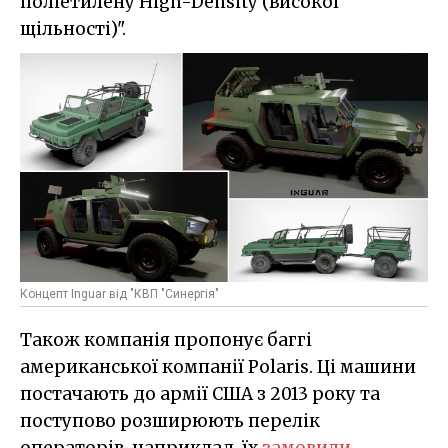
поліетилену High-Density (високої
щільності)".
Концепт Inguar від "КВП "Синергія"
Також компанія пропонує баггі
американської компанії Polaris. Ці машини
постачають до армії США з 2013 року та
поступово розширюють перелік