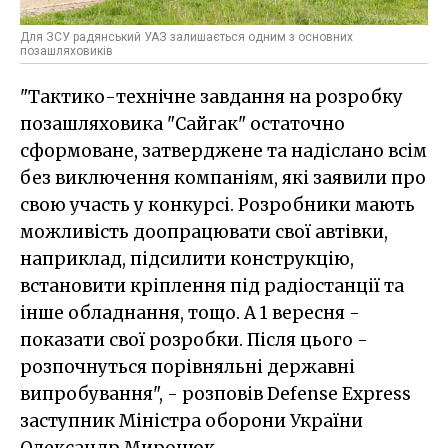
Для ЗСУ радянський УАЗ залишається одним з основних
позашляховиків
"Тактико-технічне завдання на розробку
позашляховика "Сайгак" остаточно
сформоване, затверджене та надіслано всім
без виключення компаніям, які заявили про
свою участь у конкурсі. Розробники мають
можливість доопрацювати свої автівки,
наприклад, підсилити конструкцію,
встановити кріплення під радіостанції та
інше обладнання, тощо. А 1 вересня -
показати свої розробки. Після цього -
розпочнуться порівняльні державні
випробування", - розповів Defense Express
заступник Міністра оборони України