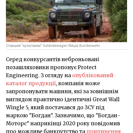
Ставший "культовим" Geländewagen бійців Bundeswehr
Серед конкурсантів неброньовані
позашляховики пропонує Protect
Engineering. З огляду на
опублікований
каталог продукції
, компанія може
запропонувати машини, які за зовнішнім
виглядом практично ідентичні Great Wall
Wingle 5, який постачався до ЗСУ під
маркою "Богдан". Зазначимо, що "Богдан-
Моторс" наприкінці 2020 року повідомив
про можливе банкрутство та
припинення