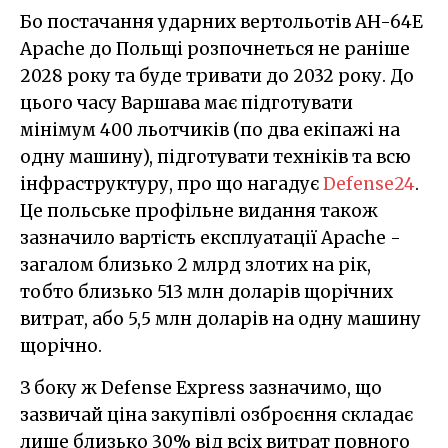
Бо постачання ударних вертольотів AH-64E
Apache до Польщі розпочнеться не раніше
2028 року та буде тривати до 2032 року. До
цього часу Варшава має підготувати
мінімум 400 льотчиків (по два екіпажі на
одну машину), підготувати техніків та всю
інфраструктуру, про що нагадує
Defense24
.
Це польське профільне видання також
зазначило вартість експлуатації Apache -
загалом близько 2 млрд злотих на рік,
тобто близько 513 млн доларів щорічних
витрат, або 5,5 млн доларів на одну машину
щорічно.
З боку ж Defense Express зазначимо, що
зазвичай ціна закупівлі озброєння складає
лише близько 30% від всіх витрат повного