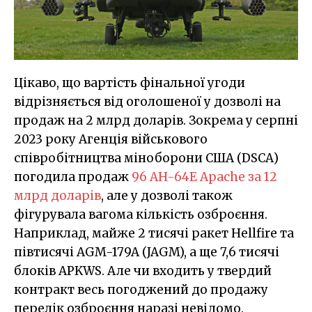
Цікаво, що вартість фінальної угоди
відрізняється від оголошеної у дозволі на
продаж на 2 млрд доларів. Зокрема у серпні
2023 року Агенція військового
співробітництва міноборони США (DSCA)
погодила продаж
96 AH-64E Apache за 12
млрд доларів
, але у дозволі також
фігурувала вагома кількість озброєння.
Наприклад, майже 2 тисячі ракет Hellfire та
півтисячі AGM-179A (JAGM), а ще 7,6 тисячі
блоків APKWS. Але чи входить у твердий
контракт весь погоджений до продажу
перелік озброєння наразі невідомо.