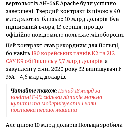
вертольотів AH-64E Apache були успішно
завершені. Твердий контракт із ціною у 40
млрд злотих, близько 10 млрд доларів, був
підписаний вчора, 13 серпня, про що
офіційно повідомило польське міноборони.
Цей контракт став рекордним для Польщі,
бо навіть
180 корейських танків K2 та 212
САУ K9 обійшлись у 5,7 млрд доларів
, а
закуплені у січні 2020 року 32 винищувачі F-
35A - 4,6 млрд доларів.
Читайте також:
Понад 18 млрд за
новітні F-15: скільки літаків можна
купити та модернізувати і коли
поставка першої машини
Але ціною 10 млрд доларів Польща зробила