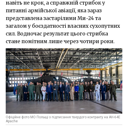
навіть не крок, а справжній стрибок у
питанні армійської авіації, яка зараз
представлена застарілими Ми-24 та
загалом у боєздатності власних сухопутних
сил. Водночас результат цього стрибка
стане помітним лише через чотири роки.
Офіційне фото МО Польщі з підписання твердого контракту на AH-64E
Apache