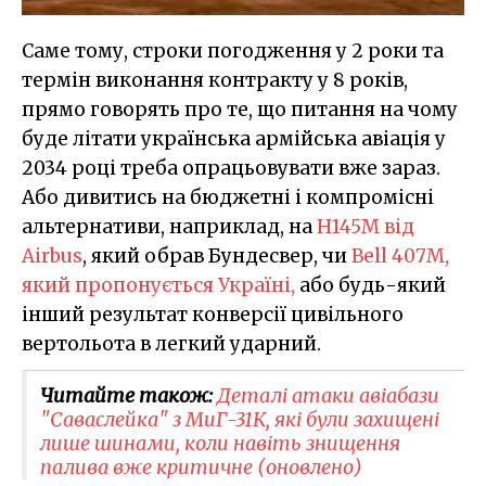
Саме тому, строки погодження у 2 роки та
термін виконання контракту у 8 років,
прямо говорять про те, що питання на чому
буде літати українська армійська авіація у
2034 році треба опрацьовувати вже зараз.
Або дивитись на бюджетні і компромісні
альтернативи, наприклад, на
H145M від
Airbus
, який обрав Бундесвер, чи
Bell 407M,
який пропонується Україні
,
або будь-який
інший результат конверсії цивільного
вертольота в легкий ударний.
Читайте також:
Деталі атаки авіабази
"Саваслейка" з МиГ-31К, які були захищені
лише шинами, коли навіть знищення
палива вже критичне (оновлено)