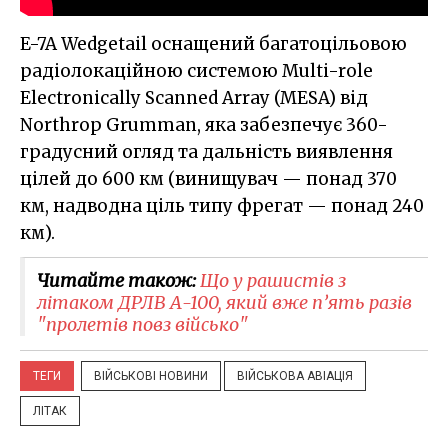
E-7A Wedgetail оснащений багатоцільовою
радіолокаційною системою Multi-role
Electronically Scanned Array (MESA) від
Northrop Grumman, яка забезпечує 360-
градусний огляд та дальність виявлення
цілей до 600 км (винищувач — понад 370
км, надводна ціль типу фрегат — понад 240
км).
Читайте також:
Що у рашистів з
літаком ДРЛВ А-100, який вже п’ять разів
"пролетів повз військо"
ТЕГИ
ВІЙСЬКОВІ НОВИНИ
ВІЙСЬКОВА АВІАЦІЯ
ЛІТАК