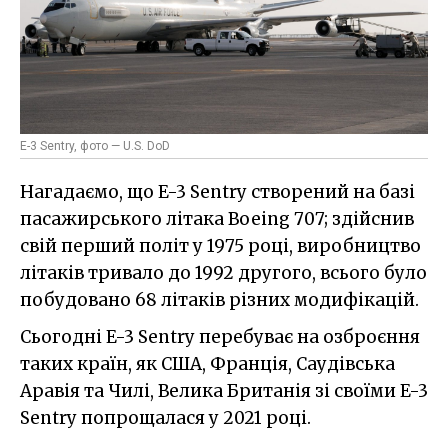
E-3 Sentry, фото — U.S. DoD
Нагадаємо, що E-3 Sentry створений на базі
пасажирського літака Boeing 707; здійснив
свій перший політ у 1975 році, виробництво
літаків тривало до 1992 другого, всього було
побудовано 68 літаків різних модифікацій.
Сьогодні E-3 Sentry перебуває на озброєння
таких країн, як США, Франція, Саудівська
Аравія та Чилі, Велика Британія зі своїми E-3
Sentry попрощалася у 2021 році.