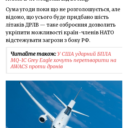
Сума угоди поки що не розголошується, але
відомо, що усього буде придбано шість
літаків ДРЛВ — таке озброєння дозволить
укріпити можливості країн-членів НАТО
відстежувати загрози з боку РФ.
Читайте також:
У США ударний БПЛА
MQ-1C Grey Eagle хочуть перетворити на
AWACS проти дронів