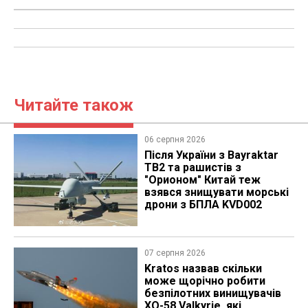
Читайте також
06 серпня 2026
Після України з Bayraktar
TB2 та рашистів з
"Орионом" Китай теж
взявся знищувати морські
дрони з БПЛА KVD002
07 серпня 2026
Kratos назвав скільки
може щорічно робити
безпілотних винищувачів
XQ-58 Valkyrie, які