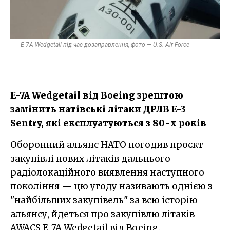
E-7A Wedgetail під час дозаправлення, фото — U.S. Air Force
E-7A Wedgetail від Boeing зрештою
замінить натівські літаки ДРЛВ E-3
Sentry, які експлуатуються з 80-х років
Оборонний альянс НАТО погодив проєкт
закупівлі нових літаків дальнього
радіолокаційного виявлення наступного
покоління — цю угоду називають однією з
"найбільших закупівель" за всю історію
альянсу, йдеться про закупівлю літаків
AWACS E-7A Wedgetail від Boeing.