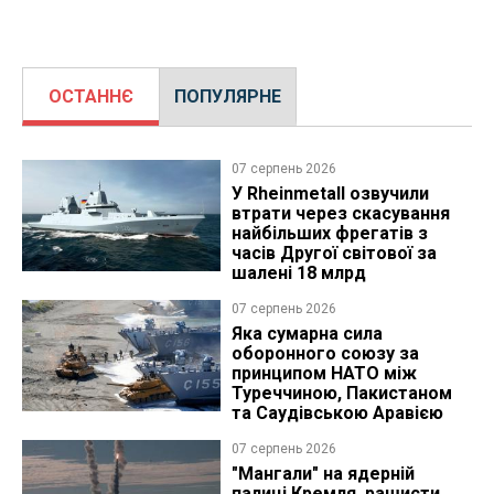
ОСТАННЄ
ПОПУЛЯРНЕ
07 серпень 2026
У Rheinmetall озвучили
втрати через скасування
найбільших фрегатів з
часів Другої світової за
шалені 18 млрд
07 серпень 2026
Яка сумарна сила
оборонного союзу за
принципом НАТО між
Туреччиною, Пакистаном
та Саудівською Аравією
07 серпень 2026
"Мангали" на ядерній
палиці Кремля, рашисти