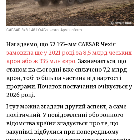
CAESAR 8x8 148-ї ОАБр. Фото: АрміяInform
Нагадаємо, що 52 155-мм CAESAR Чехія
замовила ще у 2021 році за 8,5 млрд чеських
крон або ж 335 млн євро
. Зазначається, що
станом на сьогодні вже сплачено 7,2 млрд
крон, тобто більша частина від вартості
програми. Початок постачання очікується у
2026 році.
І тут можна згадати другий аспект, а саме
політичний. У повідомленні оборонного
відомства країни згадується про те, що
закупівлі відбулися при попередньому