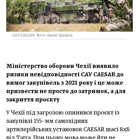
САУ CAESAR. Фото: Nexter Systems
Міністерство оборони Чехії виявило
ризики невідповідності САУ CAESAR до
вимог закупівель з 2021 року і це може
призвести не просто до затримок, а для
закриття проєкту
У Чехії під загрозою опинився проєкт із
закупівлі 155-мм самохідних
артилерійських установок CAESAR шасі 8x8
від Tatra. При цьому мова може йти не