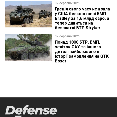
07 серпень 2026
Греція свого часу не взяла
у США безкоштовні БМП
Bradley за 1,6 млрд євро, а
тепер дивиться на
безплатні БТР Stryker
07 серпень 2026
Понад 1800 БТР, БМП,
зеніток САУ та іншого -
деталі найбільшого в
історії замовлення на GTK
Boxer