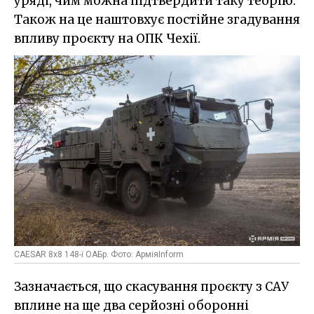
уряді, чим можна підтвердити таку теорію.
Також на це наштовхує постійне згадування
впливу проєкту на ОПК Чехії.
CAESAR 8x8 148-ї ОАБр. Фото: АрміяInform
Зазначається, що скасування проєкту з САУ
вплине на ще два серйозні оборонні