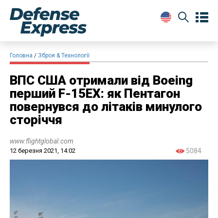
Головна
Зброя & Технології
ВПС США отримали від Boeing
перший F-15EX: як Пентагон
повернувся до літаків минулого
сторіччя
www.flightglobal.com
12 березня 2021, 14:02
5084