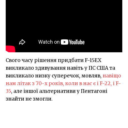
Свого часу рішення придбати F-15EX
викликало здивування навіть у ПС США та
викликало низку суперечок, мовляв,
навіщо
нам літак з 70-х років, коли в нас є і F-22, і F-
35
, але іншої альтернативи у Пентагоні
знайти не змогли.