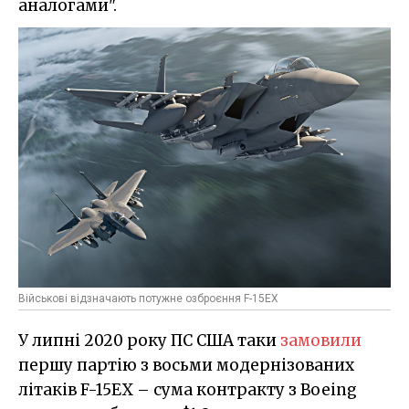
аналогами".
Військові відзначають потужне озброєння F-15EX
У липні 2020 року ПС США таки
замовили
першу партію з восьми модернізованих
літаків F-15EX – сума контракту з Boeing