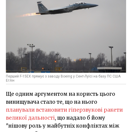
Перший F-15EX прямує з заводу Boeing у Сент-Луїсі на базу ПС США
Еглін
Ще одним аргументом на користь цього
винищувача стало те, що на нього
планували встановити гіперзвукові ракети
великої дальності
, що надало б йому
"нішову роль у майбутніх конфліктах між