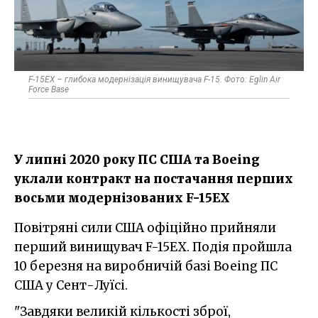
F-15EX – глибока модернізація винищувача F-15. Фото: Eglin Air
Force Base
У липні 2020 року ПС США та Boeing
уклали контракт на постачання перших
восьми модернізованих F-15EX
Повітряні сили США офіційно прийняли
перший винищувач F-15EX. Подія пройшла
10 березня на виробничій базі Boeing ПС
США у Сент-Луїсі.
"Завдяки великій кількості зброї,