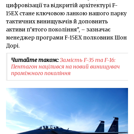
цифровізації та відкритій архітектурі F-
15EX стане ключовою ланкою нашого парку
тактичних винищувачів й доповнить
активи п’ятого покоління", – зазначає
менеджер програми F-15EX полковник Шон
Дорі.
Читайте також:
Замість F-35 та F-16:
Пентагон націлився на новий винищувач
проміжного покоління