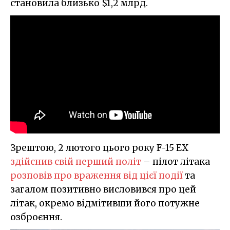
становила близько $1,2 млрд.
Зрештою, 2 лютого цього року F-15 EX
здійснив свій перший політ
– пілот літака
розповів про враження від цієї події
та
загалом позитивно висловився про цей
літак, окремо відмітивши його потужне
озброєння.