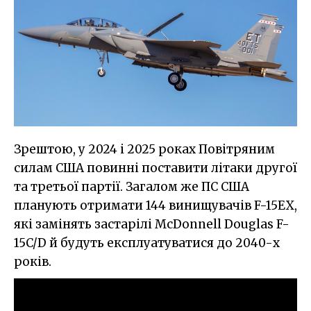
Зрештою, у 2024 і 2025 роках Повітряним
силам США повинні поставити літаки другої
та третьої партії. Загалом же ПС США
планують отримати 144 винищувачів F-15EX,
які замінять застарілі McDonnell Douglas F-
15C/D й будуть експлуатуватися до 2040-х
років.