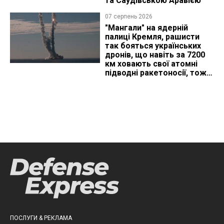
та Саудівською Аравією
07 серпень 2026
"Мангали" на ядерній
палиці Кремля, рашисти
так бояться українських
дронів, що навіть за 7200
км ховають свої атомні
підводні ракетоносії, тож
що видно з космосу
ПОСЛУГИ & РЕКЛАМА