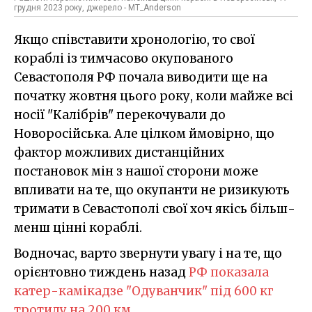
грудня 2023 року, джерело - MT_Anderson
Якщо співставити хронологію, то свої
кораблі із тимчасово окупованого
Севастополя РФ почала виводити ще на
початку жовтня цього року, коли майже всі
носії "Калібрів" перекочували до
Новоросійська. Але цілком ймовірно, що
фактор можливих дистанційних
постановок мін з нашої сторони може
впливати на те, що окупанти не ризикують
тримати в Севастополі свої хоч якісь більш-
менш цінні кораблі.
Водночас, варто звернути увагу і на те, що
орієнтовно тиждень назад
РФ показала
катер-камікадзе "Одуванчик" під 600 кг
тротилу на 200 км.