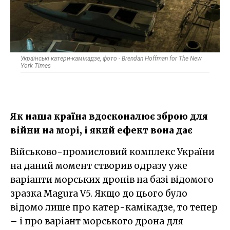
Українські катери-камікадзе, фото - Brendan Hoffman for The New
York Times
Як наша країна вдосконалює зброю для
війни на морі, і який ефект вона дає
Військово-промисловий комплекс України
на даний момент створив одразу уже
варіанти морських дронів на базі відомого
зразка Magura V5. Якщо до цього було
відомо лише про катер-камікадзе, то тепер
– і про варіант морського дрона для