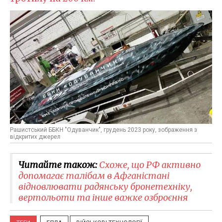
Рашистський ББКН "Одуванчик", грудень 2023 року, зображення з
відкритих джерел
Читайте також:
Схоже, що РФ активно
допомагає талібам в Афганістані
відновлювати радянську бронетехніку,
вертольоти та інше важке озброєння