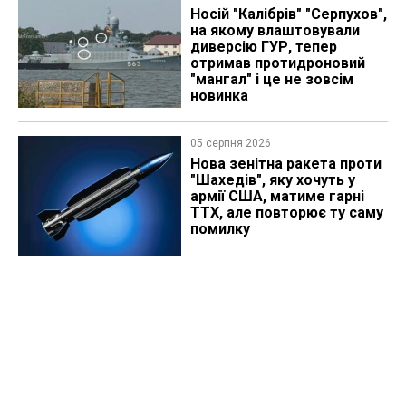
Носій "Калібрів" "Серпухов",
на якому влаштовували
диверсію ГУР, тепер
отримав протидроновий
"мангал" і це не зовсім
новинка
05 серпня 2026
Нова зенітна ракета проти
"Шахедів", яку хочуть у
армії США, матиме гарні
ТТХ, але повторює ту саму
помилку