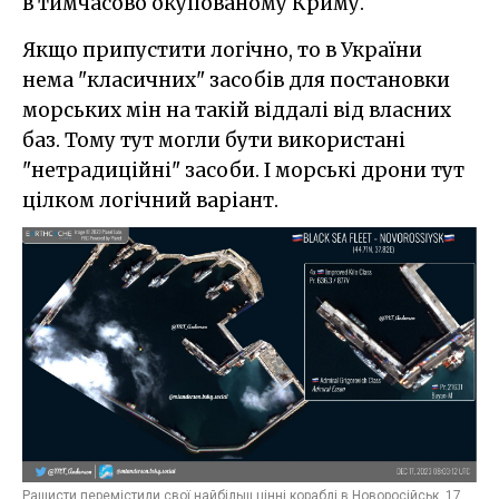
в тимчасово окупованому Криму.
Якщо припустити логічно, то в України
нема "класичних" засобів для постановки
морських мін на такій віддалі від власних
баз. Тому тут могли бути використані
"нетрадиційні" засоби. І морські дрони тут
цілком логічний варіант.
Рашисти перемістили свої найбільш цінні кораблі в Новоросійськ, 17