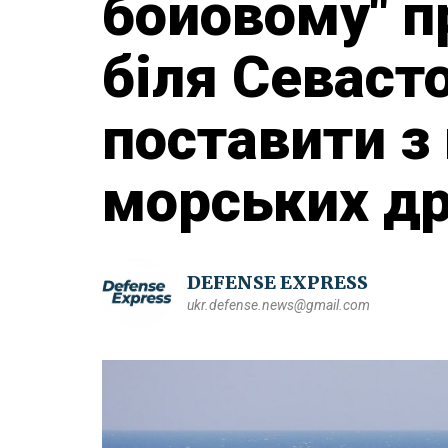
бойовому" п
біля Севасто
поставити з
морських др
DEFENSE EXPRESS
ukr.defense.news@gmail.com