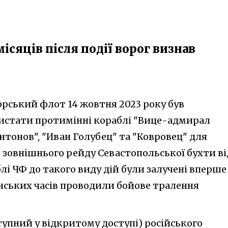
місяців після події ворог визнав
рський флот 14 жовтня 2023 року був
стати протимінні кораблі "Вице-адмирал
нтонов", "Иван Голубец" та "Ковровец" для
 зовнішнього рейду Севастопольської бухти ві
лі ЧФ до такого виду дій були залучені вперше
дянських часів проводили бойове тралення
тупний у відкритому доступі) російського