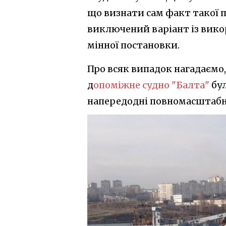
що визнати сам факт такої п
виключений варіант із вико
мінної постановки.
Про всяк випадок нагадаємо, 
д
опоміжне судно "Балта"
бул
напередодні повномасштабн