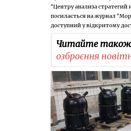
"Центру анализа стратегий и
посилається на журнал "Мо
доступний у відкритому дост
Читайте також
озброєння новіт