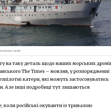
воєнних часів
гу на таку деталь щодо наших морських дронів
итанського The Times – мовляв, у розпорядженні
езпілотні катери, які можуть застосовуватись
н. Але інші подробиці тут лишаються
, коли російські окупанти із тривалою