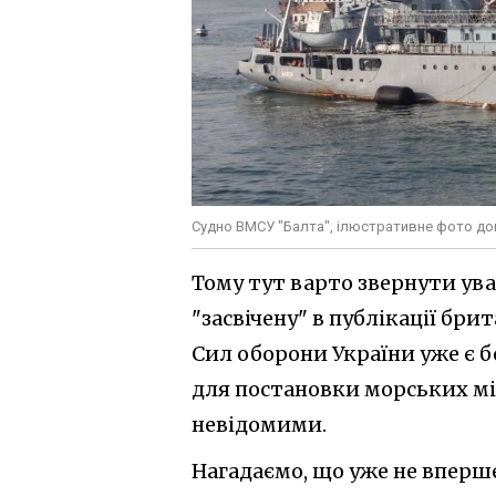
Судно ВМСУ "Балта", ілюстративне фото до
Тому тут варто звернути ува
"засвічену" в публікації бр
Сил оборони України уже є б
для постановки морських мі
невідомими.
Нагадаємо, що уже не вперше