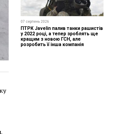
07 серпень 2026
ПТРК Javelin палив танки рашистів
у 2022 році, а тепер зроблять ще
кращим з новою ГСН, але
розробить її інша компанія
ку
,