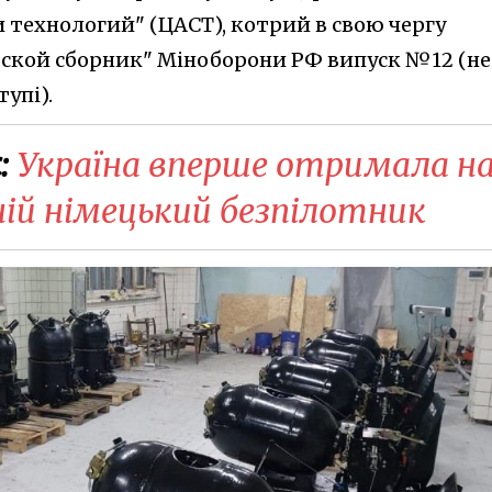
 технологий" (ЦАСТ), котрий в свою чергу
рской сборник" Міноборони РФ випуск №12 (не
упі).
:
Україна вперше отримала н
ній німецький безпілотник