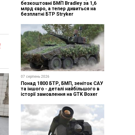
безкоштовні БМП Bradley за 1,6
млрд євро, а тепер дивиться на
безплатні БТР Stryker
а
07 серпень 2026
Понад 1800 БТР, БМП, зеніток САУ
та іншого - деталі найбільшого в
історії замовлення на GTK Boxer