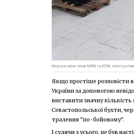
Морські міни типів МЯМ та КПМ, ілюстрати
Якщо простіше розповісти в
України за допомогою невідо
виставити значну кількість
Севастопольської бухти, че
тралення "по-бойовому".
І судячи з усього, це був на