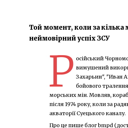
Той момент, коли за кілька 
неймовірний успіх ЗСУ
Р
осійський Чорномо
вимушений викори
Захарьин", "Иван А
бойового тралення
морських мін. Мовляв, кораб
після 1974 року, коли за ра
акваторії Суецького каналу.
Про це пише блог bmpd (дос