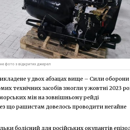
вне фото з відкритих джерел
икладене у двох абзацах вище – Сили оборони
мих технічних засобів змогли у жовтні 2023 ро
 морських мін на зовнішньому рейді
рез що рашистам довелось проводити негайне
стільки болісний для російських окупантів епізод