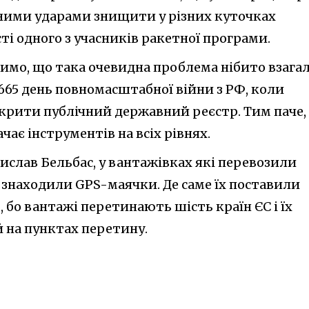
йними ударами знищити у різних куточках
і одного з учасників ракетної програми.
ачимо, що така очевидна проблема нібито взагал
 665 день повномасштабної війни з РФ, коли
дкрити публічний державний реєстр. Тим паче,
ачає інструментів на всіх рівнях.
ислав Бельбас, у вантажівках які перевозили
знаходили GPS-маячки. Де саме їх поставили
 бо вантажі перетинають шість країн ЄС і їх
 на пунктах перетину.