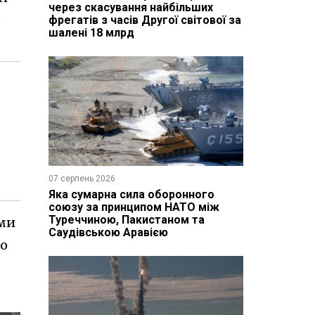
через скасування найбільших
р
фрегатів з часів Другої світової за
шалені 18 млрд
07 серпень 2026
Яка сумарна сила оборонного
союзу за принципом НАТО між
Туреччиною, Пакистаном та
ами
Саудівською Аравією
го