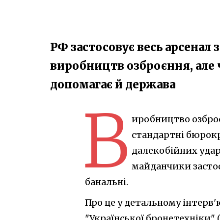
РФ застосовує весь арсенал 
виробництв озброєння, але 
допомагає й держава
В
иробництво озброєн
стандартні бюрокр
далекобійних удар
майданчики застос
банальні.
Про це у детальному інтерв'
"Української бронетехніки" 