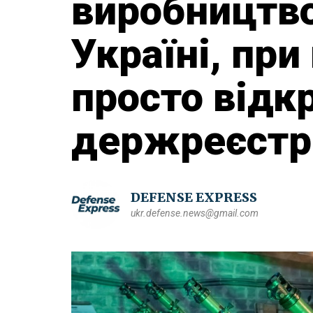
виробництво
Україні, пр
просто відк
держреєстр
DEFENSE EXPRESS
ukr.defense.news@gmail.com