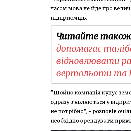
часом мова не йде про величе
підприємців.
Читайте також
допомагає таліб
відновлювати ра
вертольоти та і
"Щойно компанія купує земе
одразу з’являються у відкри
не потрібно", - розповів очі
необхідно орендувати прим