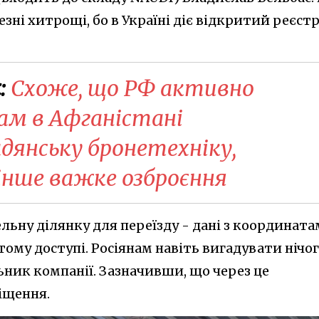
зні хитрощі, бо в Україні діє відкритий реєст
:
Схоже, що РФ активно
ам в Афганістані
дянську бронетехніку,
нше важке озброєння
льну ділянку для переїзду - дані з координат
тому доступі. Росіянам навіть вигадувати нічо
льник компанії. Зазначивши, що через це
іщення.