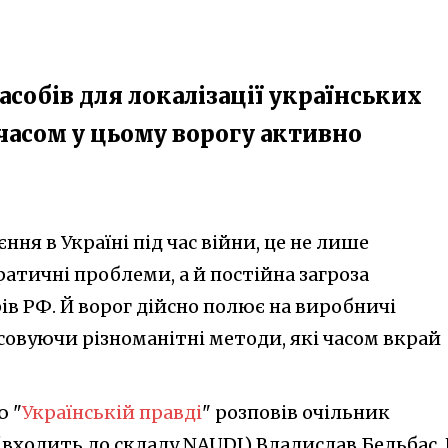
засобів для локалізації українських
часом у цьому ворогу активно
ня в Україні під час війни, це не лише
атичні проблеми, а й постійна загроза
ів РФ. Й ворог дійсно полює на виробничі
овуючи різноманітні методи, які часом вкрай
ю "
Українській правді
" розповів очільник
(входить до складу NAUDI) Владислав Бельбас.