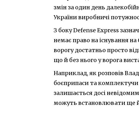
змін за один день далекобі
України виробничі потужност
З боку Defense Express зазн
немає право на існування на
ворогу достатньо просто ві
що й без нього у ворога вист
Наприклад, як розповів Влад
боєприпаси та комплектучи 
залишається досі невідомим,
можуть встановлювати ще й