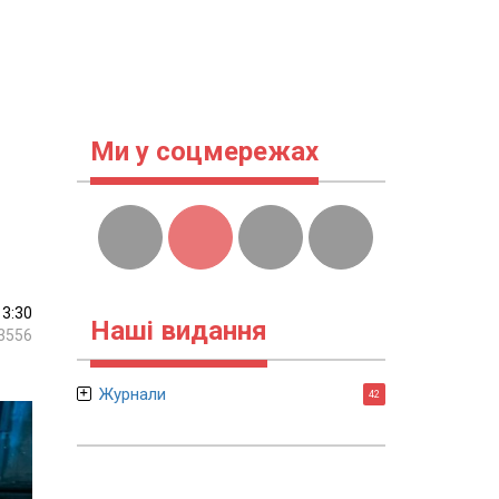
Ми у соцмережах
13:30
Наші видання
3556
Журнали
42