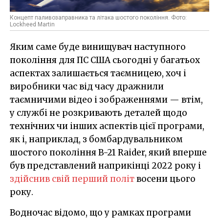
Концепт паливозаправника та літака шостого покоління. Фото:
Lockheed Martin
Яким саме буде винищувач наступного
покоління для ПС США сьогодні у багатьох
аспектах залишається таємницею, хоч і
виробники час від часу дражнили
таємничими відео і зображеннями — втім,
у службі не розкривають деталей щодо
технічних чи інших аспектів цієї програми,
як і, наприклад, з бомбардувальником
шостого покоління B-21 Raider, який вперше
був представлений наприкінці 2022 року і
здійснив свій перший політ
восени цього
року.
Водночас відомо, що у рамках програми