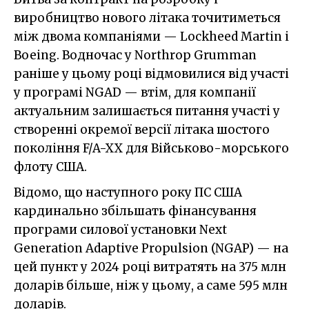
виробництво нового літака точитиметься
між двома компаніями — Lockheed Martin і
Boeing. Водночас у Northrop Grumman
раніше у цьому році відмовилися від участі
у програмі NGAD — втім, для компанії
актуальним залишається питання участі у
створенні окремої версії літака шостого
покоління F/A-XX для Військово-морського
флоту США.
Відомо, що наступного року ПС США
кардинально збільшать фінансування
програми силової установки Next
Generation Adaptive Propulsion (NGAP) — на
цей пункт у 2024 році витратять на 375 млн
доларів більше, ніж у цьому, а саме 595 млн
доларів.