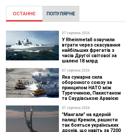
ОСТАННЄ
ПОПУЛЯРНЕ
07 серпень 2026
У Rheinmetall озвучили
втрати через скасування
найбільших фрегатів з
часів Другої світової за
шалені 18 млрд
07 серпень 2026
Яка сумарна сила
оборонного союзу за
принципом НАТО між
Туреччиною, Пакистаном
та Саудівською Аравією
07 серпень 2026
"Мангали" на ядерній
палиці Кремля, рашисти
так бояться українських
дронів, що навіть за 7200