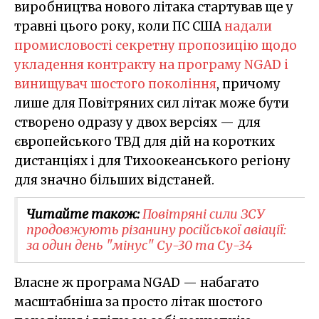
виробництва нового літака стартував ще у
травні цього року, коли ПС США
надали
промисловості секретну пропозицію щодо
укладення контракту на програму NGAD і
винищувач шостого покоління
, причому
лише для Повітряних сил літак може бути
створено одразу у двох версіях — для
європейського ТВД для дій на коротких
дистанціях і для Тихоокеанського регіону
для значно більших відстаней.
Читайте також:
Повітряні сили ЗСУ
продовжують різанину російської авіації:
за один день "мінус" Су-30 та Су-34
Власне ж програма NGAD — набагато
масштабніша за просто літак шостого