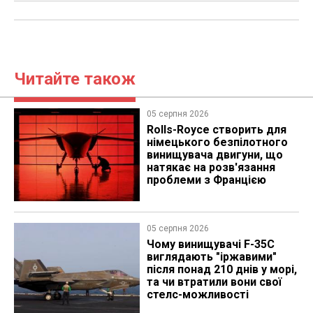
Читайте також
05 серпня 2026
Rolls-Royce створить для
німецького безпілотного
винищувача двигуни, що
натякає на розв'язання
проблеми з Францією
05 серпня 2026
Чому винищувачі F-35C
виглядають "іржавими"
після понад 210 днів у морі,
та чи втратили вони свої
стелс-можливості