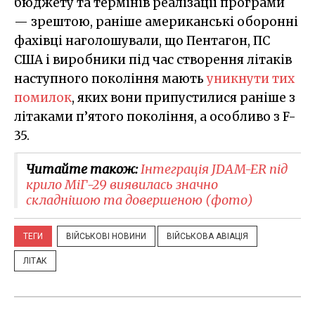
бюджету та термінів реалізації програми
— зрештою, раніше американські оборонні
фахівці наголошували, що Пентагон, ПС
США і виробники під час створення літаків
наступного покоління мають
уникнути тих
помилок
, яких вони припустилися раніше з
літаками п’ятого покоління, а особливо з F-
35.
Читайте також:
Інтеграція JDAM-ER під
крило МіГ-29 виявилась значно
складнішою та довершеною (фото)
ТЕГИ
ВІЙСЬКОВІ НОВИНИ
ВІЙСЬКОВА АВІАЦІЯ
ЛІТАК