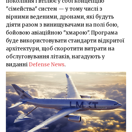
покоління і втілює у собі концепцію
"сімейства" систем — у тому числі з
вірними веденими, дронами, які будуть
діяти разом з винищувачами на полі бою,
бойовою авіаційною "хмарою". Програма
буде використовувати стандарти відкритої
архітектури, щоб скоротити витрати на
обслуговування літаків, нагадують у
виданні
Defense News
.