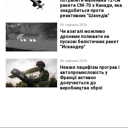
потрапити маленька 72-см
ракета CM-70 з Канади, яка
знадобиться проти
реактивних "Шахедів"
06 серпень 2026
Чи взагалі можливо
дронами полювати на
пускові балістичних ракет
"Искандер"
06 серпень 2026
Невже пацифізм програв і
автопромисловість у
Франції активно
долучається до
виробництва зброї