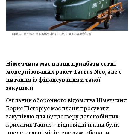
Крилата ракета Taurus, фото - MBDA Deutschland
Німеччина має плани придбати сотні
модернізованих ракет Taurus Neo, але є
питання із фінансуванням такої
закупівлі
Очільник оборонного відомства Німеччини
Борис Пісторіус має плани просувати
закупівлю для Бундесверу далекобійних
крилатих Taurus - відповідні плани були
представлені міністерством оборони