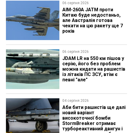
06 серпня 2026
AIM-260A JATM проти
Китаю буде недостаньо,
але Австралія готова
чекати на цю ракету ще 7
років
06 серпня 2026
JDAM LR на 550 км пішов у
серію, його без проблем
можна кидати на рашистів
із літаків ПС ЗСУ, втім є
певні "але"
04 серпня 2026
Аби бити рашистів ще далі
новий варіант
високоточної бомби
StormBreaker отримає
турбореактивний двигун і