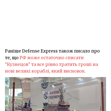
Раніше Defense Express також писало про
те, що
РФ може остаточно списати
"Кузнецов" та все рівно тратить гроші на
нові великі кораблі, який висновок.