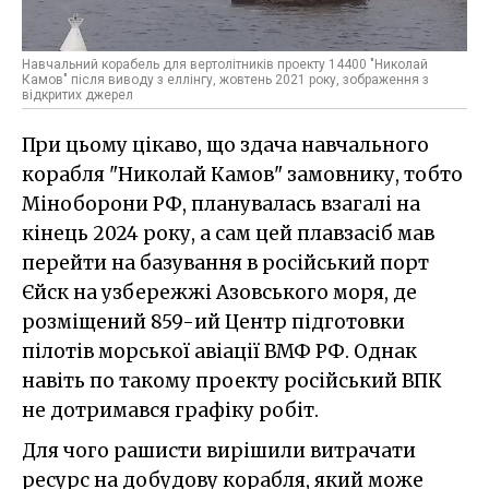
Навчальний корабель для вертолітників проекту 14400 "Николай
Камов" після виводу з еллінгу, жовтень 2021 року, зображення з
відкритих джерел
При цьому цікаво, що здача навчального
корабля "Николай Камов" замовнику, тобто
Міноборони РФ, планувалась взагалі на
кінець 2024 року, а сам цей плавзасіб мав
перейти на базування в російський порт
Єйск на узбережжі Азовського моря, де
розміщений 859-ий Центр підготовки
пілотів морської авіації ВМФ РФ. Однак
навіть по такому проекту російський ВПК
не дотримався графіку робіт.
Для чого рашисти вирішили витрачати
ресурс на добудову корабля, який може