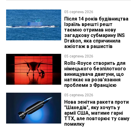
05 серпень 2026
Після 14 років будівництва
Ізраїль врешті решт
таємно отримав нову
загадкову субмарину INS
Drakon, яка спричинила
ажіотаж в рашистів
05 серпень 2026
Rolls-Royce створить для
німецького безпілотного
винищувача двигуни, що
натякає на розв'язання
проблеми з Францією
05 серпень 2026
Нова зенітна ракета проти
"Шахедів", яку хочуть у
армії США, матиме гарні
ТТХ, але повторює ту саму
помилку