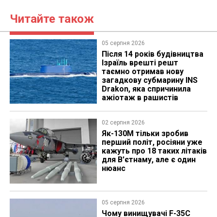
Читайте також
05 серпня 2026
Після 14 років будівництва
Ізраїль врешті решт
таємно отримав нову
загадкову субмарину INS
Drakon, яка спричинила
ажіотаж в рашистів
02 серпня 2026
Як-130М тільки зробив
перший політ, росіяни уже
кажуть про 18 таких літаків
для В'єтнаму, але є один
нюанс
05 серпня 2026
Чому винищувачі F-35C