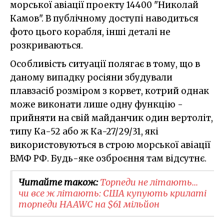
морської авіації проекту 14400 "Николай
Камов". В публічному доступі наводиться
фото цього корабля, інші деталі не
розкриваються.
Особливість ситуації полягає в тому, що в
даному випадку росіяни збудували
плавзасіб розміром з корвет, котрий однак
може виконати лише одну функцію -
прийняти на свій майданчик один вертоліт,
типу Ка-52 або ж Ка-27/29/31, які
використовуються в строю морської авіації
ВМФ РФ. Будь-яке озброєння там відсутнє.
Читайте також:
Торпеди не літають...
чи все ж літають: США купують крилаті
торпеди HAAWC на $61 мільйон