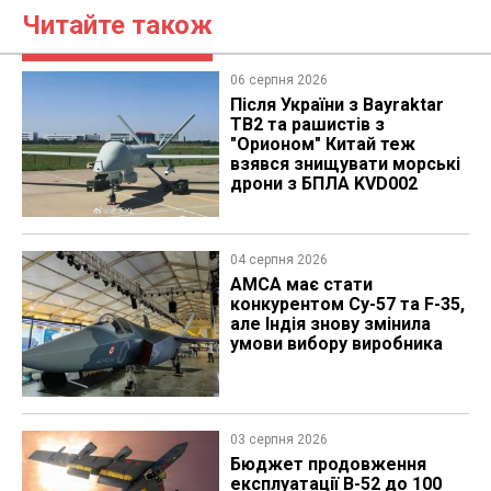
Читайте також
06 серпня 2026
Після України з Bayraktar
TB2 та рашистів з
"Орионом" Китай теж
взявся знищувати морські
дрони з БПЛА KVD002
04 серпня 2026
AMCA має стати
конкурентом Су-57 та F-35,
але Індія знову змінила
умови вибору виробника
03 серпня 2026
Бюджет продовження
експлуатації B-52 до 100