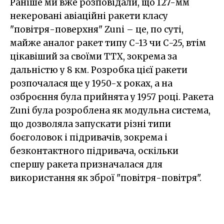
Раніше ми вже розповідали, що 127-мм
некеровані авіаційні ракети класу
"повітря-поверхня" Zuni – це, по суті,
майже аналог ракет типу С-13 чи С-25, втім
цікавіший за своїми ТТХ, зокрема за
дальністю у 8 км. Розробка цієї ракети
розпочалася ще у 1950-х роках, а на
озброєння була прийнята у 1957 році. Ракета
Zuni була розроблена як модульна система,
що дозволяла запускати різні типи
боєголовок і підривачів, зокрема і
безконтактного підривача, оскільки
спершу ракета призначалася для
використання як зброї "повітря-повітря".