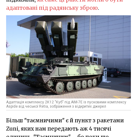
адаптовані під радянську зброю
.
Адаптація комплексу 2К12 "Куб" під AIM-7E із пусковими комплексу
Aspide від чеської Retia, зображення з відкритих джерел
Більш "таємничими" є й пункт з ракетами
Zuni, яких нам передають аж 4 тисячі