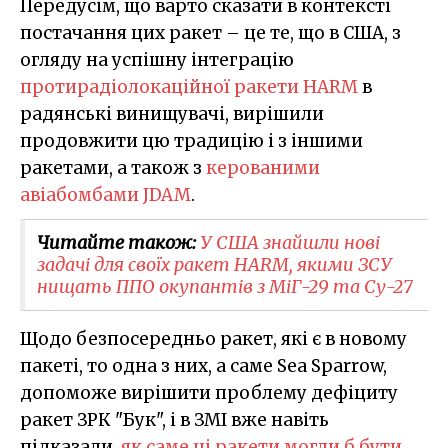
Передусім, що варто сказати в контексті
постачання цих ракет – це те, що в США, з
огляду на успішну інтеграцію
протирадіолокаційної ракети HARM
в
радянські винищувачі, вирішили
продовжити цю традицію і з іншими
ракетами, а також з
керованими
авіабомбами JDAM
.
Читайте також:
У США знайшли нові
задачі для своїх ракет HARM, якими ЗСУ
нищать ППО окупантів з МіГ-29 та Су-27
Щодо безпосередньо ракет, які є в новому
пакеті, то одна з них, а саме Sea Sparrow,
допоможе вирішити проблему дефіциту
ракет ЗРК "Бук", і в ЗМІ вже навіть
підказали,
як саме ці ракети могли б бути