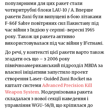
популярними для цих ракет стали
чотиритрубні блоки LAU-10 / A. Вперше
ракети Zuni були випущені в бою літаками
F-86F Sabre повітряних сил Пакистану під
час війни з Індією у серпні-вересні 1965
року. Також ця ракета активно
використовувалася під час війни у В’єтнамі.
До речі, у контексті цієї ракети варто також
згадати ось що – з 2006 року
північноамериканський підрозділ MBDA за
власної ініціативи запустило проект
створення Laser-Guided Zuni Rocket на
кшталт системи
Advanced Precision Kill
Weapon System
. Модернізована ракета
складалася з нової секції наведення і
управління WGU-58/B, що кріпилася до