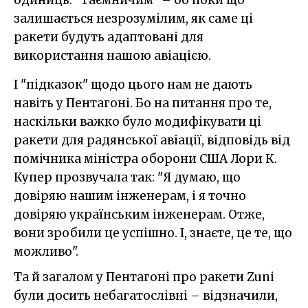
одиниць. "Таємничим" – бо поки що
залишається незрозумілим, як саме ці
ракети будуть адаптовані для
використання нашою авіацією.
І "підказок" щодо цього нам не дають
навіть у Пентагоні. Бо на питання про те,
наскільки важко було модифікувати ці
ракети для радянської авіації, відповідь від
помічника міністра оборони США Лори К.
Купер прозвучала так: "Я думаю, що
довіряю нашим інженерам, і я точно
довіряю українським інженерам. Отже,
вони зробили це успішно. І, знаєте, це те, що
можливо".
Та й загалом у Пентагоні про ракети Zuni
були досить небагатослівні – відзначили,