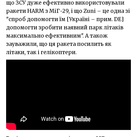
що ЗСУ дуже ефективно використовували
ракети HARM з МіГ-29, і що Zuni – це одна зі
"спроб допомогти їм [Україні – прим. DE]
допомогти зробити наявний парк літаків
максимально ефективним". А також
зауважили, що ця ракета посилить як
літаки, так і гелікоптери.