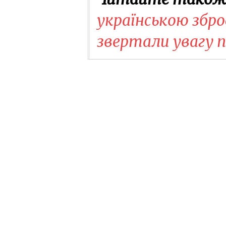
українською збро
звертали увагу п