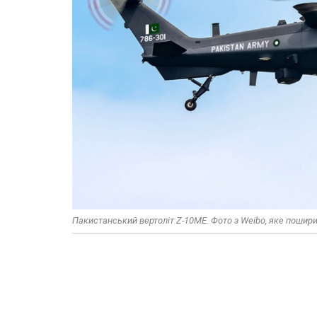
Пакистанський вертоліт Z-10ME. Фото з Weibo, яке пошири