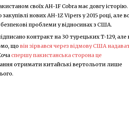
акистаном своїх AH-1F Cobra має довгу історію.
закупівлі нових AH-1Z Vipers у 2015 році, але в
а безпекові проблеми у відносинах з США.
 підписано контракт на 30 турецьких T-129, але 
омо, що
він зірвався через відмову США надава
 Хоча
спершу пакистанська сторона це
ажання отримати китайські вертольоти лише
ього.