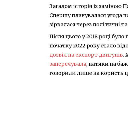
Загалом історія із заміною П
Спершу планувалася угода по 
зірвалася через політичні т
Після цього у 2018 році було
початку 2022 року стало від
дозвіл на експорт двигунів
.
заперечувала
, натяки на б
говорили лише на користь ц