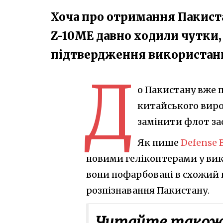
Хоча про отримання Пакист
Z-10ME давно ходили чутки,
підтвердження використан
Д
о Пакистану вже 
китайського виро
замінити флот за
Як пише
Defense 
новими гелікоптерами у вик
вони пофарбовані в схожий 
розпізнавання Пакистану.
Читайте також