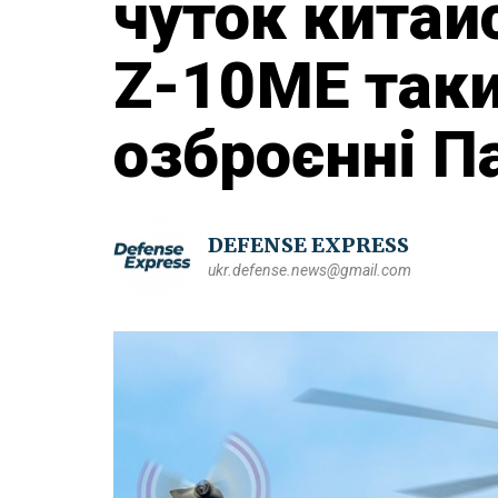
чуток китай
Z-10ME таки
озброєнні П
DEFENSE EXPRESS
ukr.defense.news@gmail.com