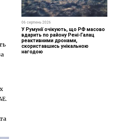
06 серпень 2026
У Румунії очікують, що РФ масово
вдарить по району Рені-Галац
реактивними дронами,
ть
скориставшись унікальною
нагодою
за
х
4E.
та