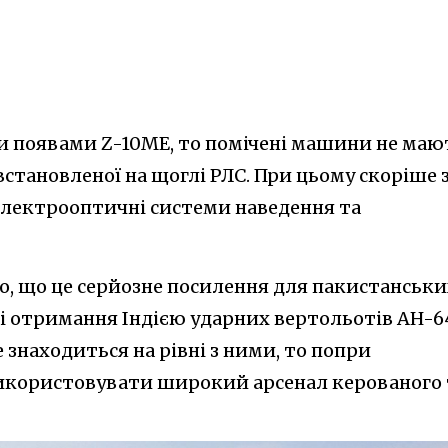
и появами Z-10ME, то помічені машини не маю
встановленої на щоглі РЛС. При цьому скоріше 
 електрооптичні системи наведення та
мо, що це серйозне посилення для пакистанськи
ні отримання Індією ударних вертольотів AH-6
знаходиться на рівні з ними, то попри
використовувати широкий арсенал керованого 