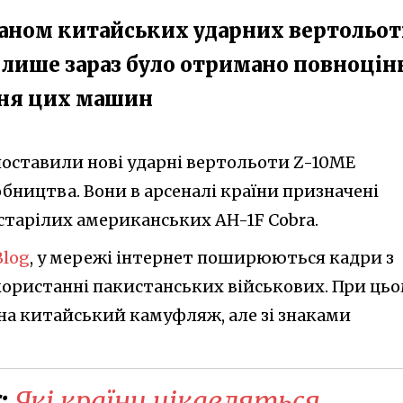
аном китайських ударних вертольот
 лише зараз було отримано повноцін
ня цих машин
поставили нові ударні вертольоти Z-10ME
бництва. Вони в арсеналі країни призначені
старілих американських AH-1F Cobra.
Blog
, у мережі інтернет поширюються кадри з
ористанні пакистанських військових. При ць
на китайський камуфляж, але зі знаками
:
Які країни цікавляться