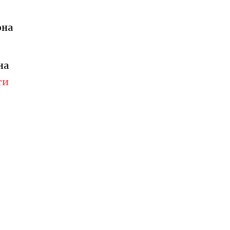
она
на
ти