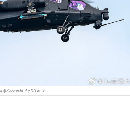
в @Rupprecht_A у X/Twitter