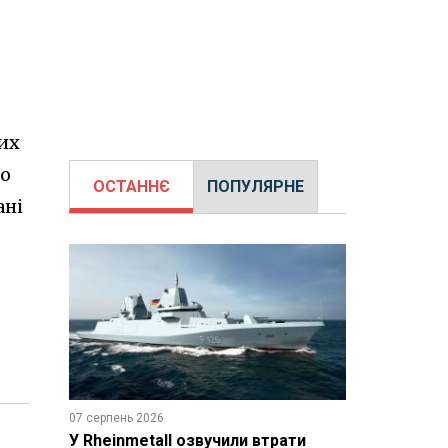
них
що
ОСТАННЄ
ПОПУЛЯРНЕ
ані
07 серпень 2026
У Rheinmetall озвучили втрати