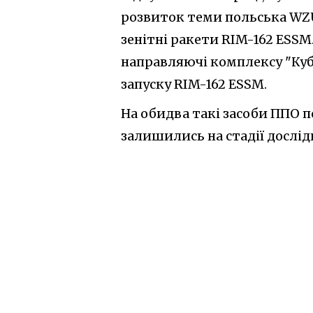
розвиток теми польська WZU 
зенітні ракети RIM-162 ESSM
направляючі комплексу "Куб
запуску RIM-162 ESSM.
На обидва такі засоби ППО по
залишились на стадії дослід