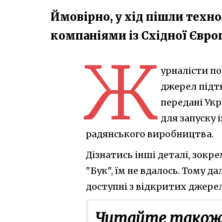
Ймовірно, у хід пішли техн
компаніями із Східної Європ
Ж
урналісти по
джерел підтв
передані Укр
для запуску 
радянського виробництва.
Дізнатись інші деталі, зокре
"Бук", їм не вдалось. Тому д
доступні з відкритих джерел
Читайте також