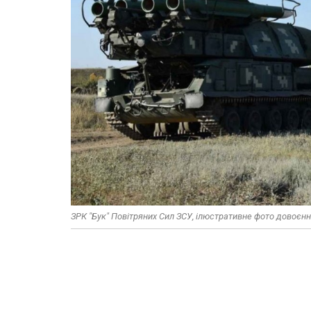
ЗРК "Бук" Повітряних Сил ЗСУ, ілюстративне фото довоєнн