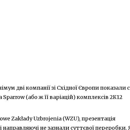
німум дві компанії зі Східної Європи показали с
a Sparrow (або ж її варіацій) комплексів 2К12
owe Zakłady Uzbrojenia (WZU), презентація
ві направляючі не зазнали суттєвої переробки. 