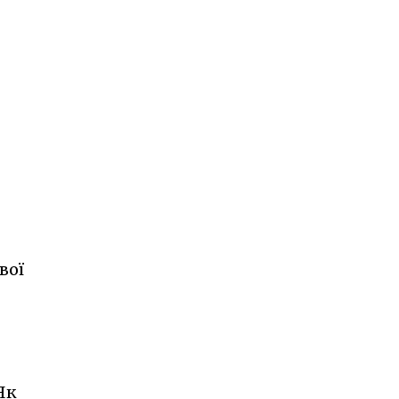
вої
Як