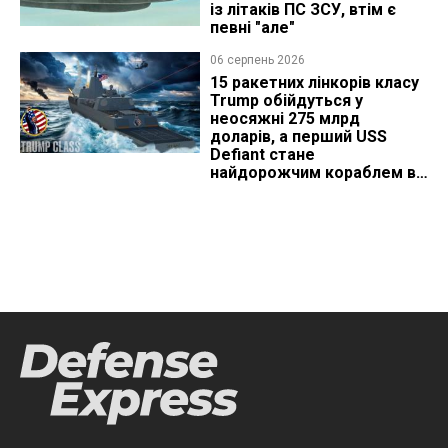
із літаків ПС ЗСУ, втім є
певні "але"
06 серпень 2026
15 ракетних лінкорів класу
Trump обійдуться у
неосяжні 275 млрд
доларів, а перший USS
Defiant стане
найдорожчим кораблем в
історії