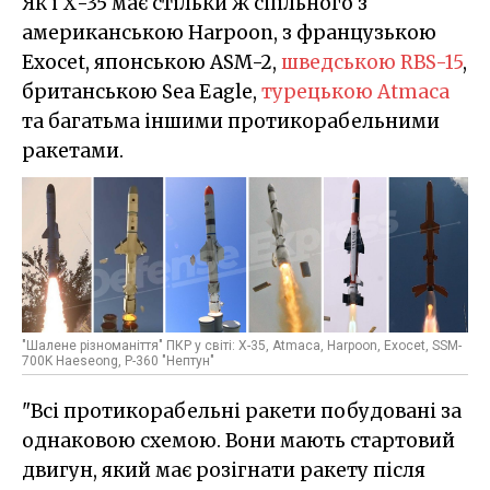
Як і Х-35 має стільки ж спільного з
американською Harpoon, з французькою
Exocet, японською ASM-2,
шведською RBS-15
,
британською Sea Eagle,
турецькою Atmaca
та багатьма іншими протикорабельними
ракетами.
"Шалене різноманіття" ПКР у світі: Х-35, Atmaca, Harpoon, Exocet, SSM-
700K Haeseong, Р-360 "Нептун"
"Всі протикорабельні ракети побудовані за
однаковою схемою. Вони мають стартовий
двигун, який має розігнати ракету після