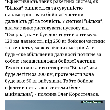
"Ефективність таких ракетних систем, як
"Вільха", оцінюється за сукупністю
параметрів - вага бойової частини,
дальність дії та точність. У системі "Вільха",
яка має використовувати пускову від
"Смерча", нами був досягнутий оптимум:
120 км дальності, під 250 кг бойової частини
та точність у межах лічених метрів. Але
будь-яке збільшення дальності потягне за
собою зменшення ваги бойової частини.
Технічно можливо створити "Вільху", яка
буде летіти за 200 км, проте нести вона
буде вже 50 кг вибухівки. Тобто бойова
ефективність такої системи буде
мінімальна", - пояснив Олег Коростельов.