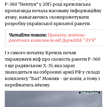
Р-360 "Нептун" у 2015 році кремлівська
пропаганда почала масовану інформаційну
атаку, намагаючись скомпрометувати
розробку української крилатої ракети.
Читайте також:
Проєкти зенітно-
ракетних комплексів від ДержККБ "ЛУЧ"
І з самого початку Кремль почав
тиражувати міф про схожість ракети Р-360
з ще радянською Х-35, яка зараз
знаходиться на озброєнні армії РФ у складі
комплексу "Бал". Мовляв - це копія, а тому і
перейматись нічому.