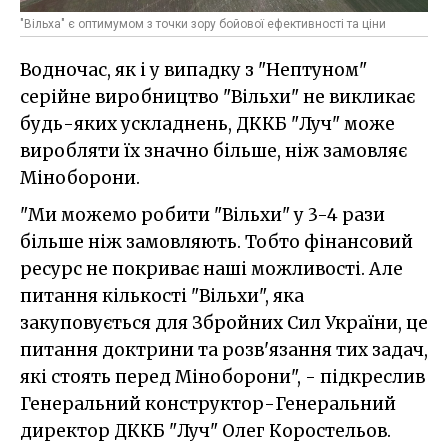
"Вільха" є оптимумом з точки зору бойової ефективності та ціни
Водночас, як і у випадку з "Нептуном"
серійне виробництво "Вільхи" не викликає
будь-яких ускладнень, ДККБ "Луч" може
виробляти їх значно більше, ніж замовляє
Міноборони.
"Ми можемо робити "Вільхи" у 3-4 рази
більше ніж замовляють. Тобто фінансовий
ресурс не покриває наші можливості. Але
питання кількості "Вільхи", яка
закуповується для Збройних Сил України, це
питання доктрини та розв'язання тих задач,
які стоять перед Міноборони", - підкреслив
Генеральний конструктор-Генеральний
директор ДККБ "Луч" Олег Коростельов.