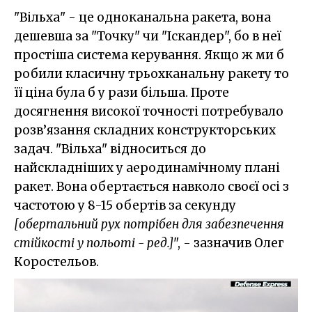
"Вільха" - це одноканальна ракета, вона
дешевша за "Точку" чи "Іскандер", бо в неї
простіша система керування. Якщо ж ми б
робили класичну трьохканальну ракету то
її ціна була б у рази більша. Проте
досягнення високої точності потребувало
розв’язання складних конструкторських
задач. "Вільха" відноситься до
найскладніших у аеродинамічному плані
ракет. Вона обертається навколо своєї осі з
частотою у 8-15 обертів за секунду
[обертальний рух потрібен для забезпечення
стійкості у польоті - ред.]
", - зазначив Олег
Коростельов.