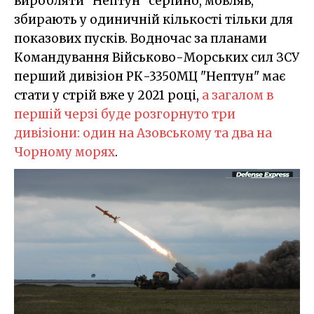
виробляти "Нептун" серійно, мовляв,
збирають у одиничній кількості тільки для
показових пусків. Водночас за планами
Командування Військово-Морських сил ЗСУ
перший дивізіон РК-3350МЦ "Нептун" має
стати у стрій вже у 2021 році,
а загалом в
першій черзі буде розгорнуто три
дивізіони: один на Азовському та два на
Чорному морях
.