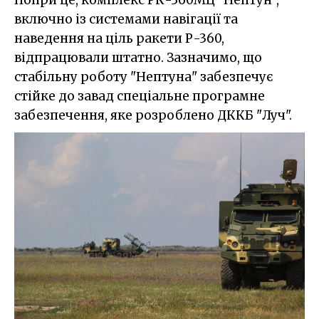
Попри це, комплекс РК-360МЦ "Нептун",
включно із системами навігації та
наведення на ціль ракети Р-360,
відпрацювали штатно. Зазначимо, що
стабільну роботу "Нептуна" забезпечує
стійке до завад спеціальне програмне
забезпечення, яке розроблено ДККБ "Луч".