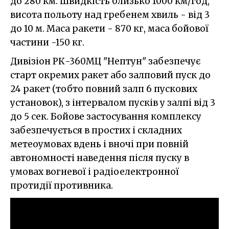
до 280 км. Швидкість близько 1000 км/год,
висота польоту над гребенем хвиль - від 3
до 10 м. Маса ракети - 870 кг, маса бойової
частини -150 кг.
Дивізіон РК-360МЦ "Нептун" забезпечує
старт окремих ракет або залповий пуск до
24 ракет (тобто повний залп 6 пускових
установок), з інтервалом пусків у залпі від 3
до 5 сек. Бойове застосування комплексу
забезпечується в простих і складних
метеоумовах вдень і вночі при повній
автономності наведення після пуску в
умовах вогневої і радіоелектронної
протидії противника.