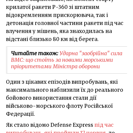
крилатої ракети Р-360 зі штатним
відокремленням прискорювача, так і
детонація головної частини ракети під час
влучення у мішень, яка знаходилась на
відстані близько 80 км від берега.
Читайте також:
Ударна "заобрійна" сила
ВМС: що стоїть за новими морськими
пріоритетами Міністра оборони
Один з цікавих епізодів випробувань, які
максимального наблизили їх до реального
бойового використання стали дії
військово-морського флоту Російської
Федерації.
Як стало відомо Defense Express
під час
випробувань, які пройшли 17 червня
, до