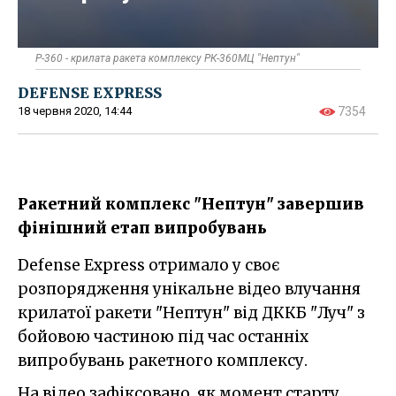
Р-360 - крилата ракета комплексу РК-360МЦ "Нептун"
DEFENSE EXPRESS
18 червня 2020, 14:44
7354
​Ракетний комплекс "Нептун" завершив
фінішний етап випробувань
Defense Express отримало у своє
розпорядження унікальне відео влучання
крилатої ракети "Нептун" від ДККБ "Луч" з
бойовою частиною під час останніх
випробувань ракетного комплексу.
На відео зафіксовано, як момент старту