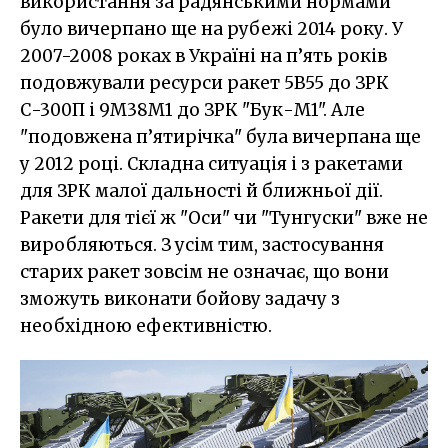
використання за радянськими нормами
було вичерпано ще на рубежі 2014 року. У
2007-2008 роках в Україні на п’ять років
подовжували ресурси ракет 5В55 до ЗРК
С-300П і 9М38М1 до ЗРК "Бук-М1". Але
"подовжена п’ятирічка" була вичерпана ще
у 2012 році. Складна ситуація і з ракетами
для ЗРК малої дальності й ближньої дії.
Ракети для тієї ж "Оси" чи "Тунгуски" вже не
виробляються. З усім тим, застосування
старих ракет зовсім не означає, що вони
зможуть виконати бойову задачу з
необхідною ефективністю.