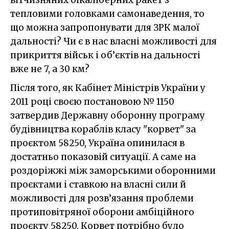
вітчизняних бікаліберних ракет з
тепловими головками самонаведення, то
що можна запропонувати для ЗРК малої
дальності? Чи є в нас власні можливості для
прикриття військ і об’єктів на дальності
вже не 7, а 30 км?
Після того, як Кабінет Міністрів України у
2011 році своєю постановою № 1150
затвердив Державну оборонну програму
будівництва кораблів класу "корвет" за
проєктом 58250, Україна опинилася в
достатньо показовій ситуації. А саме на
роздоріжжі між заморськими оборонними
проєктами і ставкою на власні сили й
можливості для розв’язання проблеми
протиповітряної оборони амбіційного
проєкту 58250. Корвет потрібно було