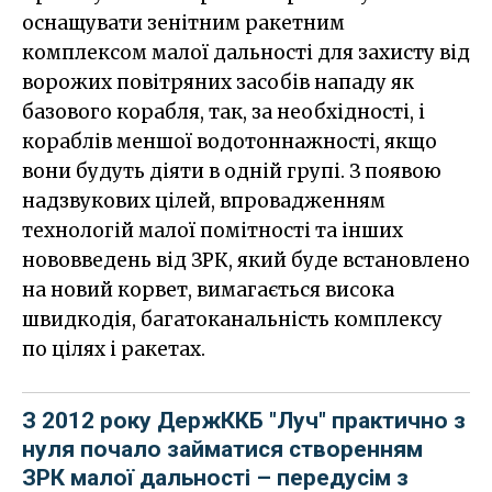
оснащувати зенітним ракетним
комплексом малої дальності для захисту від
ворожих повітряних засобів нападу як
базового корабля, так, за необхідності, і
кораблів меншої водотоннажності, якщо
вони будуть діяти в одній групі. З появою
надзвукових цілей, впровадженням
технологій малої помітності та інших
нововведень від ЗРК, який буде встановлено
на новий корвет, вимагається висока
швидкодія, багатоканальність комплексу
по цілях і ракетах.
З 2012 року ДержККБ "Луч" практично з
нуля почало займатися створенням
ЗРК малої дальності – передусім з