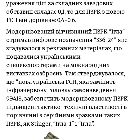
ураження цілі за складних завадових
обставин складає 0,1, то для ПЗРК з новою
ГСН він дорівнює 0,4-0,6.
Модернізований вітчизняний ПЗРК "Ігла"
отримав цифрове позначення "336-24", яке
згадувалося в рекламних матеріалах, що
подавалися українськими
спецекспортерами на міжнародних
виставках озброєнь. Там стверджувалося,
що "нова українська ГСН, яка замінить
інфрачервону головку самонаведення
9Э418, забезпечить модернізованому ПЗРК
підвищені тактико-технічні властивості в
порівнянні з серійними зразками таких
ПЗРК, як Stinger, "Ігла-1" і "Ігла".