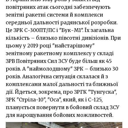
повітряних атак сьогодні забезпечують
зенітні ракетні системи й комплекси
середньої дальності радянської розробки.
Це ЗРК С-300ПТ/ПС і "Бук-М1". Їх загальна
кількість – близько півсотні дивізіонів. При
цьому у 2019 році "найстарішому"
зенітному ракетному комплексу у складі
ЗРВ Повітряних Сил ЗСУ буде більш як 45
років. А "наймолодшому" ЗРК – близько 30
років. Аналогічна ситуація склалася й з
комплексами малої дальності та ближньої
дії. Йдеться, зокрема, про ЗРГК "Тунгуска",
ЗРК "Стріла-10", "Оса", який, як і С-125,
планується повернути в бойовий склад ЗСУ
для нарощування бойових можливостей.