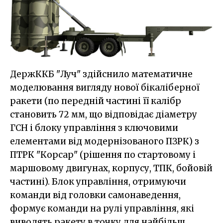
ДержККБ "Луч" здійснило математичне
моделювання вигляду нової бікаліберної
ракети (по передній частині її калібр
становить 72 мм, що відповідає діаметру
ГСН і блоку управління з ключовими
елементами від модернізованого ПЗРК) з
ПТРК "Корсар" (рішення по стартовому і
маршовому двигунах, корпусу, ТПК, бойовій
частині). Блок управління, отримуючи
команди від головки самонаведення,
формує команди на рулі управління, які
виводять ракету в точку для найбільш