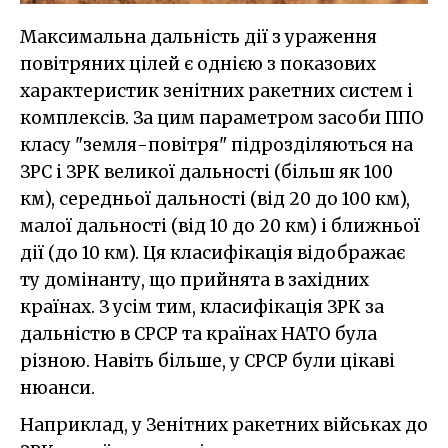
Максимальна дальність дії з ураження
повітряних цілей є однією з показових
характеристик зенітних ракетних систем і
комплексів. За цим параметром засоби ППО
класу "земля-повітря" підрозділяються на
ЗРС і ЗРК великої дальності (більш як 100
км), середньої дальності (від 20 до 100 км),
малої дальності (від 10 до 20 км) і ближньої
дії (до 10 км). Ця класифікація відображає
ту домінанту, що прийнята в західних
країнах. З усім тим, класифікація ЗРК за
дальністю в СРСР та країнах НАТО була
різною. Навіть більше, у СРСР були цікаві
нюанси.
Наприклад, у Зенітних ракетних військах до