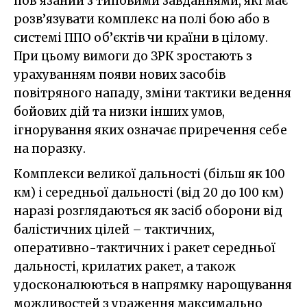
пов’язаний з типовими завданнями, які має
розв’язувати комплекс на полі бою або в
системі ППО об’єктів чи країни в цілому.
При цьому вимоги до ЗРК зростають з
урахуванням появи нових засобів
повітряного нападу, зміни тактики ведення
бойових дій та низки інших умов,
ігнорування яких означає приречення себе
на поразку.
Комплекси великої дальності (більш як 100
км) і середньої дальності (від 20 до 100 км)
наразі розглядаються як засіб оборони від
балістичних цілей – тактичних,
оперативно-тактичних і ракет середньої
дальності, крилатих ракет, а також
удосконалюються в напрямку нарощування
можливостей з ураження максимально