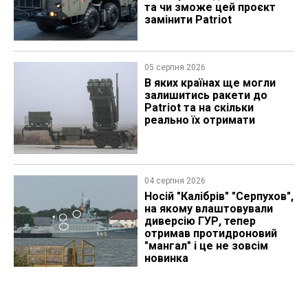
та чи зможе цей проєкт
замінити Patriot
05 серпня 2026
В яких країнах ще могли
залишитись ракети до
Patriot та на скільки
реально їх отримати
04 серпня 2026
Носій "Калібрів" "Серпухов",
на якому влаштовували
диверсію ГУР, тепер
отримав протидроновий
"мангал" і це не зовсім
новинка