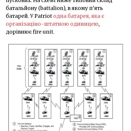
пускових. На схемі ниже типовий склад
батальйону (battalion), в якому п'ять
батарей. У Patriot
одна батарея, яка є
організаціно-штатною одиницею
,
дорівнює fire unit.