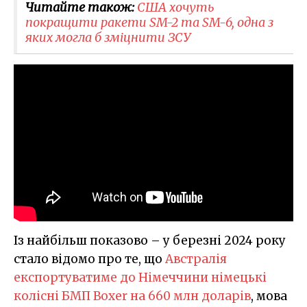
Читайте також:
США хочуть
покращити ракети SM-2 та SM-6, одна з
яких могла б зміцнити ЗСУ
Із найбільш показово – у березні 2024 року
стало відомо про те, що
Австралія
експортуватиме до Німеччини німецькі
колісні БМП Boxer на 660 млн доларів
, мова