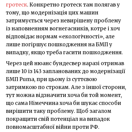
гротеск
. Конкретно гротеск там полягав у
тому, що модернізація цих машин
затримується через невирішену проблему
із наповненням вогнегасників, котре і хоч
відповідає нормам «екологічності», але
лише погіршує пошкодження на БМП у
випадку, якщо треба гасити пошкодження.
Через цей нюанс бундесвер наразі отримав
лише 10 із 143 запланованих до модернізації
БМП Puma, при цьому із суттєвою
затримкою по строкам. Але з іншої сторони,
тут можна відзначити хоча би той момент,
що сама Німеччина хоча би шукає способи
вирішити таку проблему. Щоб загалом
покращити свій потенціал на випадок
повномасштабної війни проти РФ.