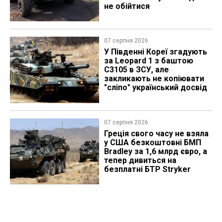
не обійтися
07 серпня 2026
У Південні Кореї згадують
за Leopard 1 з баштою
C3105 в ЗСУ, але
закликають не копіювати
"сліпо" український досвід
07 серпня 2026
Греція свого часу не взяла
у США безкоштовні БМП
Bradley за 1,6 млрд євро, а
тепер дивиться на
безплатні БТР Stryker