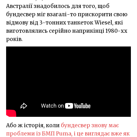
Австралії знадобилось для того, щоб
бундесвер міг взагалі-то прискорити свою
відмову від 3-тонних танкеток Wiesel, які
виготовлялись серійно наприкінці 1980-хх
років.
Або ж історія, коли
бундесвер знову має
проблеми із БМП Puma, і це виглядає вже як