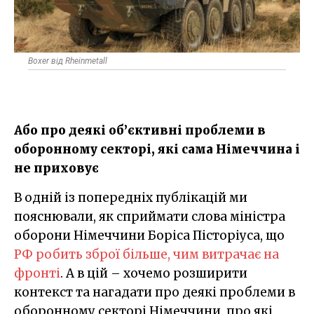
Boxer від Rheinmetall
Або про деякі об’єктивні проблеми в
оборонному секторі, які сама Німеччина і
не приховує
В одній із попередніх публікацій ми
пояснювали, як сприймати слова міністра
оборони Німеччини Боріса Пісторіуса, що
РФ робить зброї більше, чим витрачає на
фронті
. А в цій – хочемо розширити
контекст та нагадати про деякі проблеми в
оборонному секторі Німеччини, про які