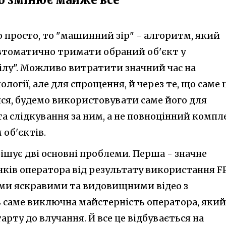
просто, то "машинний зір" - алгоритм, який
втоматично тримати обраний об'єкт у
ілу". Можливо витратити значний час на
логії, але для спрощення, й через те, що саме 
ся, будемо використовувати саме його для
та слідкування за ним, а не повноцінний компл
 об'єктів.
ішує дві основні проблеми. Перша - значне
ків оператора від результату використання F
ними яскравими та видовищними відео з
 саме виключна майстерність оператора, який
арту до влучання. Й все це відбувається на