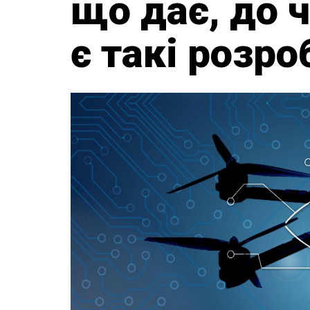
що дає, до ч
є такі розро