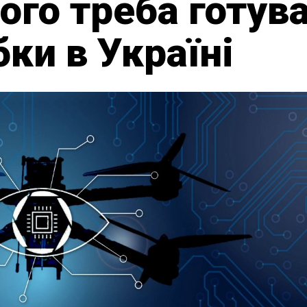
ого треба готув
бки в Україні