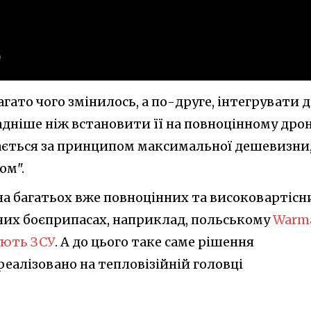
багато чого змінилось, а по-друге, інтегрувати 
дніше ніж встановити її на повноцінному дрон
ається за принципом максимальної дешевизни,
ом".
 на багатьох вже повноцінних та високовартісн
чих боєприпасах, наприклад, польському
Warm
ують ЗСУ
. А до цього таке саме рішення
 реалізовано на тепловізійній головці