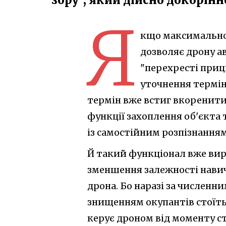
Я
кщо максимально 
дозволяє дрону а
"перехресті приц
уточнення терміно
термін вже встиг вкоренити
функції захоплення об'єкта 
із самостійним розпізнанням
Й такий функціонал вже вир
зменшення залежності навич
дрона. Бо наразі за числен
знищенням окупантів стоїть
керує дроном від моменту ст