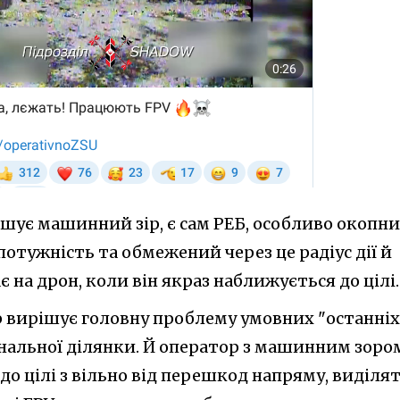
шує машинний зір, є сам РЕБ, особливо окопни
потужність та обмежений через це радіус дії й
на дрон, коли він якраз наближується до цілі.
 вирішує головну проблему умовних "останніх
інальної ділянки. Й оператор з машинним зоро
до цілі з вільно від перешкод напряму, виділя