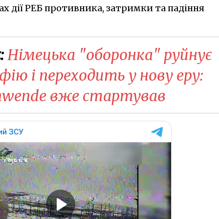
ах дії РЕБ противника, затримки та падіння
:
Німецька "оборонка" руйнує
фію і переходить у нову еру:
enwende вже стартував