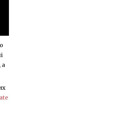
до
і
 а
их
ate