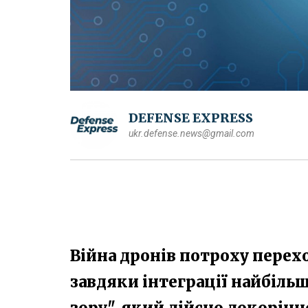
DEFENSE EXPRESS
ukr.defense.news@gmail.com
Війна дронів потроху перех
завдяки інтеграції найбіль
зору", який дійсно докорін