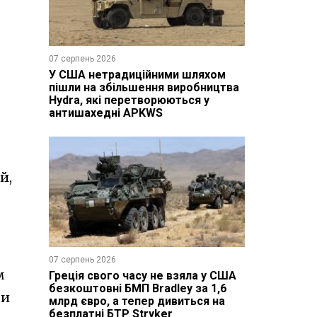
07 серпень 2026
У США нетрадиційними шляхом
пішли на збільшення виробництва
Hydra, які перетворюються у
антишахедні APKWS
й,
07 серпень 2026
м
Греція свого часу не взяла у США
безкоштовні БМП Bradley за 1,6
ти
млрд євро, а тепер дивиться на
безплатні БТР Stryker