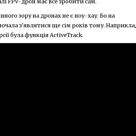
алі FPV-дрон має все зробити сам.
ого зору на дронах не є ноу-хау. Бо на
очала з'являтися ще сім років тому. Наприкла
рсії була функція ActiveTrack.