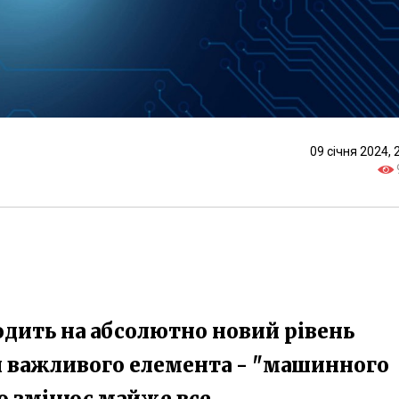
09 січня 2024, 
одить на абсолютно новий рівень
ш важливого елемента - "машинного
но змінює майже все