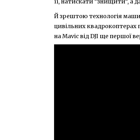
її, натискати "знищити", а д
Й зрештою технологія машинн
цивільних квадрокоптерах п
на Mavic від DJI ще першої ве