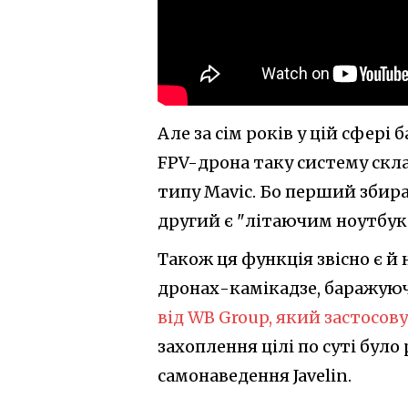
Але за сім років у цій сфері 
FPV-дрона таку систему скла
типу Mavic. Бо перший збир
другий є "літаючим ноутбук
Також ця функція звісно є й
дронах-камікадзе, баражую
від WB Group, який застосов
захоплення цілі по суті було
самонаведення Javelin.