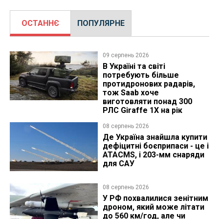
ОСТАННЄ
ПОПУЛЯРНЕ
09 серпень 2026
В Україні та світі
потребують більше
протидронових радарів,
тож Saab хоче
виготовляти понад 300
РЛС Giraffe 1X на рік
08 серпень 2026
Де Україна знайшла купити
дефіцитні боєприпаси - це і
ATACMS, і 203-мм снаряди
для САУ
08 серпень 2026
У РФ похвалилися зенітним
дроном, який може літати
до 560 км/год, але чи