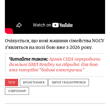
Очікується, що нові машини сімейства NGCV
з’являться на полі бою вже з 2026 року.
Читайте також:
Армія США переробить
дизельні БМП Bradley на гібридні: для бою
вже потрібні “бойові електрички”
ТЕГИ
БРОНЕТЕХНІКА
ЗБРОЯ ТА БОЄПРИПАСИ
ОЗБРОЄННЯ