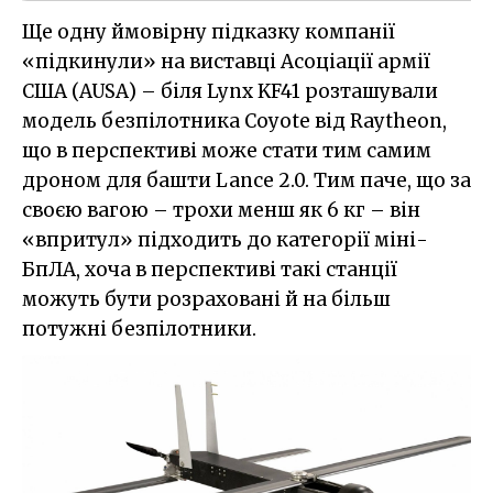
Ще одну ймовірну підказку компанії
«підкинули» на виставці Асоціації армії
США (AUSA) – біля Lynx KF41 розташували
модель безпілотника Coyote від Raytheon,
що в перспективі може стати тим самим
дроном для башти Lance 2.0. Тим паче, що за
своєю вагою – трохи менш як 6 кг – він
«впритул» підходить до категорії міні-
БпЛА, хоча в перспективі такі станції
можуть бути розраховані й на більш
потужні безпілотники.