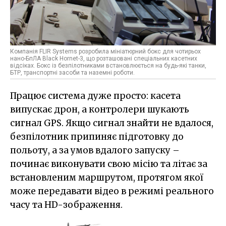
Компанія FLIR Systems розробила мініатюрний бокс для чотирьох
нано-БпЛА Black Hornet-3, що розташовані спеціальних касетних
відсіках. Бокс із безпілотниками встановлюється на будь-які танки,
БТР, транспортні засоби та наземні роботи.
Працює система дуже просто: касета
випускає дрон, а контролери шукають
сигнал GPS. Якщо сигнал знайти не вдалося,
безпілотник припиняє підготовку до
польоту, а за умов вдалого запуску –
починає виконувати свою місію та літає за
встановленим маршрутом, протягом якої
може передавати відео в режимі реального
часу та HD-зображення.