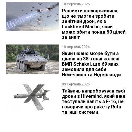
10 серпень 2026
Рашисти поскаржилися,
що не змогли зробити
зенітний дрон, як в
Lockheed Martin, який
може збити понад 50 цілей
за виліт
10 серпень 2026
Який нюанс може бути з
ціною на 38-тонні колісні
БМП Schakal, ще 69 яких
замовили для себе
Німеччина та Нідерланди
09 серпень 2026
Тайвань випробовував свої
дрони з Hivemind, який вже
тестували навіть з F-16, не
говорячи про ракету Ruta
та інші системи