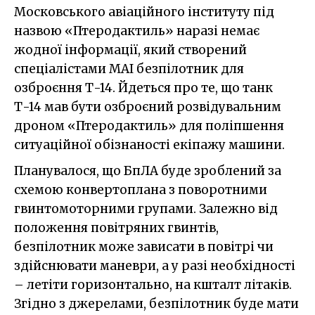
Московського авіаційного інституту під
назвою «Птеродактиль» наразі немає
жодної інформації, який створений
спеціалістами МАІ безпілотник для
озброєння Т-14. Йдеться про те, що танк
Т-14 мав бути озброєний розвідувальним
дроном «Птеродактиль» для поліпшення
ситуаційної обізнаності екіпажу машини.
Планувалося, що БпЛА буде зроблений за
схемою конвертоплана з поворотними
гвинтомоторними групами. Залежно від
положення повітряних гвинтів,
безпілотник може зависати в повітрі чи
здійснювати маневри, а у разі необхідності
– летіти горизонтально, на кшталт літаків.
Згідно з джерелами, безпілотник буде мати