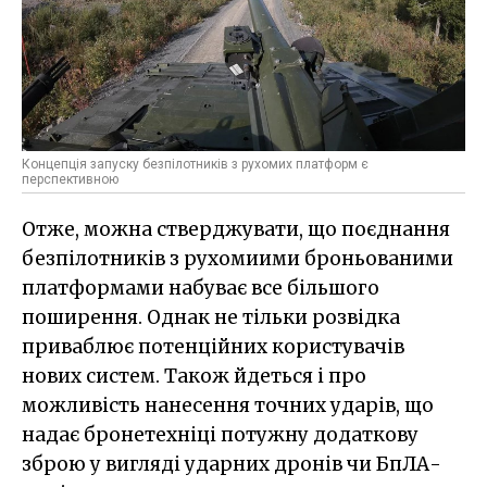
Концепція запуску безпілотників з рухомих платформ є
перспективною
Отже, можна стверджувати, що поєднання
безпілотників з рухомиими броньованими
платформами набуває все більшого
поширення. Однак не тільки розвідка
приваблює потенційних користувачів
нових систем. Також йдеться і про
можливість нанесення точних ударів, що
надає бронетехніці потужну додаткову
зброю у вигляді ударних дронів чи БпЛА-