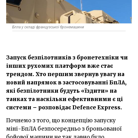
Бпла у складі французської бронемашини
Запуск безпілотників з бронетехніки чи
інших рухомих платформ вже стає
трендом. Хто першим звернув увагу на
новий напрямок в застосовуванні БпЛА,
які безпілотники будуть «їздити» на
танках та наскільки ефективними є ці
системи – розповідає Defence Express.
Почнемо з того, що концепцію запуску
міні-БпЛА безпосередньо з броньованої
бойової машини не так давно було