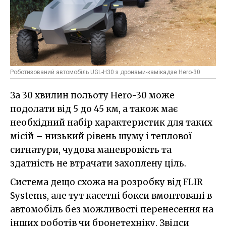
Роботизований автомобіль UGL-H30 з дронами-камікадзе Hero-30
За 30 хвилин польоту Hero-30 може
подолати від 5 до 45 км, а також має
необхідний набір характеристик для таких
місій – низький рівень шуму і теплової
сигнатури, чудова маневровість та
здатність не втрачати захоплену ціль.
Система дещо схожа на розробку від FLIR
Systems, але тут касетні бокси вмонтовані в
автомобіль без можливості перенесення на
інших роботів чи бронетехніку. Звідси