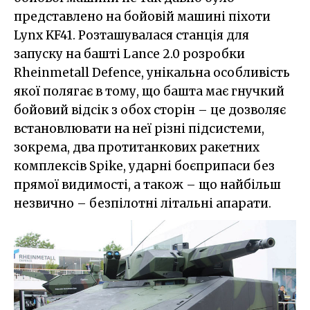
представлено на бойовій машині піхоти
Lynx KF41. Розташувалася станція для
запуску на башті Lance 2.0 розробки
Rheinmetall Defence, унікальна особливість
якої полягає в тому, що башта має гнучкий
бойовий відсік з обох сторін – це дозволяє
встановлювати на неї різні підсистеми,
зокрема, два протитанкових ракетних
комплексів Spike, ударні боєприпаси без
прямої видимості, а також – що найбільш
незвично – безпілотні літальні апарати.