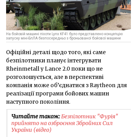
На бойовій машині піхоти Lynx KF41 було представлено концепцію
запуску міні-БпЛА безпосередньо з броньованої бойової машини
Офіційні деталі щодо того, які саме
безпілотники планує інтегрувати
Rheinmetall у Lance 2.0 поки що не
розголошується, але в перспективі
компанія може об’єднатися з Raytheon для
реалізації програми бойових машин
наступного покоління.
Читайте також:
Безпілотник "Фурія"
прийнято на озброєння Збройних Сил
України (відео)