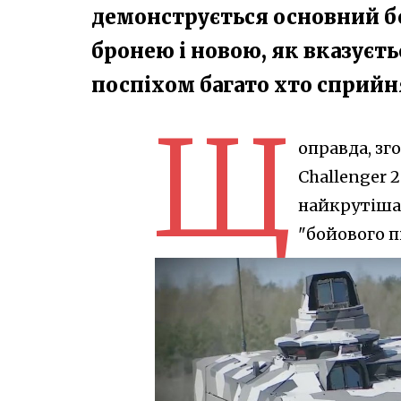
демонструється основний б
бронею і новою, як вказуєть
поспіхом багато хто сприйня
Щ
оправда, зг
Challenger 2
найкрутіша.
"бойового пі