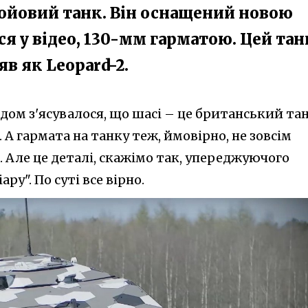
ойовий танк. Він оснащений новою
ся у відео, 130-мм гарматою. Цей тан
в як Leopard-2.
одом з'ясувалося, що шасі – це британський та
. А гармата на танку теж, ймовірно, не зовсім
 Але це деталі, скажімо так, упереджуючого
ару". По суті все вірно.