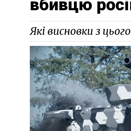
вбивцю росій
Які висновки з цьог