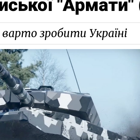
ської "Армати" 
о варто зробити Україні