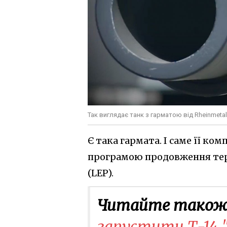
Так виглядає танк з гарматою від Rheinmeta
Є така гармата. І саме її ко
програмою продовження терм
(LEP).
Читайте також
запустити Т-14 