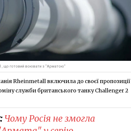
ll , що готовий воювати з "Арматою"
мпанія Rheinmetall включила до своєї пропозиції
іну служби британського танку Challenger 2
:
​Чому Росія не змогла
"Армата" у серію