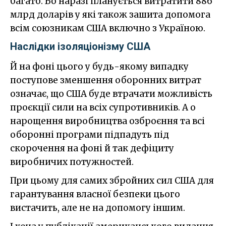
багато. Бо наразі планується витратити 886
млрд доларів у які також зашита допомога
всім союзникам США включно з Україною.
Наслідки ізоляціонізму США
Й на фоні цього у будь-якому випадку
поступове зменшення оборонних витрат
означає, що США буде втрачати можливість
проєкції сили на всіх супротивників. А о
нарощення виробництва озброєння та всі
оборонні програми підпадуть під
скорочення на фоні й так дефіциту
виробничих потужностей.
При цьому для самих збройних сил США для
гарантування власної безпеки цього
вистачить, але не на допомогу іншим.