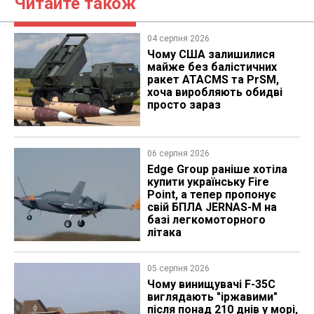
Читайте також
04 серпня 2026
Чому США залишилися
майже без балістичних
ракет ATACMS та PrSM,
хоча виробляють обидві
просто зараз
06 серпня 2026
Edge Group раніше хотіла
купити українську Fire
Point, а тепер пропонує
свій БПЛА JERNAS-M на
базі легкомоторного
літака
05 серпня 2026
Чому винищувачі F-35C
виглядають "іржавими"
після понад 210 днів у морі,