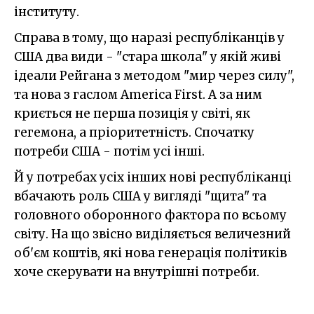
інституту.
Справа в тому, що наразі республіканців у
США два види - "стара школа" у якій живі
ідеали Рейгана з методом "мир через силу",
та нова з гаслом America First. А за ним
криється не перша позиція у світі, як
гегемона, а пріоритетність. Спочатку
потреби США - потім усі інші.
Й у потребах усіх інших нові республіканці
вбачають роль США у вигляді "щита" та
головного оборонного фактора по всьому
світу. На що звісно виділяється величезний
об'єм коштів, які нова генерація політиків
хоче скерувати на внутрішні потреби.