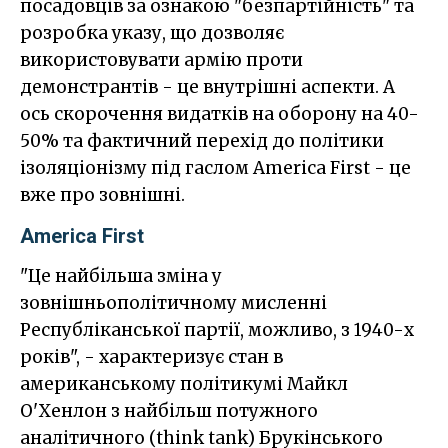
посадовців за ознакою "безпартійність" та
розробка указу, що дозволяє
використовувати армію проти
демонстрантів - це внутрішні аспекти. А
ось скорочення видатків на оборону на 40-
50% та фактичний перехід до політики
ізоляціонізму під гаслом America First - це
вже про зовнішні.
America First
"Це найбільша зміна у
зовнішньополітичному мисленні
Республіканської партії, можливо, з 1940-х
років", - характеризує стан в
американському політикумі Майкл
О'Хенлон з найбільш потужного
аналітичного (think tank) Брукінського