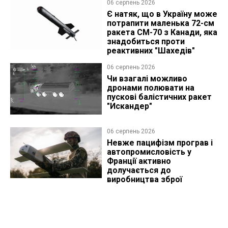
06 серпень 2026
Є натяк, що в Україну може
потрапити маленька 72-см
ракета CM-70 з Канади, яка
знадобиться проти
реактивних "Шахедів"
06 серпень 2026
Чи взагалі можливо
дронами полювати на
пускові балістичних ракет
"Искандер"
06 серпень 2026
Невже пацифізм програв і
автопромисловість у
Франції активно
долучається до
виробництва зброї