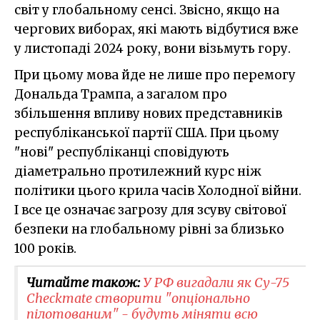
світ у глобальному сенсі. Звісно, якщо на
чергових виборах, які мають відбутися вже
у листопаді 2024 року, вони візьмуть гору.
При цьому мова йде не лише про перемогу
Дональда Трампа, а загалом про
збільшення впливу нових представників
республіканської партії США. При цьому
"нові" республіканці сповідують
діаметрально протилежний курс ніж
політики цього крила часів Холодної війни.
І все це означає загрозу для зсуву світової
безпеки на глобальному рівні за близько
100 років.
Читайте також:
У РФ вигадали як Су-75
Checkmate створити "опціонально
пілотованим" - будуть міняти всю