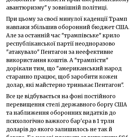
авантюризму" у зовнішній політиці.
При цьому за своєї минулої каденції Трамп
навпаки збільшив оборонний бюджет США.
Але за останній час "трампівське" крило
республіканської партії неодноразово
"атакувало" Пентагон за неефективне
використання коштів. А "трампісти"
дорікали тим, що "американський народ
старанно працює, щоб заробити кожен
долар, які майстерно тринькає Пентагон".
Все це відбувається на фоні постійного
перевищення стелі державного боргу США
та наближення оборонних видатків до
психологічно важкого бар'єра в 1 трлн
доларів до якого залишилось не так й