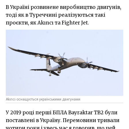
В Україні розвинене виробництво двигунів,
тоді як в Туреччині реалізуються такі
проєкти, як Akıncı та Fighter Jet.
Akıncı оснащується українськими двигунами
У 2019 році перші БПЛА Bayraktar TB2 були
поставлені в Україну. Перемовини тривали
чотири роки і увесь час я говорив, що цей