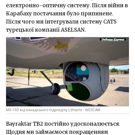
електронно-оптичну систему. Після війни в
Карабаху постачання було припинене.
Після чого ми інтегрували систему CATS
турецької компанії ASELSAN.
MX-15D від канадського підрозділу L3Harris - WESCAM
Bayraktar TB2 постійно удосконалюється.
Щодня ми займаємося покращенням