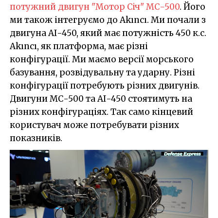
потужний двигун "Мотор Січ" МС-500
. Його
ми також інтегруємо до Akıncı. Ми почали з
двигуна АІ-450, який має потужність 450 к.с.
Akıncı, як платформа, має різні
конфігурації. Ми маємо версії морського
базування, розвідувальну та ударну. Різні
конфігурації потребують різних двигунів.
Двигуни МС-500 та АІ-450 стоятимуть на
різних конфігураціях. Так само кінцевий
користувач може потребувати різних
показників.