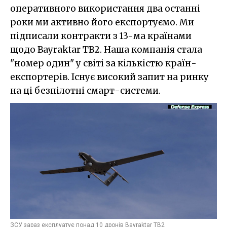
оперативного використання два останні
роки ми активно його експортуємо. Ми
підписали контракти з 13-ма країнами
щодо Bayraktar TB2. Наша компанія стала
"номер один" у світі за кількістю країн-
експортерів. Існує високий запит на ринку
на ці безпілотні смарт-системи.
ЗСУ зараз експлуатує понад 10 дронів Bayraktar TB2