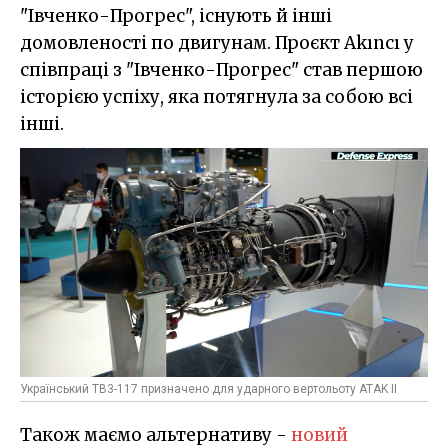
"Івченко-Прогрес", існують й інші
домовленості по двигунам. Проєкт Akıncı у
співпраці з "Івченко-Прогрес" став першою
історією успіху, яка потягнула за собою всі
інші.
Український ТВ3-117 призначено для ударного вертольоту ATAK II
Також маємо альтернативу -
новий