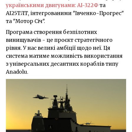
українськими двигунами: AI-322Ф
та
АІ25TЛТ, інтегрованими "Івченко-Прогрес"
та "Мотор Січ".
Програма створення безпілотних
винищувачів - це проєкт стратегічного
рівня. У нас великі амбіції щодо неї. Ця
система матиме можливість використання
з універсальних десантних кораблів типу
Anadolu.