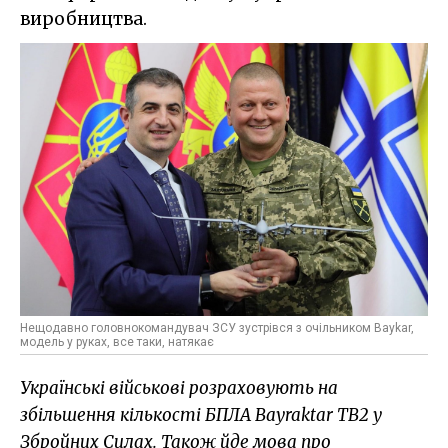
виробництва.
Нещодавно головнокомандувач ЗСУ зустрівся з очільником Вaykar,
модель у руках, все таки, натякає
Українські військові розраховують на
збільшення кількості БПЛА Bayraktar TB2 у
Збройних Силах. Також йде мова про