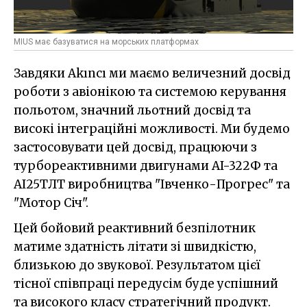
MIUS має базуватися на морських платформах
Завдяки Akıncı ми маємо величезний досвід
роботи з авіонікою та системою керування
польотом, значний льотний досвід та
високі інтеграційні можливості. Ми будемо
застосовувати цей досвід, працюючи з
турбореактивними двигунами AI-322Ф та
АІ25TЛТ виробництва "Івченко-Прогрес" та
"Мотор Січ".
Цей бойовий реактивний безпілотник
матиме здатність літати зі швидкістю,
близькою до звукової. Результатом цієї
тісної співпраці передусім буде успішний
та високого класу стратегічний продукт.