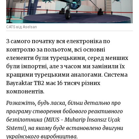
CATS від Aselsan
З самого початку вся електроніка по
контролю за польотом, всі основні
елементи були турецькими, серед менших
були імпортні, але з часом ми замінили їх
кращими турецькими аналогами. Система
Bayraktar TB2 має 16 тисяч різних
компонентів.
Розкажіть, будь ласка, більш детально про
програму створення бойового реактивного
безпілотника (MІUS - Muharip İnsansız Uçak
Sistemi), на якому буде встановлено двигуни
українського виробництва.