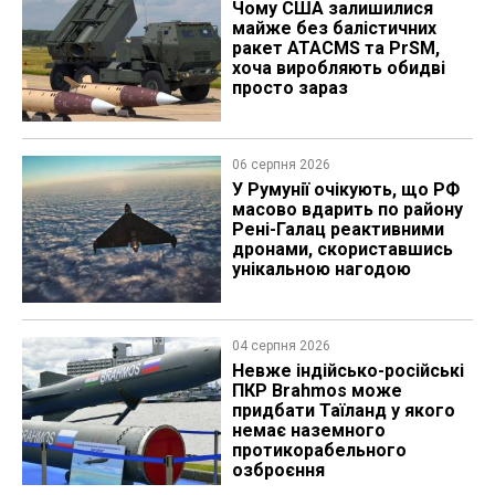
Чому США залишилися
майже без балістичних
ракет ATACMS та PrSM,
хоча виробляють обидві
просто зараз
06 серпня 2026
У Румунії очікують, що РФ
масово вдарить по району
Рені-Галац реактивними
дронами, скориставшись
унікальною нагодою
04 серпня 2026
Невже індійсько-російські
ПКР Brahmos може
придбати Таїланд у якого
немає наземного
протикорабельного
озброєння