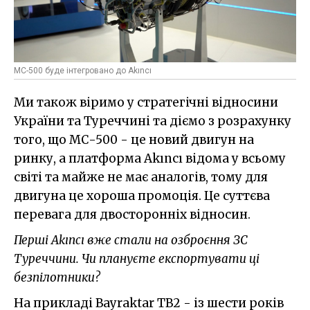
МС-500 буде інтегровано до Akıncı
Ми також віримо у стратегічні відносини
України та Туреччині та діємо з розрахунку
того, що МС-500 - це новий двигун на
ринку, а платформа Akıncı відома у всьому
світі та майже не має аналогів, тому для
двигуна це хороша промоція. Це суттєва
перевага для двосторонніх відносин.
Перші Akıncı вже стали на озброєння ЗС
Туреччини. Чи плануєте експортувати ці
безпілотники?
На прикладі Bayraktar TB2 - із шести років