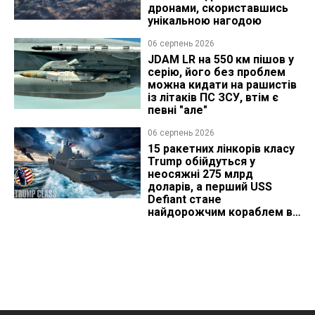
дронами, скориставшись
унікальною нагодою
06 серпень 2026
JDAM LR на 550 км пішов у
серію, його без проблем
можна кидати на рашистів
із літаків ПС ЗСУ, втім є
певні "але"
06 серпень 2026
15 ракетних лінкорів класу
Trump обійдуться у
неосяжні 275 млрд
доларів, а перший USS
Defiant стане
найдорожчим кораблем в
історії