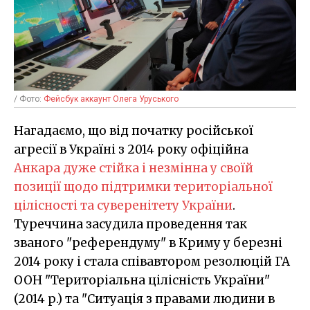
/ Фото:
Фейсбук аккаунт Олега Уруського
Нагадаємо, що від початку російської
агресії в Україні з 2014 року офіційна
Анкара дуже стійка і незмінна у своїй
позиції щодо підтримки територіальної
цілісності та суверенітету України
.
Туреччина засудила проведення так
званого "референдуму" в Криму у березні
2014 року і стала співавтором резолюцій ГА
ООН "Територіальна цілісність України"
(2014 р.) та "Ситуація з правами людини в