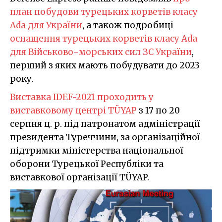
план побудови турецьких корветів класу
Ada для України
, а також подробиці
оснащення турецьких корветів класу Ada
для Військово-морських сил ЗС України
,
перший з яких мають побудувати до 2023
року.
Виставка IDEF-2021 проходить у
виставковому центрі TÜYAP
з 17 по 20
серпня ц. р. під патронатом адміністрації
президента Туреччини, за організаційної
підтримки міністерства національної
оборони Турецької Республіки та
виставкової організації TÜYAP.