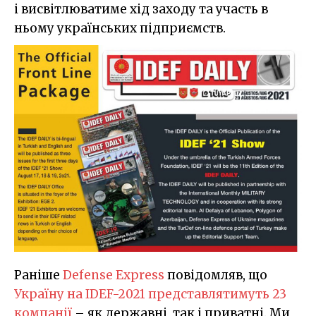
і висвітлюватиме хід заходу та участь в
ньому українських підприємств.
Раніше
Defense Express
повідомляв, що
Україну на IDEF-2021 представлятимуть 23
компанії
– як державні, так і приватні. Ми