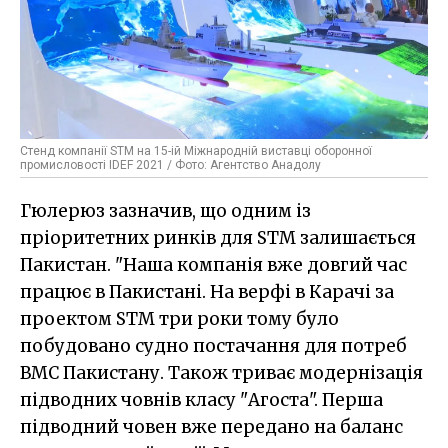
Стенд компанії STM на 15-ій Міжнародній виставці оборонної
промисловості IDEF 2021 / Фото: Агентство Анадолу
Гюлерюз зазначив, що одним із
пріоритетних ринків для STM залишається
Пакистан. "Наша компанія вже довгий час
працює в Пакистані. На верфі в Карачі за
проектом STM три роки тому було
побудовано судно постачання для потреб
ВМС Пакистану. Також триває модернізація
підводних човнів класу "Агоста". Перша
підводний човен вже передано на баланс