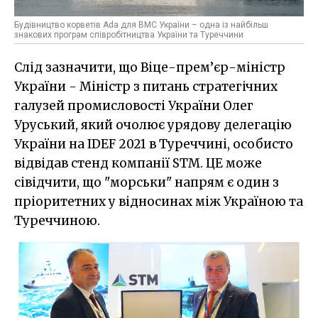
Будівництво корветів Ada для ВМС України – одна із найбільш
знакових програм співробітництва України та Туреччини
Слід зазначити, що Віце-прем’єр-міністр
України - Міністр з питань стратегічних
галузей промисловості України Олег
Уруський, який очолює урядову делегацію
України на IDEF 2021 в Туреччині, особисто
відвідав стенд компанії STM. ЦЕ може
сівідчити, що "морськи" напрям є один з
пріоритетних у відносинах між Україною та
Туреччиною.