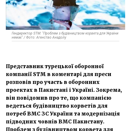
Гендиректор STM: "Проблем з будівництвом корвета для України
немає" / Фото: Агенство Анадолу
Представник турецької оборонної
компанії STM в коментарі для преси
розповів про участь в оборонних
проектах в Пакистані і Україні. Зокрема,
він повідомив про те, що компанією
ведеться будівництво корветів для
потреб ВМС ЗС України та модернізація
підводних човнів ВМС Пакистану.
Проблем з будівництвом корвета для