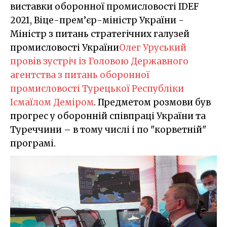
виставки оборонної промисловості IDEF
2021, Віце-прем’єр-міністр України -
Міністр з питань стратегічних галузей
промисловості України
Олег Уруський
провів зустріч із Головою Державного
агентства з питань оборонної
промисловості Турецької Республіки
Ісмаїлом Деміром
. Предметом розмови був
прогрес у оборонній співпраці України та
Туреччини – в тому числі і по "корветній"
програмі.