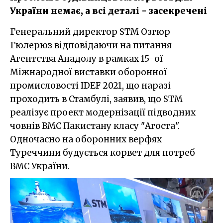
України немає, а всі деталі - засекречені
Генеральний директор STM Озгюр
Гюлерюз відповідаючи на питання
Агентства Анадолу в рамках 15-ої
Міжнародної виставки оборонної
промисловості IDEF 2021, що наразі
проходить в Стамбулі, заявив, що STM
реалізує проект модернізації підводних
човнів ВМС Пакистану класу "Агоста".
Одночасно на оборонних верфях
Туреччини будується корвет для потреб
ВМС України.