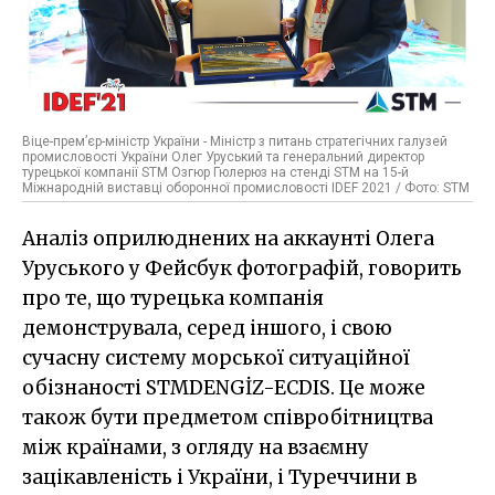
Віце-прем’єр-міністр України - Міністр з питань стратегічних галузей
промисловості України Олег Уруський та генеральний директор
турецької компанії STM Озгюр Гюлерюз на стенді STM на 15-й
Міжнародній виставці оборонної промисловості IDEF 2021 / Фото: STM
Аналіз оприлюднених на аккаунті Олега
Уруського у Фейсбук фотографій, говорить
про те, що турецька компанія
демонструвала, серед іншого, і свою
сучасну систему морської ситуаційної
обізнаності STMDENGİZ-ECDIS. Це може
також бути предметом співробітництва
між країнами, з огляду на взаємну
зацікавленість і України, і Туреччини в