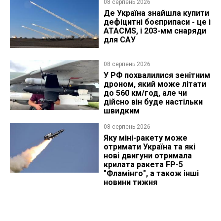
08 серпень 2026
Де Україна знайшла купити
дефіцитні боєприпаси - це і
ATACMS, і 203-мм снаряди
для САУ
08 серпень 2026
У РФ похвалилися зенітним
дроном, який може літати
до 560 км/год, але чи
дійсно він буде настільки
швидким
08 серпень 2026
Яку міні-ракету може
отримати Україна та які
нові двигуни отримала
крилата ракета FP-5
"Фламінго", а також інші
новини тижня