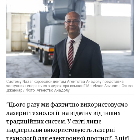
Систему Nazar корреспондентам Агентства Анадолу представив
заступник генерального директора компанії Meteksan Savunma Озгюр
Джанкар / Фото: Агенство Анадолу
"Цього разу ми фактично використовуємо
лазерні технології, на відміну від інших
традиційних систем. У світі лише
наддержави використовують лазерні
технології для електронної протидії. З цієї