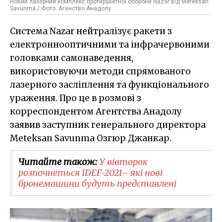
Новий лазерний комплекс протиракетної оборони Nazar від Meteksan
Savunma / Фото: Агенство Анадолу
Система Nazar нейтралізує ракети з
електроннооптичними та інфрачервоними
головками самонаведення,
використовуючи методи спрямованого
лазерного засліплення та функціонального
ураження. Про це в розмові з
корреспондентом Агентства Анадолу
заявив заступник генерального директора
Meteksan Savunma Озгюр Джанкар.
Читайте також:
У вівторок
розпочнеться IDEF-2021– які нові
бронемашини будуть представлені