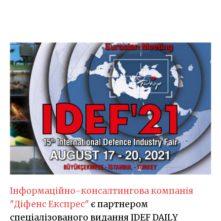
Інформаційно-консалтингова компанія
"Діфенс Експрес"
є партнером
спеціалізованого видання IDEF DAILY