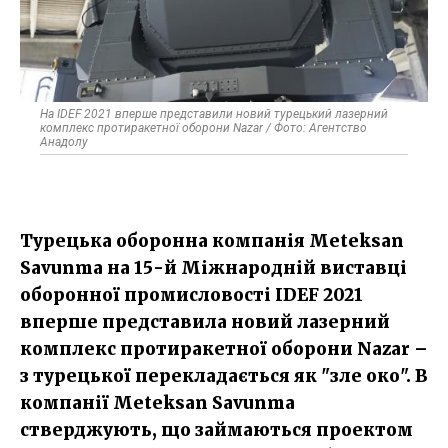
На IDEF 2021 вперше представили новий турецький лазерний
комплекс протиракетної оборони Nazar / Фото: Агентство
Анадолу
Турецька оборонна компанія Meteksan
Savunma на 15-й Міжнародній виставці
оборонної промисловості IDEF 2021
вперше представила новий лазерний
комплекс протиракетної оборони Nazar –
з турецької перекладається як "зле око". В
компанії Meteksan Savunma
стверджують, що займаються проектом