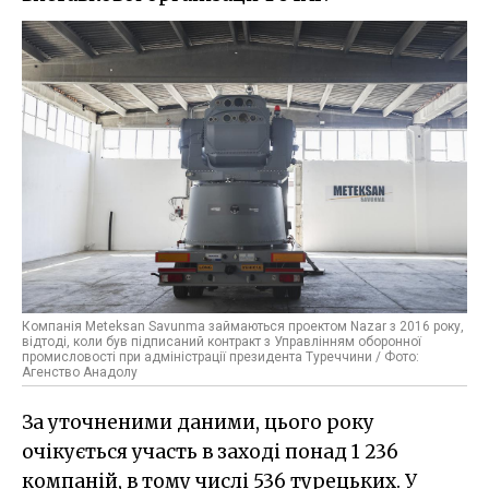
Компанія Meteksan Savunma займаються проектом Nazar з 2016 року,
відтоді, коли був підписаний контракт з Управлінням оборонної
промисловості при адміністрації президента Туреччини / Фото:
Агенство Анадолу
За уточненими даними, цього року
очікується участь в заході понад 1 236
компаній, в тому числі 536 турецьких. У