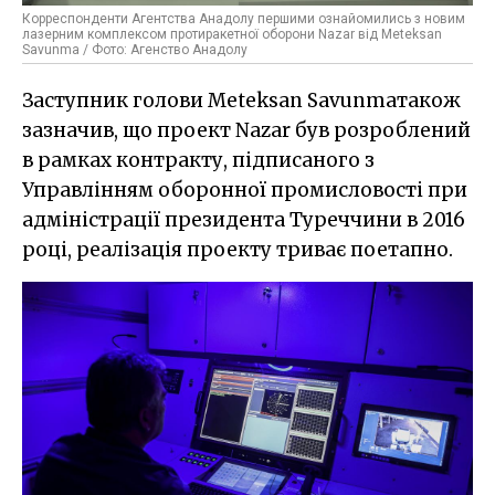
Корреспонденти Агентства Анадолу першими ознайомились з новим
лазерним комплексом протиракетної оборони Nazar від Meteksan
Savunma / Фото: Агенство Анадолу
Заступник голови Meteksan Savunmaтакож
зазначив, що проект Nazar був розроблений
в рамках контракту, підписаного з
Управлінням оборонної промисловості при
адміністрації президента Туреччини в 2016
році, реалізація проекту триває поетапно.