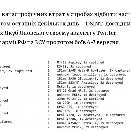
ь катастрофічних втрат у спробах відбити нас
гом останніх декількох днів – OSINT-дослідни
x Якуб Яновські у своєму акаунті у Twitter
армії РФ та ЗСУ протягом боїв 6-7 вересня.