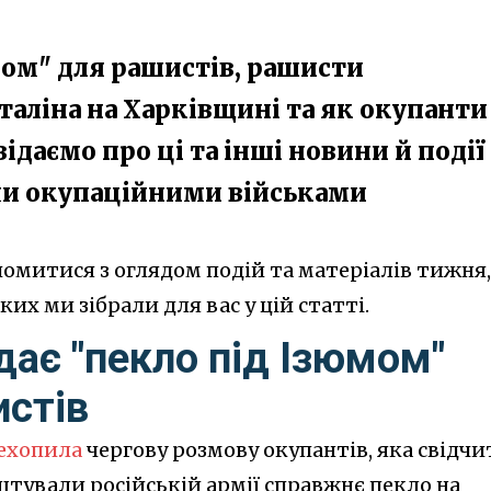
мом" для рашистів, рашисти
таліна на Харківщині та як окупанти
ідаємо про ці та інші новини й події
ми окупаційними військами
омитися з оглядом подій та матеріалів тижня,
их ми зібрали для вас у цій статті.
дає "пекло під Ізюмом"
истів
ехопила
чергову розмову окупантів, яка свідчи
штували російській армії справжнє пекло на