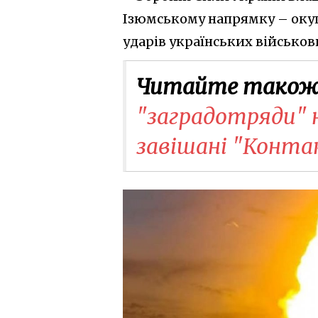
Ізюмському напрямку – окуп
ударів українських військов
Читайте також
"заградотряди" н
завішані "Конта