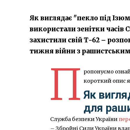
Як виглядає "пекло під Ізю
використали зенітки часів С
захистили свій Т-62 – розпов
тижня війни з рашистськи
П
ропонуємо ознай
короткий опис як
Як вигля
для раш
Служба безпеки України
пер
– Збройні Сили України вла