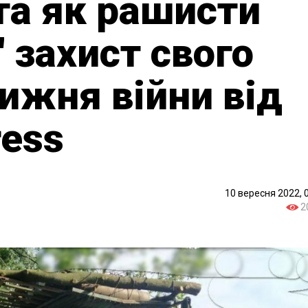
та як рашисти
 захист свого
тижня війни від
ress
10 вересня 2022, 
2