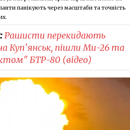
анти панікують через масштаби та точність
их.
:
Рашисти перекидають
а Куп'янськ, пішли Ми-26 та
ктом" БТР-80 (відео)