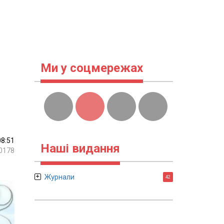
Ми у соцмережах
08:51
Наші видання
0178
Журнали
42