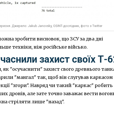
ересня. Джерело: Jakub Janovsky, OSINT-дослідник, фото з Twitter
можна зробити висновок, що ЗСУ за два дні
льше техніки, ніж російське військо.
часнили захист своїх Т-6
, як "осучаснити" захист свого древнього танк
арили "мангал" так, щоб він слугував каркасом
кції "згори". Навряд чи такий "каркас" робить
х дронів, але зате точно заважає вести вогонь
на стріляти лише "назад".