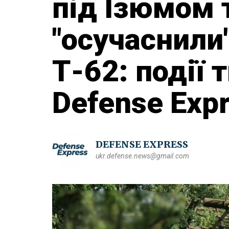
під Ізюмом 
"осучаснили"
Т-62: події 
Defense Exp
DEFENSE EXPRESS
ukr.defense.news@gmail.com