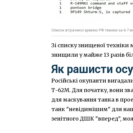
Список втраченої армією РФ техніки за 6-7 в
Зі списку знищеної техніки 
знищили у майже 13 разів бі
Як рашисти осу
Російські окупанти вигадали
Т-62М. Для початку, вони зв
для маскування танка в прое
танк "невідимішим" для наши
зенітного ДШК "вперед", мож