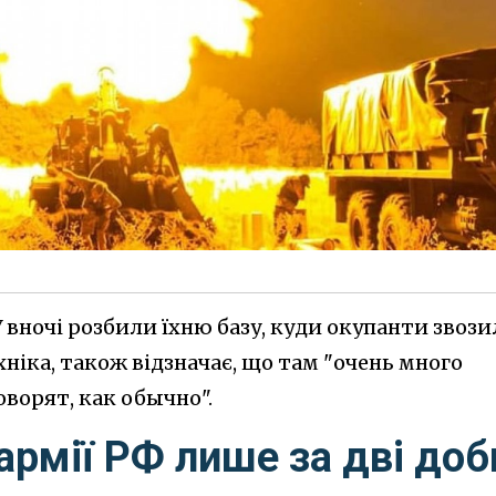
 вночі розбили їхню базу, куди окупанти звоз
хніка, також відзначає, що там "очень много
оворят, как обычно".
армії РФ лише за дві доб